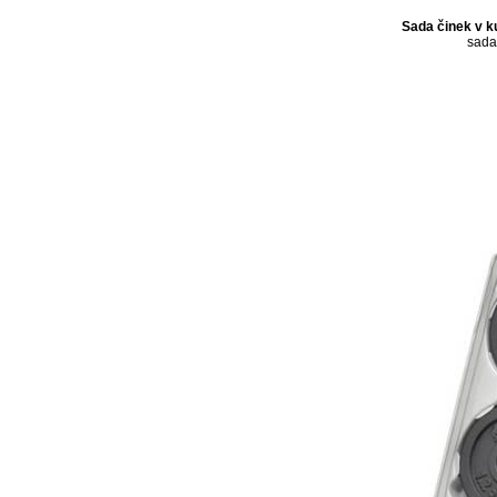
Sada činek v k
sada,