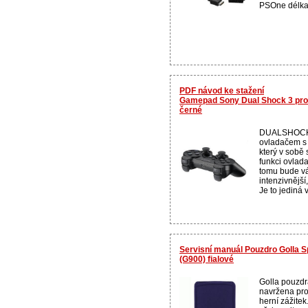
PSOne délka:
PDF návod ke stažení
Gamepad Sony Dual Shock 3 pro
černé
DUALSHOCK 3
ovladačem s 
který v sobě 
funkci ovlad
tomu bude vá
intenzivnější, 
Je to jediná v
Servisní manuál Pouzdro Golla
(G900) fialové
Golla pouzdr
navržena pro
herní zážitek