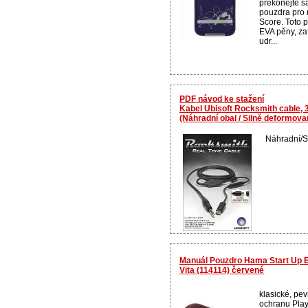
překonejte s
pouzdra pro 
Score. Toto 
EVA pěny, za
udr...
PDF návod ke stažení
Kabel Ubisoft Rocksmith cable,
(Náhradní obal / Silně deformov
Náhradní/S
Manuál Pouzdro Hama Start Up E
Vita (114114) červené
klasické, pe
ochranu Plays