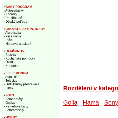
•
BABY PROGRAM
- Autosedačky
- Kočárky
- Pro těhotné
- Dětské potřeby
•
CHOVATELSKÉ POTŘEBY
- Akvaristika
- Psi a kočky
- Ptáci
- Hlodavci a ostatní
•
DOMàCNOST
- Biokrby
- Kuchyňské pomůcky
- Úklid
- Koupelna
•
ELEKTRONIKA
- Auto HIFI
- Televize
- DVD/Bluray přehrávače
Rozdělení v katego
- Filmy
•
FOTO
- Fotoaparáty
Golla
-
Hama
-
Son
- Optika
- Paměťové karty
- Fotorámečky
•
HOBBY