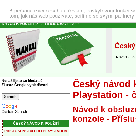
K personalizaci obsahu a reklam, poskytování funkcí s
tom, jak náš web používáte, sdílíme se svými partnery 
NÁVOD K POUŽITÍ
| Zde najdete český návod!
Český 
Návod k obsluz
Nenašli jste co hledáte?
Český návod k 
Zkuste Google vyhledávání!
Playstation - 
Návod k obsluze
Custom Search
konzole - Příslu
ČESKÝ NÁVOD K POUŽITÍ
PŘÍSLUŠENSTVÍ PRO PLAYSTATION