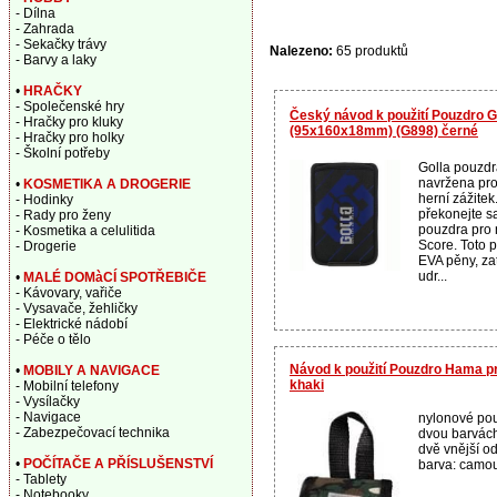
- Dílna
- Zahrada
- Sekačky trávy
Nalezeno:
65 produktů
- Barvy a laky
•
HRAČKY
- Společenské hry
Český návod k použití Pouzdro G
- Hračky pro kluky
(95x160x18mm) (G898) černé
- Hračky pro holky
- Školní potřeby
Golla pouzdr
navržena pro
•
KOSMETIKA A DROGERIE
herní zážitek
- Hodinky
překonejte s
- Rady pro ženy
pouzdra pro 
- Kosmetika a celulitida
Score. Toto 
- Drogerie
EVA pěny, za
udr...
•
MALÉ DOMàCÍ SPOTŘEBIČE
- Kávovary, vařiče
- Vysavače, žehličky
- Elektrické nádobí
- Péče o tělo
Návod k použití Pouzdro Hama p
•
MOBILY A NAVIGACE
khaki
- Mobilní telefony
- Vysílačky
- Navigace
nylonové po
- Zabezpečovací technika
dvou barvách
dvě vnější od
•
POČÍTAČE A PŘÍSLUŠENSTVÍ
barva: camou
- Tablety
- Notebooky