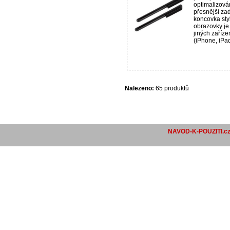
optimalizová
přesnější za
koncovka sty
obrazovky je
jiných zaříze
(iPhone, iPad
Nalezeno:
65 produktů
NAVOD-K-POUZITI.c