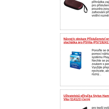
přihrádka za
pro příslušen
pouzdra jsou
zafixování př
vnitřní rozmě
Návod k obsluze Příslušenství pr
sluchátka pro PSVita (PS719241
Ponořte se d
pomocí náhla
systému Play
Nechte se poh
zvukem s per
Využijte přep
nechcete, aby
různý...
Uživatelská příručka Stylus Ham
Vita (114121) černý
pro lepší ov