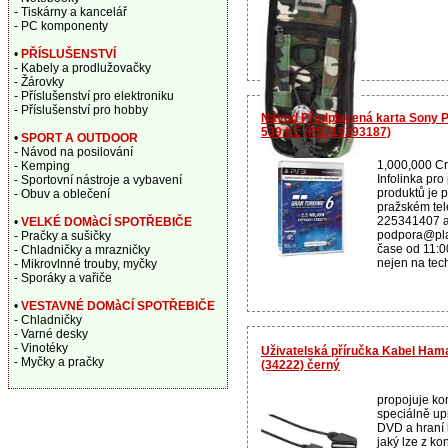
- Tiskárny a kancelář
- PC komponenty
•
PŘÍSLUŠENSTVÍ
- Kabely a prodlužovačky
- Žárovky
- Příslušenství pro elektroniku
- Příslušenství pro hobby
Návod Předplacená karta Sony P
539 Kč (PS719293187)
•
SPORT A OUTDOOR
- Návod na posilování
1,000,000 Cr.
- Kemping
Infolinka pr
- Sportovní nástroje a vybavení
produktů je 
- Obuv a oblečení
pražském tel
225341407 a
•
VELKÉ DOMàCÍ SPOTŘEBIČE
podpora@play
- Pračky a sušičky
čase od 11:00
- Chladničky a mrazničky
nejen na tech
- Mikrovlnné trouby, myčky
- Sporáky a vařiče
•
VESTAVNÉ DOMàCÍ SPOTŘEBIČE
- Chladničky
- Varné desky
- Vinotéky
Uživatelská příručka Kabel Hama 
- Myčky a pračky
(34222) černý
propojuje kon
speciálně up
DVD a hraní h
jaký lze z kon