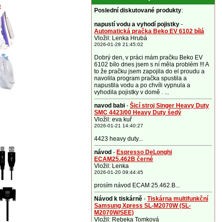
e
Poslední diskutované produkty
:
napustí vodu a vyhodí pojistky
-
Automatická pračka Beko EV 6102 bílá
Vložil: Lenka Hrubá
2026-01-28 21:45:02
Dobrý den, v práci mám pračku Beko EV
6102 bílo dnes jsem s ní měla problém !!! A
to že pračku jsem zapojila do el proudu a
navolila program pračka spustila a
napustila vodu a po chvíli vypnula a
vyhodila pojistky v domě . ...
navod babi
-
Šicí stroj Singer Heavy Duty
SMC 4423/00 Heavy Duty šedý
Vložil: eva kuř
2026-01-21 14:40:27
4423 heavy duty...
návod
-
Espresso DeLonghi
ECAM25.462B černé
Vložil: Lenka
2026-01-20 09:44:45
prosím návod ECAM 25.462.B...
Návod k tiskárně
-
Tiskárna multifunkční
Samsung Xpress SL-M2070W (SL-
M2070W/SEE)
Vložil: Rebeka Tomková