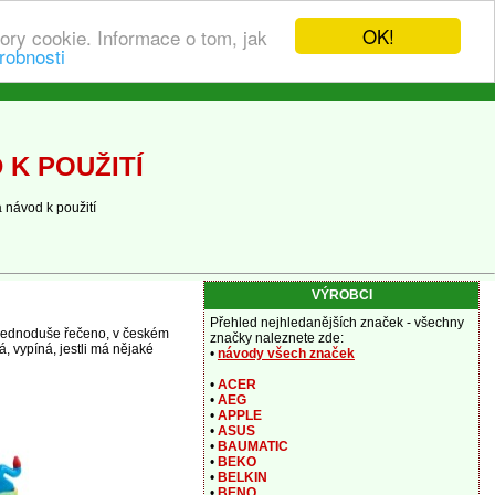
OK!
ory cookie. Informace o tom, jak
robnosti
K POUŽITÍ
 návod k použití
VÝROBCI
Přehled nejhledanějších značek - všechny
. Jednoduše řečeno, v českém
značky naleznete zde:
, vypíná, jestli má nějaké
•
návody všech značek
•
ACER
•
AEG
•
APPLE
•
ASUS
•
BAUMATIC
•
BEKO
•
BELKIN
•
BENQ