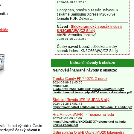
2026-01-18 18:32:20
y
Dobrý den, prosím o zaslání návodu k
roniku
tiskárně Samsung Xpress M2070 ve
formátu PDF. Děkuji ...
Návod
-
Sklokeramický sporák Indesit
ebiče
KN3C65A(W)/CZ S bílý
Vložil: Veronika Janková
2026-01-16 20:21:52
Český návod k použití Sklokeramický
sporák Indesit KN3C65A(W)/CZ S bílý...
Nahrané návody k obsluze
Nejnovější nahrané návody k obsluze
:
Trouba Candy FPP 407/1 X nerez
2024-04-09 21:45:55
https://d25-
a.sdn.cz/d_25/d_14092531/data/79/5pW2PK.pdf?
d=attachment&f=candy-fpp407-1x-navod-k-obsluze.pdf
Šicí stroj Toyota JFS 18 JEANS bílý
2024-01-28 17:51:43
https://www.datart.cz/document/7/3/3/doc_1168337.pdf
Hra Mindok SMART - Tučňáci na ledu
2023-11-03 09:46:06
https://uloz.to/file/YKQXxE7O74dk/tucnaci-na-ledu-
knizka-zadani-pdf
stí a funkcí výrobku. Často
amozřejmě
český návod k
Ústní sprcha Oral-B Oxyjet MD20 bílá/modrá