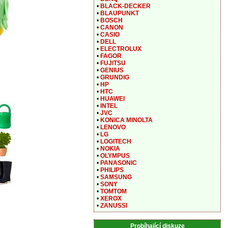
•
BLACK-DECKER
•
BLAUPUNKT
•
BOSCH
•
CANON
•
CASIO
•
DELL
•
ELECTROLUX
•
FAGOR
•
FUJITSU
•
GENIUS
•
GRUNDIG
•
HP
•
HTC
•
HUAWEI
•
INTEL
•
JVC
•
KONICA MINOLTA
•
LENOVO
•
LG
•
LOGITECH
•
NOKIA
•
OLYMPUS
•
PANASONIC
•
PHILIPS
•
SAMSUNG
•
SONY
•
TOMTOM
•
XEROX
•
ZANUSSI
Probíhající diskuze