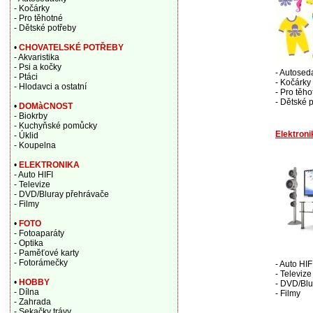
- Kočárky
- Pro těhotné
- Dětské potřeby
•
CHOVATELSKÉ POTŘEBY
- Akvaristika
- Psi a kočky
- Autosed
- Ptáci
- Kočárky
- Hlodavci a ostatní
- Pro těho
- Dětské 
•
DOMàCNOST
- Biokrby
- Kuchyňské pomůcky
Elektroni
- Úklid
- Koupelna
•
ELEKTRONIKA
- Auto HIFI
- Televize
- DVD/Bluray přehrávače
- Filmy
•
FOTO
- Fotoaparáty
- Optika
- Paměťové karty
- Fotorámečky
- Auto HIF
- Televize
•
HOBBY
- DVD/Blu
- Dílna
- Filmy
- Zahrada
- Sekačky trávy