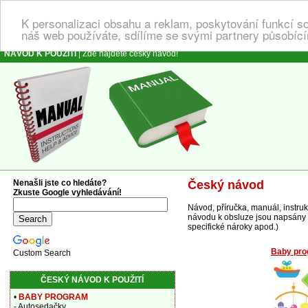
K personalizaci obsahu a reklam, poskytování funkcí s
náš web používáte, sdílíme se svými partnery působícím
NÁVOD K POUŽITÍ
| Zde najdete český návod!
Nenašli jste co hledáte?
Český návod
Zkuste Google vyhledávání!
Návod, příručka, manuál, instru
návodu k obsluze jsou napsány vš
specifické nároky apod.)
Baby pr
Custom Search
ČESKÝ NÁVOD K POUŽITÍ
•
BABY PROGRAM
- Autosedačky