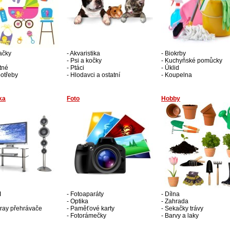
ačky
- Akvaristika
- Biokrby
- Psi a kočky
- Kuchyňské pomůcky
tné
- Ptáci
- Úklid
potřeby
- Hlodavci a ostatní
- Koupelna
ka
Foto
Hobby
I
- Fotoaparáty
- Dílna
- Optika
- Zahrada
ray přehrávače
- Paměťové karty
- Sekačky trávy
- Fotorámečky
- Barvy a laky