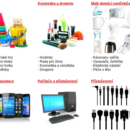
Kosmetika a drogerie
Malé domácí spotřebič
nské hry
- Hodinky
- Kávovary, vařiče
ro kluky
- Rady pro ženy
- Vysavače, žehličky
pro holky
- Kosmetika a celulitida
- Elektrické nádobí
otřeby
- Drogerie
- Péče o tělo
navigace
Počítače a příslušenství
Příslušenství