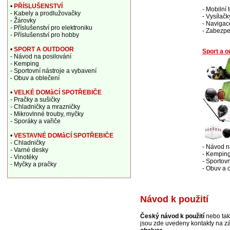
•
PŘÍSLUŠENSTVÍ
- Mobilní 
- Kabely a prodlužovačky
- Vysílačk
- Žárovky
- Navigac
- Příslušenství pro elektroniku
- Zabezpe
- Příslušenství pro hobby
•
SPORT A OUTDOOR
Sport a o
- Návod na posilování
- Kemping
- Sportovní nástroje a vybavení
- Obuv a oblečení
•
VELKÉ DOMàCÍ SPOTŘEBIČE
- Pračky a sušičky
- Chladničky a mrazničky
- Mikrovlnné trouby, myčky
- Sporáky a vařiče
•
VESTAVNÉ DOMàCÍ SPOTŘEBIČE
- Chladničky
- Návod n
- Varné desky
- Kempin
- Vinotéky
- Sportov
- Myčky a pračky
- Obuv a 
Návod k použití
Český návod k použití
nebo také
jsou zde uvedeny kontakty na z