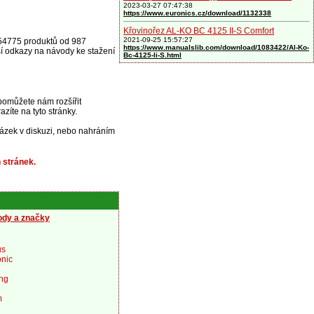
2023-03-27 07:47:38
https://www.euronics.cz/download/1132338
Křovinořez AL-KO BC 4125 II-S Comfort
2021-09-25 15:57:27
 54775 produktů od 987
https://www.manualslib.com/download/1083422/Al-Ko-
í odkazy na návody ke stažení
Bc-4125-Ii-S.html
 pomůžete nám rozšířit
zíte na tyto stránky.
ázek v diskuzi, nebo nahráním
 stránek.
dy a značky
us
nic
ng
m