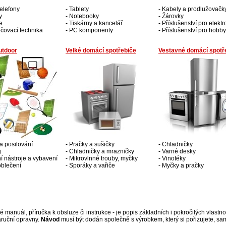
telefony
- Tablety
- Kabely a prodlužovačk
y
- Notebooky
- Žárovky
e
- Tiskárny a kancelář
- Příslušenství pro elekt
čovací technika
- PC komponenty
- Příslušenství pro hobby
utdoor
Velké domácí spotřebiče
Vestavné domácí spotř
a posilování
- Pračky a sušičky
- Chladničky
g
- Chladničky a mrazničky
- Varné desky
ní nástroje a vybavení
- Mikrovlnné trouby, myčky
- Vinotéky
oblečení
- Sporáky a vařiče
- Myčky a pračky
 manuál, příručka k obsluze či instrukce - je popis základních i pokročilých vlastno
áruční opravny.
Návod
musí být dodán společně s výrobkem, který si pořizujete, s