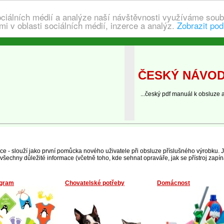
ociálních médií a analýze naší návštěvnosti využíváme soub
i v oblasti sociálních médií, inzerce a analýz.
Zobrazit pod
ČESKÝ NÁVOD 
...český pdf manuál k obsluze a
kce - slouží jako první pomůcka nového uživatele při obsluze příslušného výrobku
echny důležité informace (včetně toho, kde sehnat opraváře, jak se přístroj zapíná
ogram
Chovatelské potřeby
Domácnost