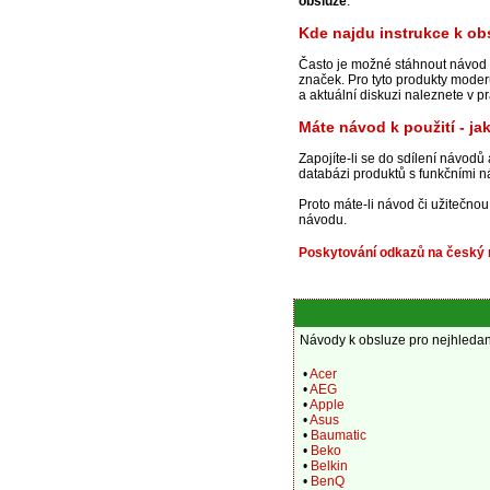
obsluze
.
Kde najdu instrukce k ob
Často je možné stáhnout návod 
značek. Pro tyto produkty mode
a aktuální diskuzi naleznete v 
Máte návod k použití - j
Zapojíte-li se do sdílení návodů
databázi produktů s funkčními ná
Proto máte-li návod či užitečn
návodu.
Poskytování odkazů na český n
Návody k obsluze pro nejhledaně
•
Acer
•
AEG
•
Apple
•
Asus
•
Baumatic
•
Beko
•
Belkin
•
BenQ