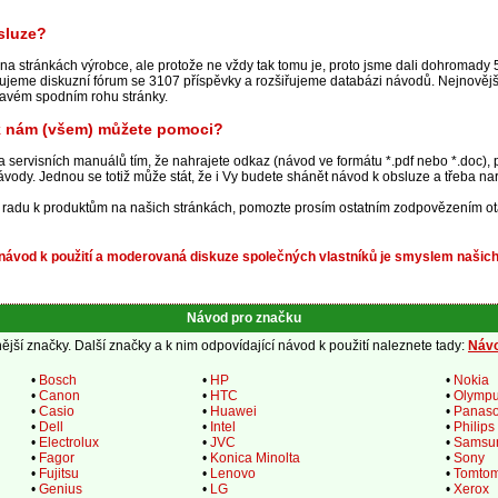
sluze?
na stránkách výrobce, ale protože ne vždy tak tomu je, proto jsme dali dohromady
rujeme diskuzní fórum se 3107 příspěvky a rozšiřujeme databázi návodů. Nejnovějš
pravém spodním rohu stránky.
ak nám (všem) můžete pomoci?
 a servisních manuálů tím, že nahrajete odkaz (návod ve formátu *.pdf nebo *.doc),
vody. Jednou se totiž může stát, že i Vy budete shánět návod k obsluze a třeba nara
ou radu k produktům na našich stránkách, pomozte prosím ostatním zodpovězením ot
ávod k použití a moderovaná diskuze společných vlastníků je smyslem našich
Návod pro značku
jší značky. Další značky a k nim odpovídající návod k použití naleznete tady:
Návo
•
Bosch
•
HP
•
Nokia
•
Canon
•
HTC
•
Olymp
•
Casio
•
Huawei
•
Panaso
•
Dell
•
Intel
•
Philips
•
Electrolux
•
JVC
•
Samsu
•
Fagor
•
Konica Minolta
•
Sony
•
Fujitsu
•
Lenovo
•
Tomto
•
Genius
•
LG
•
Xerox