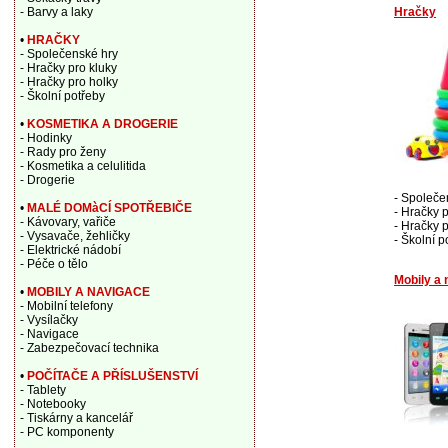
Hračky
- Barvy a laky
•
HRAČKY
- Společenské hry
- Hračky pro kluky
- Hračky pro holky
- Školní potřeby
•
KOSMETIKA A DROGERIE
- Hodinky
- Rady pro ženy
- Kosmetika a celulitida
- Drogerie
- Společe
•
MALÉ DOMàCÍ SPOTŘEBIČE
- Hračky p
- Kávovary, vařiče
- Hračky 
- Vysavače, žehličky
- Školní p
- Elektrické nádobí
- Péče o tělo
Mobily a 
•
MOBILY A NAVIGACE
- Mobilní telefony
- Vysílačky
- Navigace
- Zabezpečovací technika
•
POČÍTAČE A PŘÍSLUŠENSTVÍ
- Tablety
- Notebooky
- Tiskárny a kancelář
- PC komponenty