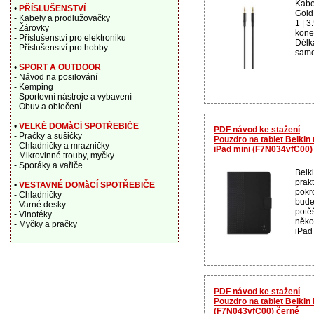
Kabe
•
PŘÍSLUŠENSTVÍ
Gold
- Kabely a prodlužovačky
1 | 
- Žárovky
konek
- Příslušenství pro elektroniku
Délka
- Příslušenství pro hobby
same
•
SPORT A OUTDOOR
- Návod na posilování
- Kemping
- Sportovní nástroje a vybavení
- Obuv a oblečení
•
VELKÉ DOMàCÍ SPOTŘEBIČE
PDF návod ke stažení
- Pračky a sušičky
Pouzdro na tablet Belkin
- Chladničky a mrazničky
iPad mini (F7N034vfC00)
- Mikrovlnné trouby, myčky
- Sporáky a vařiče
Belk
prak
•
VESTAVNÉ DOMàCÍ SPOTŘEBIČE
pokr
- Chladničky
bude
- Varné desky
potě
- Vinotéky
někol
- Myčky a pračky
iPad
PDF návod ke stažení
Pouzdro na tablet Belkin 
(F7N043vfC00) černé