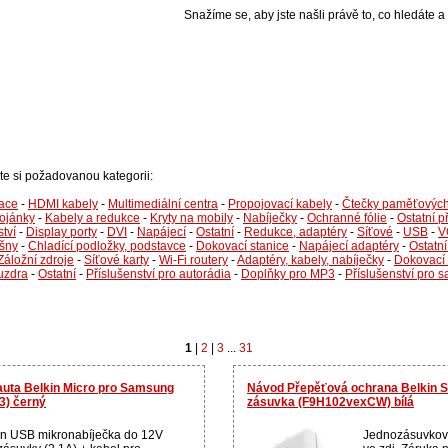
Snažíme se, aby jste našli právě to, co hledáte a 
rte si požadovanou kategorii:
gace
-
HDMI kabely
-
Multimediální centra
-
Propojovací kabely
-
Čtečky paměťových
tojánky
-
Kabely a redukce
-
Kryty na mobily
-
Nabíječky
-
Ochranné fólie
-
Ostatní p
ství
-
Display porty
-
DVI
-
Napájecí
-
Ostatní
-
Redukce, adaptéry
-
Síťové
-
USB
-
V
šny
-
Chladící podložky, podstavce
-
Dokovací stanice
-
Napájecí adaptéry
-
Ostatní
Záložní zdroje
-
Síťové karty
-
Wi-Fi routery
-
Adaptéry, kabely, nabíječky
-
Dokovací 
uzdra
-
Ostatní
-
Příslušenství pro autorádia
-
Doplňky pro MP3
-
Příslušenství pro sa
1
|
2
|
3
...
31
auta Belkin Micro pro Samsung
Návod Přepěťová ochrana Belkin 
) černý
zásuvka (F9H102vexCW) bílá
in USB mikronabíječka do 12V
Jednozásuvková