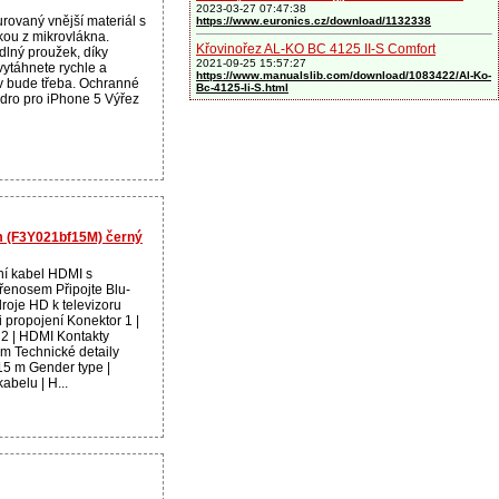
2023-03-27 07:47:38
urovaný vnější materiál s
https://www.euronics.cz/download/1132338
ou z mikrovlákna.
Křovinořez AL-KO BC 4125 II-S Comfort
lný proužek, díky
2021-09-25 15:57:27
ytáhnete rychle a
https://www.manualslib.com/download/1083422/Al-Ko-
v bude třeba. Ochranné
Bc-4125-Ii-S.html
dro pro iPhone 5 Výřez
5m (F3Y021bf15M) černý
ní kabel HDMI s
řenosem Připojte Blu-
droje HD k televizoru
 propojení Konektor 1 |
2 | HDMI Kontakty
em Technické detaily
15 m Gender type |
abelu | H...