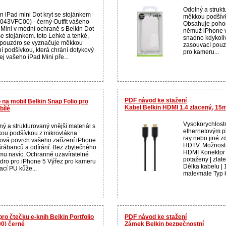
Odolný a strukt
in iPad mini Dot kryt se stojánkem
měkkou podšívk
043VFC00) - černý Outfit vášeho
Obsahuje pohod
 Mini v módní ochraně s Belkin Dot
němuž iPhone v
se stojánkem. toto Lehké a tenké,
snadno kdykoli
o pouzdro se vyznačuje měkkou
zasouvací pouz
ní podšívkou, která chrání dotykový
pro kameru...
ej vašeho iPad Mini pře...
PDF návod ke stažení
na mobil Belkin Snap Folio pro
Kabel Belkin HDMI 1.4 zlacený, 1
bílé
Vysokorychlost
ý a strukturovaný vnější materiál s
ethernetovým p
ou podšívkou z mikrovlákna
ray nebo jiné z
ová povrch vašeho zařízení iPhone
HDTV. Možnosti
šrábanců a odírání. Bez zbytečného
HDMI Konektor 
mu navíc. Ochranné uzavíratelné
potaženy | zlat
dro pro iPhone 5 Výřez pro kameru
Délka kabelu | 
ací PU kůže...
male/male Typ k
ro čtečku e-knih Belkin Portfolio
PDF návod ke stažení
00) černé
Zámek Belkin bezpečnostní