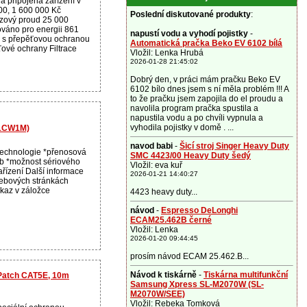
na připojená zařízení v
00, 1 600 000 Kč
Poslední diskutované produkty
:
zový proud 25 000
áno pro energii 861
napustí vodu a vyhodí pojistky
-
a s přepěťovou ochranou
Automatická pračka Beko EV 6102 bílá
ťové ochrany Filtrace
Vložil: Lenka Hrubá
2026-01-28 21:45:02
Dobrý den, v práci mám pračku Beko EV
6102 bílo dnes jsem s ní měla problém !!! A
to že pračku jsem zapojila do el proudu a
navolila program pračka spustila a
napustila vodu a po chvíli vypnula a
vyhodila pojistky v domě . ...
31CW1M)
navod babi
-
Šicí stroj Singer Heavy Duty
 technologie *přenosová
SMC 4423/00 Heavy Duty šedý
Gb *možnost sériového
Vložil: eva kuř
ařízení Další informace
2026-01-21 14:40:27
ebových stránkách
dkaz v záložce
4423 heavy duty...
návod
-
Espresso DeLonghi
ECAM25.462B černé
Vložil: Lenka
2026-01-20 09:44:45
prosím návod ECAM 25.462.B...
Návod k tiskárně
-
Tiskárna multifunkční
 Patch CAT5E, 10m
Samsung Xpress SL-M2070W (SL-
M2070W/SEE)
Vložil: Rebeka Tomková