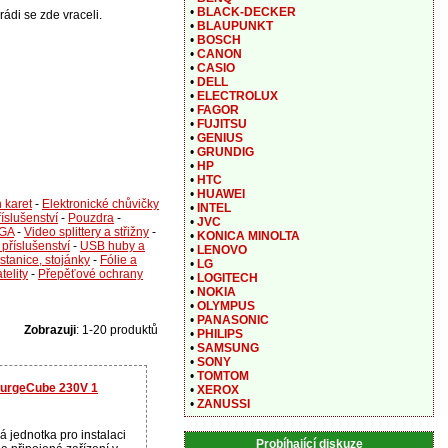
•
BLACK-DECKER
rádi se zde vraceli.
•
BLAUPUNKT
•
BOSCH
•
CANON
•
CASIO
•
DELL
•
ELECTROLUX
•
FAGOR
•
FUJITSU
•
GENIUS
•
GRUNDIG
•
HP
•
HTC
•
HUAWEI
 karet
-
Elektronické chůvičky
•
INTEL
říslušenství
-
Pouzdra
-
•
JVC
GA
-
Video splittery a střižny
-
•
KONICA MINOLTA
 příslušenství
-
USB huby a
•
LENOVO
stanice, stojánky
-
Fólie a
•
LG
telity
-
Přepěťové ochrany
•
LOGITECH
•
NOKIA
•
OLYMPUS
•
PANASONIC
Zobrazuji
: 1-20 produktů
•
PHILIPS
•
SAMSUNG
•
SONY
•
TOMTOM
SurgeCube 230V 1
•
XEROX
•
ZANUSSI
 jednotka pro instalaci
Probíhající diskuze