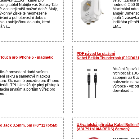
zásuvky (2.1A) + kabel pro
ve zdi. Záruka 
ung tablet Nabijte váš Galaxy Tab
hodnotě € 50 0
tě v co nejkratší možné době. Malý,
Maximální nára
výkonný Získejte neomezené
ampér Dimenzov
ívání a pohotovostní dobu s
joulů 1 zásuvk
čkou nabíječkou do auta, která
Indikátor přepě
á v j...
EM...
PDF návod ke stažení
t Touch pro iPhone 5 - magnetic
Kabel Belkin Thunderbolt (F2CD0
*duální čipová
lické provedení dodá vašemu
rychlost až 10
zení jiskru a sametově hladkou
zapojení až 6 z
kturu. Ochranné pouzdro pro iPhone
naleznete na w
teriál: TPU Umožňuje plný přístup k
výrobce - viz o
dacím prvkům a portům Výřez pro
download....
ru...
Uživatelská příručka Kabel Belkin
io Jack 3,5mm, 5m (F3Y117bf5M)
(A3L791b10M-REDS) červený