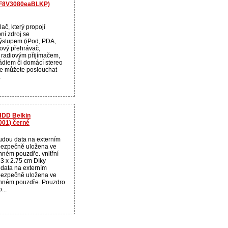
I (F8V3080eaBLKP)
ač, který propojí
ní zdroj se
ýstupem (iPod, PDA,
ový přehrávač,
 radiovým přijímačem,
ádiem či domácí stereo
že můžete poslouchat
.
HDD Belkin
001) černé
udou data na externím
bezpečně uložena ve
nném pouzdře. vnitřní
13 x 2.75 cm Díky
data na externím
bezpečně uložena ve
anném pouzdře. Pouzdro
...