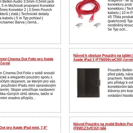
snagless - se s
l Belkin Audio 3,5mm-3,5mm jack
konektoru proti
, 5 m Možnosti propojení Konektor
konektoru | Tec
3.5mm Konektor 2 | 3.5mm Povrch
kabelu | 10 m P
torů | zlatá | Technické detaily
45 Třída produk
 kabelu | 5 m Typ pohlaví |
(patchcord) Typ
c/samec Barva | černá...
nestíněný krouc
5e Typ och...
Návod k obsluze Pouzdro na tablet
 mini Cinema Dot Folio pro Apple
Apple iPad 3 (F7N009cwC00) černé
 černé
Pouzdro Belkin 
in Cinema Dot Folio v sobě snoubí
před pády, nár
tické a elegantní pouzdro spolu s
prachem. Nedíln
očilým stojanem, se kterým pro vás
pro přístup k o
 používání iPadu mini opravdovým
konektorům tabl
šením. Stojan umožňuje nastavení
klávesy pro kop
ika různých úhlů sklonu, takže si
ovládání hlasito
 mini snadno přizpůs...
Návod Pouzdro na mobil Belkin Poc
Dot pro Apple iPad mini, 7,9"
(F8W123vfC02) bílé