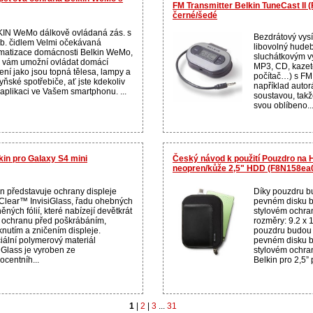
FM Transmitter Belkin TuneCast I
černé/šedé
IN WeMo dálkově ovládaná zás. s
Bezdrátový vysíl
b. čidlem Velmi očekávaná
libovolný hudeb
matizace domácnosti Belkin WeMo,
sluchátkovým v
á vám umožní ovládat domácí
MP3, CD, kazet
ení jako jsou topná tělesa, lampy a
počítač…) s FM
yňské spotřebiče, ať jste kdekoliv
například autor
 aplikaci ve Vašem smartphonu. ...
soustavou, tak
svou oblíbeno..
kin pro Galaxy S4 mini
Český návod k použití Pouzdro na 
neopren/kůže 2,5" HDD (F8N158ea
in představuje ochrany displeje
Díky pouzdru b
Clear™ InvisiGlass, řadu ohebných
pevném disku 
ěných fólií, které nabízejí devětkrát
stylovém ochra
í ochranu před poškrábáním,
rozměry: 9.2 x 
knutím a zničením displeje.
pouzdru budou 
iální polymerový materiál
pevném disku 
iGlass je vyroben ze
stylovém ochr
ocentníh...
Belkin pro 2,5” p
1
|
2
|
3
...
31