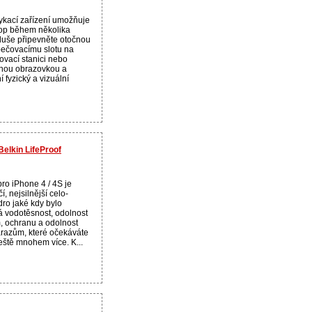
kací zařízení umožňuje
top během několika
uše připevněte otočnou
ečovacímu slotu na
ovací stanici nebo
chou obrazovkou a
í fyzický a vizuální
elkin LifeProof
pro iPhone 4 / 4S je
í, nejsilnější celo-
ro jaké kdy bylo
á vodotěsnost, odolnost
m, ochranu a odolnost
árazům, které očekáváte
ještě mnohem více. K...