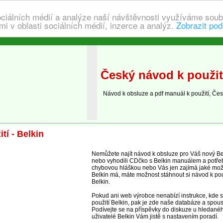
ociálních médií a analýze naší návštěvnosti využíváme soub
i v oblasti sociálních médií, inzerce a analýz.
Zobrazit pod
Český návod k použit
Návod k obsluze a pdf manuál k použití, Česk
tí - Belkin
Nemůžete najít návod k obsluze pro Váš nový Belki
nebo vyhodili CDčko s Belkin manuálem a potřeb
chybovou hláškou nebo Vás jen zajímá jaké mož
Belkin má, máte možnost stáhnout si návod k po
Belkin.
Pokud ani web výrobce nenabízí instrukce, kde 
použití Belkin, pak je zde naše databáze a spou
Podívejte se na příspěvky do diskuze u hledané
uživatelé Belkin Vám jistě s nastavením poradí.