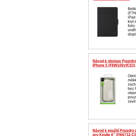
Belk
(F7N
iPad
kryt 
foli
vnitř
displ
Návod k obsluze Pouzdro 
iPhone 5 (F8W100vfC03) 
Odoln
měkk
zach
bez 
obje
pouz
zavír
Návod k použití Pouzdro p
pro Kindle 6" (F8N732-C