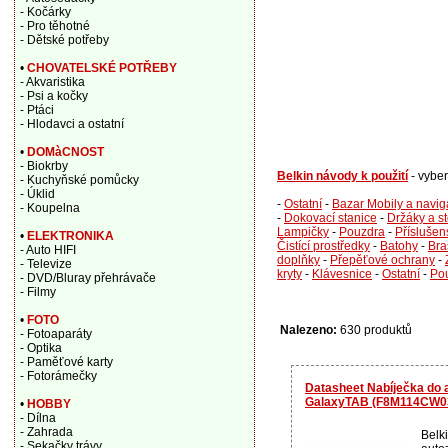
- Kočárky
- Pro těhotné
- Dětské potřeby
•
CHOVATELSKÉ POTŘEBY
- Akvaristika
- Psi a kočky
- Ptáci
- Hlodavci a ostatní
•
DOMàCNOST
- Biokrby
Belkin návody k použití
- vybe
- Kuchyňské pomůcky
- Úklid
-
Ostatní
-
Bazar Mobily a navi
- Koupelna
-
Dokovací stanice
-
Držáky a s
Lampičky
-
Pouzdra
-
Příslušen
•
ELEKTRONIKA
Čistící prostředky
-
Batohy
-
Bra
- Auto HIFI
doplňky
-
Přepěťové ochrany
-
- Televize
kryty
-
Klávesnice
-
Ostatní
-
Po
- DVD/Bluray přehrávače
- Filmy
•
FOTO
Nalezeno:
630 produktů
- Fotoaparáty
- Optika
- Paměťové karty
- Fotorámečky
Datasheet Nabíječka do 
GalaxyTAB (F8M114CW03
•
HOBBY
- Dílna
- Zahrada
Belk
- Sekačky trávy