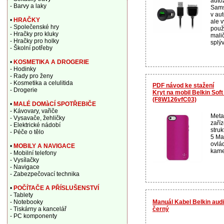
auto
- Barvy a laky
Sams
v au
•
HRAČKY
ale 
- Společenské hry
použ
- Hračky pro kluky
mali
- Hračky pro holky
splýv
- Školní potřeby
•
KOSMETIKA A DROGERIE
- Hodinky
- Rady pro ženy
- Kosmetika a celulitida
PDF návod ke stažení
- Drogerie
Kryt na mobil Belkin Sof
(F8W126vfC03)
•
MALÉ DOMàCÍ SPOTŘEBIČE
- Kávovary, vařiče
Meta
- Vysavače, žehličky
zaří
- Elektrické nádobí
stru
- Péče o tělo
5 Ma
ovlá
•
MOBILY A NAVIGACE
kame
- Mobilní telefony
- Vysílačky
- Navigace
- Zabezpečovací technika
•
POČÍTAČE A PŘÍSLUŠENSTVÍ
- Tablety
Manuál Kabel Belkin aud
- Notebooky
černý
- Tiskárny a kancelář
- PC komponenty