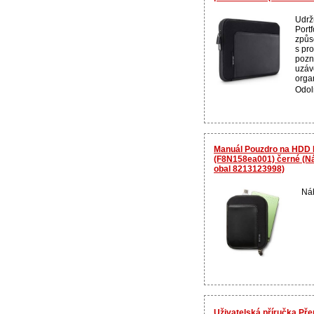
Udrž
Portf
způs
s pr
pozn
uzáv
orga
Odol
Manuál Pouzdro na HDD 
(F8N158ea001) černé (Ná
obal 8213123998)
Náh
Uživatelská příručka Př