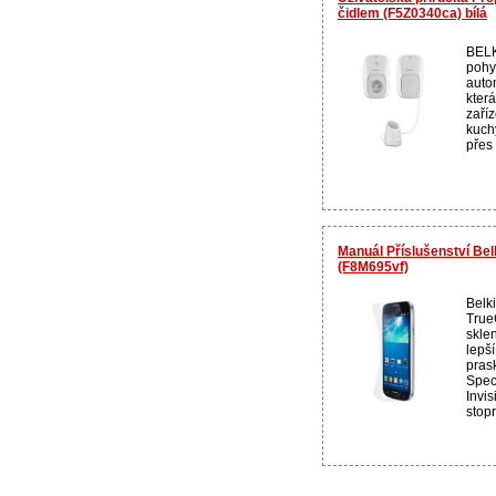
čidlem (F5Z0340ca) bílá
BELK
pohy
auto
kter
zaříz
kuch
přes
Manuál Příslušenství Bel
(F8M695vf)
Belk
True
sklen
lepš
pras
Spec
Invis
stopr