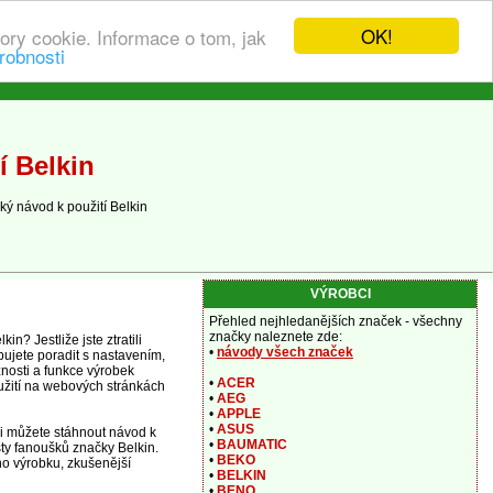
OK!
ory cookie. Informace o tom, jak
robnosti
í Belkin
ý návod k použití Belkin
VÝROBCI
Přehled nejhledanějších značek - všechny
značky naleznete zde:
n? Jestliže jste ztratili
•
návody všech značek
ujete poradit s nastavením,
nosti a funkce výrobek
•
ACER
užití na webových stránkách
•
AEG
•
APPLE
•
ASUS
si můžete stáhnout návod k
•
BAUMATIC
sty fanoušků značky Belkin.
•
BEKO
ho výrobku, zkušenější
•
BELKIN
•
BENQ