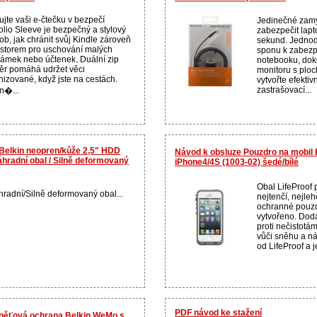
ujte vaši e-čtečku v bezpečí
Jedinečné zamy
olio Sleeve je bezpečný a stylový
zabezpečit lap
ob, jak chránit svůj Kindle zároveň
sekund. Jednod
ostorem pro uschování malých
sponu k zabezp
ámek nebo účtenek. Duální zip
notebooku, dok
ěr pomáhá udržet věci
monitoru s plo
nizované, když jste na cestách.
vytvořte efektivn
zastrašovací...
n�...
Belkin neopren/kůže 2,5" HDD
Návod k obsluze Pouzdro na mobil B
hradní obal / Silně deformovaný
iPhone4/4S (1003-02) šedé/bílé
Obal LifeProof 
radní/Silně deformovaný obal...
nejtenčí, nejlehč
ochranné pouzd
vytvořeno. Dod
proti nečistotá
vůči sněhu a n
od LifeProof a 
PDF návod ke stažení
epěťová ochrana Belkin WeMo s