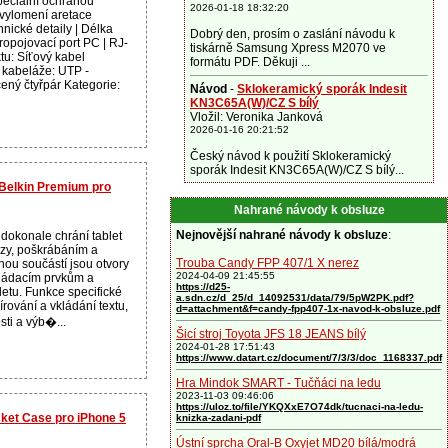
peciální ochranou
2026-01-18 18:32:20
 vylomení aretace
hnické detaily | Délka
Dobrý den, prosím o zaslání návodu k
ropojovací port PC | RJ-
tiskárně Samsung Xpress M2070 ve
tu: Síťový kabel
formátu PDF. Děkuji ...
 kabeláže: UTP -
ený čtyřpár Kategorie:
Návod
-
Sklokeramický sporák Indesit
KN3C65A(W)/CZ S bílý
Vložil: Veronika Janková
2026-01-16 20:21:52
Český návod k použití Sklokeramický
sporák Indesit KN3C65A(W)/CZ S bílý...
 Belkin Premium pro
Nahrané návody k obsluze
Nejnovější nahrané návody k obsluze
:
dokonale chrání tablet
azy, poškrábáním a
Trouba Candy FPP 407/1 X nerez
ou součástí jsou otvory
2024-04-09 21:45:55
vládacím prvkům a
https://d25-
etu. Funkce specifické
a.sdn.cz/d_25/d_14092531/data/79/5pW2PK.pdf?
írování a vkládání textu,
d=attachment&f=candy-fpp407-1x-navod-k-obsluze.pdf
sti a výb�...
Šicí stroj Toyota JFS 18 JEANS bílý
2024-01-28 17:51:43
https://www.datart.cz/document/7/3/3/doc_1168337.pdf
Hra Mindok SMART - Tučňáci na ledu
2023-11-03 09:46:06
https://uloz.to/file/YKQXxE7O74dk/tucnaci-na-ledu-
ket Case pro iPhone 5
knizka-zadani-pdf
Ústní sprcha Oral-B Oxyjet MD20 bílá/modrá