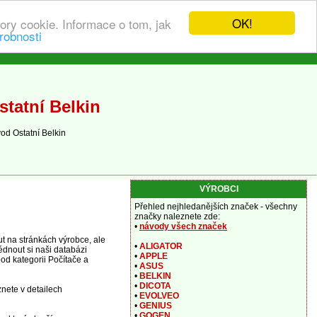
OK!
ory cookie. Informace o tom, jak
robnosti
tatní Belkin
od Ostatní Belkin
VÝROBCI
Přehled nejhledanějších značek - všechny
značky naleznete zde:
•
návody všech značek
t na stránkách výrobce, ale
•
ALIGATOR
édnout si naši databázi
•
APPLE
pod kategorii Počítače a
•
ASUS
•
BELKIN
•
DICOTA
znete v detailech
•
EVOLVEO
•
GENIUS
•
GOGEN