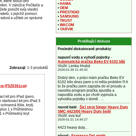
, které slouží pro
•
HAMA
lkin. V záložce Počítače a
•
OEM
žete položit svůj vlastní
•
PRESTIGIO
atelů, s jejichž pomocí
•
SAMSUNG
radost a užitek ze správné
•
TRUST
•
WACOM
•
YARVIK
Probíhající diskuze
Poslední diskutované produkty
:
napustí vodu a vyhodí pojistky
-
Automatická pračka Beko EV 6102 bílá
Vložil: Lenka Hrubá
Zobrazuji
: 1-3 produktů
2026-01-28 21:45:02
Dobrý den, v práci mám pračku Beko EV
6102 bílo dnes jsem s ní měla problém !!! A
1cw (F5Z0361cw)
to že pračku jsem zapojila do el proudu a
navolila program pračka spustila a
napustila vodu a po chvíli vypnula a
cí kit pro iPad (pero,
vyhodila pojistky v domě . ...
in startovací kit pro iPad 3
ochranná fólie, kryt).
navod babi
-
Šicí stroj Singer Heavy Duty
tylus 1 x Průhlednou
SMC 4423/00 Heavy Duty šedý
 1 x Průhledný kryt
Vložil: eva kuř
2026-01-21 14:40:27
4423 heavy duty...
návod
-
Espresso DeLonghi