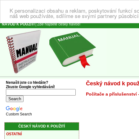
K personalizaci obsahu a reklam, poskytování funkcí s
náš web používáte, sdílíme se svými partnery působícím
NÁVOD K POUŽITÍ
| Zde najdete český návod!
Nenašli jste co hledáte?
Český návod k použi
Zkuste Google vyhledávání!
Počítače a příslušenství 
Custom Search
ČESKÝ NÁVOD K POUŽITÍ
OSTATNÍ