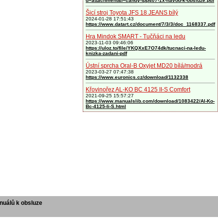
d=attachment&f=candy-fpp407-1x-navod-k-obsluze.pdf
Šicí stroj Toyota JFS 18 JEANS bílý
2024-01-28 17:51:43
https://www.datart.cz/document/7/3/3/doc_1168337.pdf
Hra Mindok SMART - Tučňáci na ledu
2023-11-03 09:46:06
https://uloz.to/file/YKQXxE7O74dk/tucnaci-na-ledu-
knizka-zadani-pdf
Ústní sprcha Oral-B Oxyjet MD20 bílá/modrá
2023-03-27 07:47:38
https://www.euronics.cz/download/1132338
Křovinořez AL-KO BC 4125 II-S Comfort
2021-09-25 15:57:27
https://www.manualslib.com/download/1083422/Al-Ko-
Bc-4125-Ii-S.html
uálů k obsluze