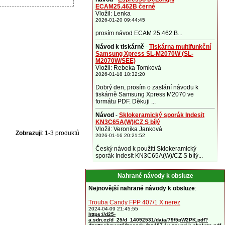
ECAM25.462B černé
Vložil: Lenka
2026-01-20 09:44:45
prosím návod ECAM 25.462.B...
Návod k tiskárně
-
Tiskárna multifunkční
Samsung Xpress SL-M2070W (SL-
M2070W/SEE)
Vložil: Rebeka Tomková
2026-01-18 18:32:20
Dobrý den, prosím o zaslání návodu k
tiskárně Samsung Xpress M2070 ve
formátu PDF. Děkuji ...
Návod
-
Sklokeramický sporák Indesit
KN3C65A(W)/CZ S bílý
Vložil: Veronika Janková
Zobrazuji
: 1-3 produktů
2026-01-16 20:21:52
Český návod k použití Sklokeramický
sporák Indesit KN3C65A(W)/CZ S bílý...
Nahrané návody k obsluze
Nejnovější nahrané návody k obsluze
:
Trouba Candy FPP 407/1 X nerez
2024-04-09 21:45:55
https://d25-
a.sdn.cz/d_25/d_14092531/data/79/5pW2PK.pdf?