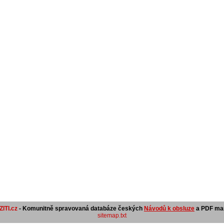
ITI.cz
- Komunitně spravovaná databáze českých
Návodů k obsluze
a PDF man
sitemap.txt