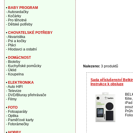
•
BABY PROGRAM
- Autosedačky
- Kočárky
- Pro těhotné
- Dětské potřeby
•
CHOVATELSKÉ POTŘEBY
- Akvaristika
- Psi a kočky
- Ptáci
- Hlodavci a ostatní
•
DOMàCNOST
- Biokrby
- Kuchyňské pomůcky
Nalezeno:
3 produktů
- Úklid
- Koupelna
Sada příslušenství Belk
•
ELEKTRONIKA
Instrukce k obsluze
- Auto HIFI
- Televize
BELKI
- DVD/Bluray přehrávače
fólie
- Filmy
iPad
pouzd
•
FOTO
Průh
- Fotoaparáty
Folio.
- Optika
- Paměťové karty
- Fotorámečky
•
HOBBY