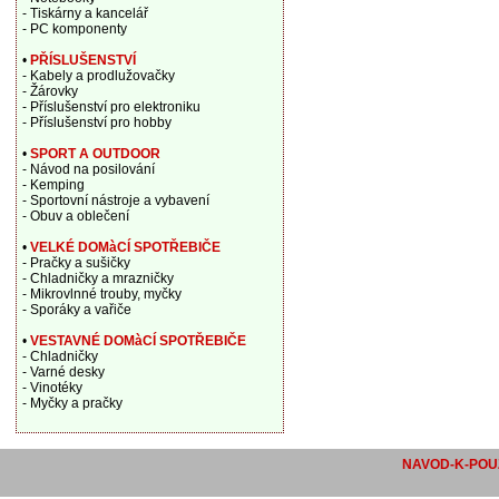
- Tiskárny a kancelář
- PC komponenty
•
PŘÍSLUŠENSTVÍ
- Kabely a prodlužovačky
- Žárovky
- Příslušenství pro elektroniku
- Příslušenství pro hobby
•
SPORT A OUTDOOR
- Návod na posilování
- Kemping
- Sportovní nástroje a vybavení
- Obuv a oblečení
•
VELKÉ DOMàCÍ SPOTŘEBIČE
- Pračky a sušičky
- Chladničky a mrazničky
- Mikrovlnné trouby, myčky
- Sporáky a vařiče
•
VESTAVNÉ DOMàCÍ SPOTŘEBIČE
- Chladničky
- Varné desky
- Vinotéky
- Myčky a pračky
NAVOD-K-POUZ