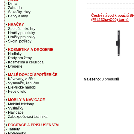
- Dílna
- Zahrada
- Sekačky trávy
Český návod k použití St
- Barvy a laky
(F5L132cwC00) černé
•
HRAČKY
- Společenské hry
- Hračky pro kluky
- Hračky pro holky
- Školní potřeby
•
KOSMETIKA A DROGERIE
- Hodinky
- Rady pro ženy
- Kosmetika a celulitida
- Drogerie
•
MALÉ DOMàCÍ SPOTŘEBIČE
- Kávovary, vařiče
Nalezeno:
3 produktů
- Vysavače, žehličky
- Elektrické nádobí
- Péče o tělo
•
MOBILY A NAVIGACE
- Mobilní telefony
- Vysílačky
- Navigace
- Zabezpečovací technika
•
POČÍTAČE A PŘÍSLUŠENSTVÍ
- Tablety
- Notebooky