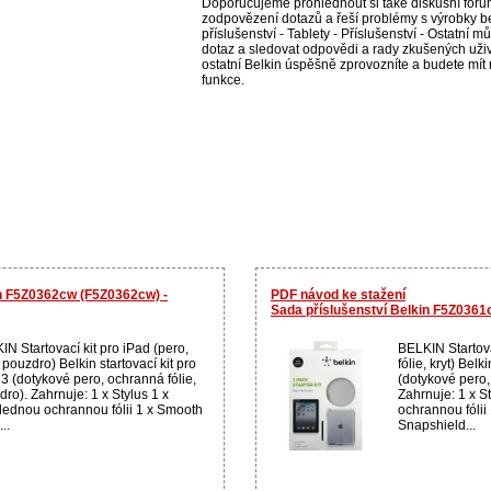
Doporučujeme prohlédnout si také diskusní fórum
zodpovězení dotazů a řeší problémy s výrobky be
příslušenství - Tablety - Příslušenství - Ostatní mů
dotaz a sledovat odpovědi a rady zkušených uživ
ostatní Belkin úspěšně zprovozníte a budete mít 
funkce.
in F5Z0362cw (F5Z0362cw) -
PDF návod ke stažení
Sada příslušenství Belkin F5Z036
N Startovací kit pro iPad (pero,
BELKIN Startova
, pouzdro) Belkin startovací kit pro
fólie, kryt) Belk
 3 (dotykové pero, ochranná fólie,
(dotykové pero, 
ro). Zahrnuje: 1 x Stylus 1 x
Zahrnuje: 1 x S
lednou ochrannou fólii 1 x Smooth
ochrannou fólii
..
Snapshield...