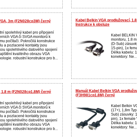
Kabel Belkin VGA prodlužovací, 1.
 VGA, 3m (F2N028cp3M) černý
Instrukce k obsluze
tní spolehlivý kabel pro připojení
Kabel BELKIN V
rních VGA či SVGA monitorů k
monitoru, 1.8 m
mu počítači. Pokročilá konstrukce
(D-Sub) zásuvk
lu a pozlacené kontakty jsou
15-pin), 1x fem
kou spolehlivého datového spojení
Délka kabelu: 
ajištění kvalitního obrazu VGA
konektory: Ne...
ologie. robustní konstrukce pro b...
Manuál Kabel Belkin VGA prodlužov
 1.8 m (F2N028cp1.8M) černý
(F3H981cp1.8M) černý
tní spolehlivý kabel pro připojení
Kabel Belkin V
rních VGA či SVGA monitorů k
(17+), 1,8m Typ
mu počítači. Pokročilá konstrukce
Sub) zásuvky: 
lu a pozlacené kontakty jsou
pin), 1x female
kou spolehlivého datového spojení
Délka kabelu: 
ajištění kvalitního obrazu VGA
konektory: Ne...
ologie. robustní konstrukce pro b...