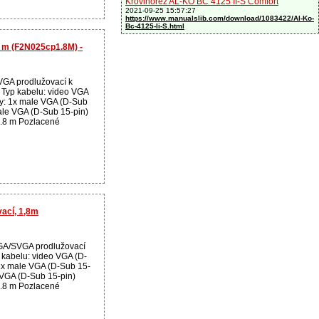
Křovinořez AL-KO BC 4125 II-S Comfort
2021-09-25 15:57:27
https://www.manualslib.com/download/1083422/Al-Ko-
Bc-4125-Ii-S.html
8 m (F2N025cp1.8M) -
GA prodlužovací k
 Typ kabelu: video VGA
y: 1x male VGA (D-Sub
ale VGA (D-Sub 15-pin)
1.8 m Pozlacené
ací, 1,8m
GA/SVGA prodlužovací
 kabelu: video VGA (D-
1x male VGA (D-Sub 15-
 VGA (D-Sub 15-pin)
1.8 m Pozlacené