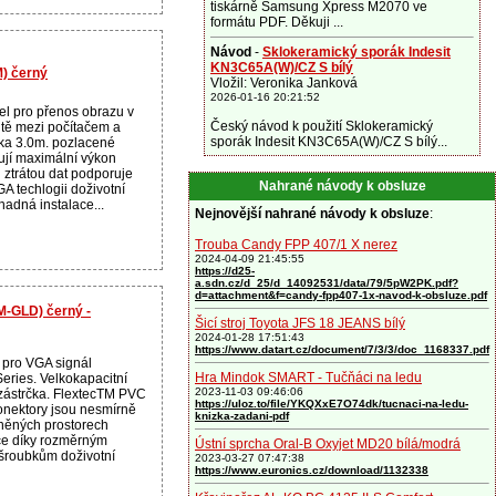
tiskárně Samsung Xpress M2070 ve
formátu PDF. Děkuji ...
Návod
-
Sklokeramický sporák Indesit
KN3C65A(W)/CZ S bílý
) černý
Vložil: Veronika Janková
2026-01-16 20:21:52
el pro přenos obrazu v
Český návod k použití Sklokeramický
itě mezi počítačem a
sporák Indesit KN3C65A(W)/CZ S bílý...
ka 3.0m. pozlacené
ují maximální výkon
 ztrátou dat podporuje
Nahrané návody k obsluze
A techlogii doživotní
nadná instalace...
Nejnovější nahrané návody k obsluze
:
Trouba Candy FPP 407/1 X nerez
2024-04-09 21:45:55
https://d25-
a.sdn.cz/d_25/d_14092531/data/79/5pW2PK.pdf?
d=attachment&f=candy-fpp407-1x-navod-k-obsluze.pdf
M-GLD) černý -
Šicí stroj Toyota JFS 18 JEANS bílý
2024-01-28 17:51:43
https://www.datart.cz/document/7/3/3/doc_1168337.pdf
 pro VGA signál
Hra Mindok SMART - Tučňáci na ledu
eries. Velkokapacitní
2023-11-03 09:46:06
zástrčka. FlextecTM PVC
https://uloz.to/file/YKQXxE7O74dk/tucnaci-na-ledu-
nektory jsou nesmírně
knizka-zadani-pdf
ísněných prostorech
ce díky rozměrným
Ústní sprcha Oral-B Oxyjet MD20 bílá/modrá
šroubkům doživotní
2023-03-27 07:47:38
https://www.euronics.cz/download/1132338