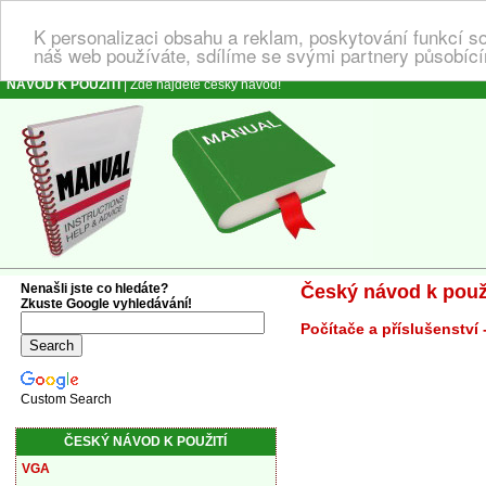
K personalizaci obsahu a reklam, poskytování funkcí s
náš web používáte, sdílíme se svými partnery působícím
NÁVOD K POUŽITÍ
| Zde najdete český návod!
Nenašli jste co hledáte?
Český návod k použi
Zkuste Google vyhledávání!
Počítače a příslušenství
Custom Search
ČESKÝ NÁVOD K POUŽITÍ
VGA