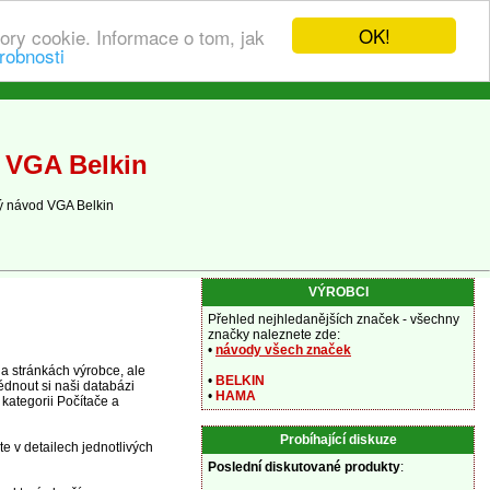
OK!
ory cookie. Informace o tom, jak
robnosti
 VGA Belkin
ý návod VGA Belkin
VÝROBCI
Přehled nejhledanějších značek - všechny
značky naleznete zde:
•
návody všech značek
a stránkách výrobce, ale
•
BELKIN
édnout si naši databázi
•
HAMA
kategorii Počítače a
Probíhající diskuze
e v detailech jednotlivých
Poslední diskutované produkty
: