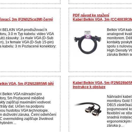
PDF návod ke stažení
žovací, 3m (F2N025cp3M) černý
Kabel Belkin VGA, 3m (CC4003R3M
l BELKIN VGA prodlužovací k
Belkin VGA kab
toru, 3.0 m Typ kabelu: video VGA
analogové kval
ub) zásuvky: 1x male VGA (D-Sub
monitorem. Dél
in), 1x female VGA (D-Sub 15-pin)
kontakty poskyt
a kabelu: 3 m Pozlacené konektory:
spolu s nulovou
High Density VG
záruka Belkin s
Kabel Belkin VGA, 5m (F2N028b05
elkin VGA, 5m (F2N028R5M) bílý
Instrukce k obsluze
l Belkin VGA náhradní pro
Náhradní kabel
tory, 5m Pozlacené měděné
monitoru Gold S
kty zajišťují maximální vodivost
DB15 zástrčka/
ztráty dat. Určen na podporu
pogumované ko
kou hustotou VGA technologie.
flexibilní ve st
in doživotní záruka. Čelní odlehčení
snadná instala
C overmolding zajišťuje životnost
ergonomickým 
hybném ...
záruka p...