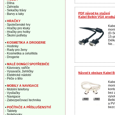
- Dílna
- Zahrada
- Sekačky trávy
PDF návod ke stažení
- Barvy a laky
Kabel Belkin VGA prodlu
•
HRAČKY
- Společenské hry
Kabe
- Hračky pro kluky
moni
- Hračky pro holky
(D-S
- Školní potřeby
15-p
Délk
•
KOSMETIKA A DROGERIE
Ne...
- Hodinky
- Rady pro ženy
- Kosmetika a celulitida
- Drogerie
•
MALÉ DOMàCÍ SPOTŘEBIČE
- Kávovary, vařiče
- Vysavače, žehličky
Návod k obsluze Kabel B
- Elektrické nádobí
- Péče o tělo
Kabe
moni
•
MOBILY A NAVIGACE
konta
- Mobilní telefony
bez 
- Vysílačky
vyso
- Navigace
Belk
- Zabezpečovací technika
a PV
bezc
•
POČÍTAČE A PŘÍSLUŠENSTVÍ
- Tablety
- Notebooky