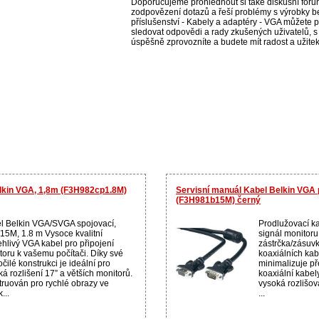
Doporučujeme prohlédnout si také diskusní fórum
zodpovězení dotazů a řeší problémy s výrobky be
příslušenství - Kabely a adaptéry - VGA můžete po
sledovat odpovědi a rady zkušených uživatelů, s
úspěšně zprovozníte a budete mít radost a užite
elkin VGA, 1,8m (F3H982cp1.8M)
Servisní manuál Kabel Belkin VGA 
(F3H981b15M) černý
l Belkin VGA/SVGA spojovací,
Prodlužovací k
15M, 1.8 m Vysoce kvalitní
signál monitor
ehlivý VGA kabel pro připojení
zástrčka/zásuvk
toru k vašemu počítači. Díky své
koaxiálních ka
čilé konstrukci je ideální pro
minimalizuje př
á rozlišení 17” a větších monitorů.
koaxiální kabel
truován pro rychlé obrazy ve
vysoká rozlišov
...
...