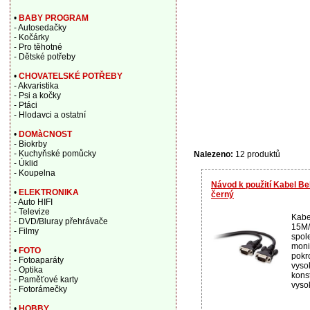
•
BABY PROGRAM
- Autosedačky
- Kočárky
- Pro těhotné
- Dětské potřeby
•
CHOVATELSKÉ POTŘEBY
- Akvaristika
- Psi a kočky
- Ptáci
- Hlodavci a ostatní
•
DOMàCNOST
- Biokrby
- Kuchyňské pomůcky
Nalezeno:
12 produktů
- Úklid
- Koupelna
Návod k použití Kabel B
•
ELEKTRONIKA
černý
- Auto HIFI
- Televize
Kabe
- DVD/Bluray přehrávače
15M/
- Filmy
spol
moni
•
FOTO
pokro
- Fotoaparáty
vysok
- Optika
kons
- Paměťové karty
vysok
- Fotorámečky
•
HOBBY