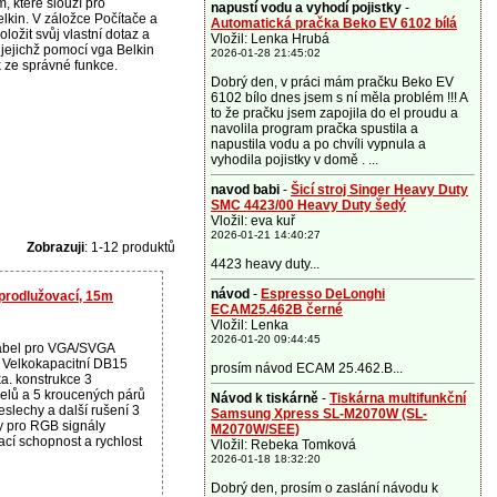
, které slouží pro
napustí vodu a vyhodí pojistky
-
lkin. V záložce Počítače a
Automatická pračka Beko EV 6102 bílá
ložit svůj vlastní dotaz a
Vložil: Lenka Hrubá
 jejichž pomocí vga Belkin
2026-01-28 21:45:02
k ze správné funkce.
Dobrý den, v práci mám pračku Beko EV
6102 bílo dnes jsem s ní měla problém !!! A
to že pračku jsem zapojila do el proudu a
navolila program pračka spustila a
napustila vodu a po chvíli vypnula a
vyhodila pojistky v domě . ...
navod babi
-
Šicí stroj Singer Heavy Duty
SMC 4423/00 Heavy Duty šedý
Vložil: eva kuř
2026-01-21 14:40:27
Zobrazuji
: 1-12 produktů
4423 heavy duty...
návod
-
Espresso DeLonghi
prodlužovací, 15m
ECAM25.462B černé
Vložil: Lenka
2026-01-20 09:44:45
abel pro VGA/SVGA
u Velkokapacitní DB15
prosím návod ECAM 25.462.B...
a. konstrukce 3
belů a 5 kroucených párů
Návod k tiskárně
-
Tiskárna multifunkční
eslechy a další rušení 3
Samsung Xpress SL-M2070W (SL-
y pro RGB signály
M2070W/SEE)
ací schopnost a rychlost
Vložil: Rebeka Tomková
2026-01-18 18:32:20
Dobrý den, prosím o zaslání návodu k