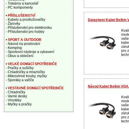
- Tiskárny a kancelář
- PC komponenty
•
PŘÍSLUŠENSTVÍ
- Kabely a prodlužovačky
Datasheet Kabel Belkin
- Žárovky
- Příslušenství pro elektroniku
Kvali
- Příslušenství pro hobby
mode
vaše
•
SPORT A OUTDOOR
kabe
- Návod na posilování
záru
- Kemping
pro z
- Sportovní nástroje a vybavení
techn
- Obuv a oblečení
•
VELKÉ DOMàCÍ SPOTŘEBIČE
- Pračky a sušičky
- Chladničky a mrazničky
- Mikrovlnné trouby, myčky
- Sporáky a vařiče
Návod Kabel Belkin VGA,
•
VESTAVNÉ DOMàCÍ SPOTŘEBIČE
- Chladničky
- Varné desky
Kvali
- Vinotéky
mode
- Myčky a pračky
vaše
kabe
záru
pro z
techn