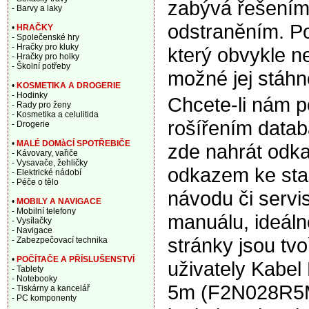
zabývá řešením 
- Barvy a laky
odstraněním. Po
•
HRAČKY
- Společenské hry
- Hračky pro kluky
který obvykle ne
- Hračky pro holky
- Školní potřeby
možné jej stáhno
•
KOSMETIKA A DROGERIE
- Hodinky
Chcete-li nám 
- Rady pro ženy
- Kosmetika a celulitida
rošířením data
- Drogerie
•
MALÉ DOMàCÍ SPOTŘEBIČE
zde nahrát odka
- Kávovary, vařiče
- Vysavače, žehličky
odkazem ke sta
- Elektrické nádobí
- Péče o tělo
návodu či servi
•
MOBILY A NAVIGACE
- Mobilní telefony
manuálu, ideáln
- Vysílačky
- Navigace
stránky jsou tv
- Zabezpečovací technika
•
POČÍTAČE A PŘÍSLUŠENSTVÍ
uživately Kabel
- Tablety
- Notebooky
5m (F2N028R5M
- Tiskárny a kancelář
- PC komponenty