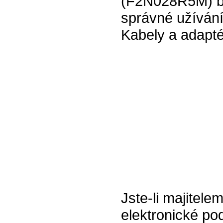
(F2N028R5M) bí
správné užívání
Kabely a adapté
Jste-li majitele
elektronické pod