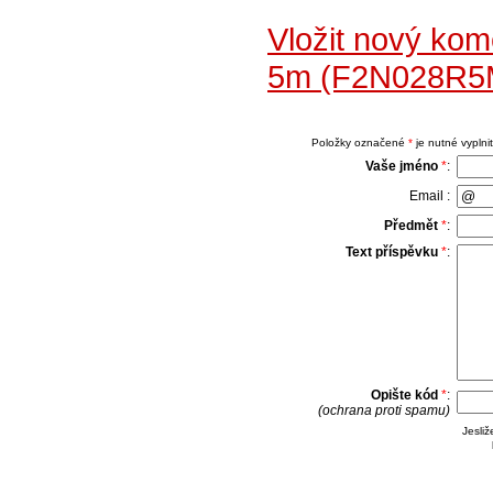
Vložit nový ko
5m (F2N028R5M
Položky označené
*
je nutné vyplnit
Vaše jméno
*
:
Email :
Předmět
*
:
Text příspěvku
*
:
Opište kód
*
:
(ochrana proti spamu)
Jesli