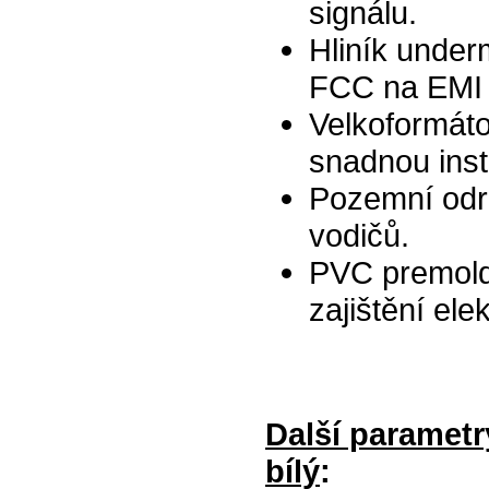
signálu.
Hliník under
FCC na EMI /
Velkoformát
snadnou inst
Pozemní odrá
vodičů.
PVC premold 
zajištění ele
Další paramet
bílý
: