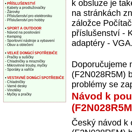
k obsluze je tak
•
PŘÍSLUŠENSTVÍ
- Kabely a prodlužovačky
na stránkách zn
- Žárovky
- Příslušenství pro elektroniku
- Příslušenství pro hobby
záložce Počítač
•
SPORT A OUTDOOR
příslušenství - 
- Návod na posilování
- Kemping
adaptéry - VGA
- Sportovní nástroje a vybavení
- Obuv a oblečení
•
VELKÉ DOMàCÍ SPOTŘEBIČE
- Pračky a sušičky
- Chladničky a mrazničky
Doporučujeme na
- Mikrovlnné trouby, myčky
- Sporáky a vařiče
(F2N028R5M) bíl
•
VESTAVNÉ DOMàCÍ SPOTŘEBIČE
problémy se za
- Chladničky
- Varné desky
- Vinotéky
Návod k použ
- Myčky a pračky
(F2N028R5M)
Český návod k 