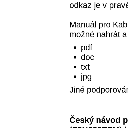
odkaz je v prav
Manuál pro Kab
možné nahrát a 
pdf
doc
txt
jpg
Jiné podporová
Český návod p