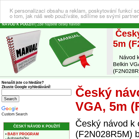
K personalizaci obsahu a reklam, poskytování funkcí s
o tom, jak náš web používáte, sdílíme se svými partner
NÁVOD K POUŽITÍ
| Zde najdete český návod!
Český
5m (F
Návod k o
Belkin VG
(F2N028R5M
Nenašli jste co hledáte?
Zkuste Google vyhledávání!
Český návo
VGA, 5m (
Custom Search
Český návod k 
ČESKÝ NÁVOD K POUŽITÍ
(F2N028R5M) bíl
•
BABY PROGRAM
- Autosedačky