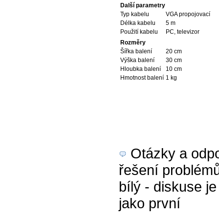
Další parametry
Typ kabelu
VGA propojovací
Délka kabelu
5 m
Použití kabelu
PC, televizor
Rozměry
Šířka balení
20 cm
Výška balení
30 cm
Hloubka balení
10 cm
Hmotnost balení
1 kg
Otázky a odpov
řešení problém
bílý - diskuse j
jako první