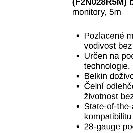
(F2N028R5M) b
monitory, 5m
Pozlacené mě
vodivost bez 
Určen na po
technologie.
Belkin doživ
Čelní odlehč
životnost b
State-of-the
kompatibilit
28-gauge po