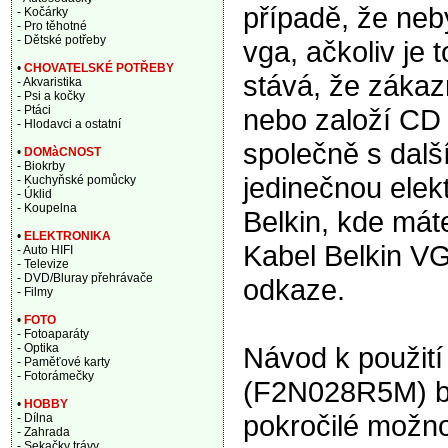
případě, že ne
- Kočárky
- Pro těhotné
- Dětské potřeby
vga, ačkoliv je 
•
CHOVATELSKÉ POTŘEBY
stává, že zákaz
- Akvaristika
- Psi a kočky
nebo založí CD a
- Ptáci
- Hlodavci a ostatní
společně s dalš
•
DOMàCNOST
- Biokrby
jedinečnou elek
- Kuchyňské pomůcky
- Úklid
- Koupelna
Belkin, kde mát
•
ELEKTRONIKA
Kabel Belkin V
- Auto HIFI
- Televize
- DVD/Bluray přehrávače
odkaze.
- Filmy
•
FOTO
- Fotoaparáty
Návod k použití
- Optika
- Paměťové karty
- Fotorámečky
(F2N028R5M) bí
•
HOBBY
pokročilé možno
- Dílna
- Zahrada
- Sekačky trávy