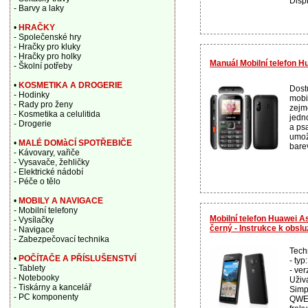
Displ
- Barvy a laky
•
HRAČKY
- Společenské hry
- Hračky pro kluky
- Hračky pro holky
Manuál Mobilní telefon 
- Školní potřeby
•
KOSMETIKA A DROGERIE
Dostu
- Hodinky
mobi
- Rady pro ženy
zejm
- Kosmetika a celulitida
jedn
- Drogerie
a ps
umož
•
MALÉ DOMàCÍ SPOTŘEBIČE
barev
- Kávovary, vařiče
- Vysavače, žehličky
- Elektrické nádobí
- Péče o tělo
•
MOBILY A NAVIGACE
- Mobilní telefony
Mobilní telefon Huawei 
- Vysílačky
černý - Instrukce k obslu
- Navigace
- Zabezpečovací technika
Tech
•
POČÍTAČE A PŘÍSLUŠENSTVÍ
- ty
- Tablety
- ver
- Notebooky
Uživa
- Tiskárny a kancelář
Simp
- PC komponenty
QWER