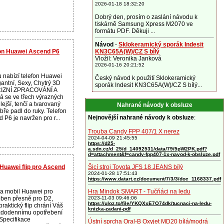
2026-01-18 18:32:20
Dobrý den, prosím o zaslání návodu k
tiskárně Samsung Xpress M2070 ve
formátu PDF. Děkuji ...
Návod
-
Sklokeramický sporák Indesit
efon Huawei Ascend P6
KN3C65A(W)/CZ S bílý
Vložil: Veronika Janková
2026-01-16 20:21:52
 nabízí telefon Huawei
Český návod k použití Sklokeramický
antní, Sexy, Chytrý 3D
sporák Indesit KN3C65A(W)/CZ S bílý...
IZNÍ ZPRACOVÁNÍ A
se ve třech výrazných
lejší, tenčí a tvarovaný
Nahrané návody k obsluze
bře padl do ruky. Telefon
Nejnovější nahrané návody k obsluze
:
P6 je navržen pro r...
Trouba Candy FPP 407/1 X nerez
2024-04-09 21:45:55
https://d25-
a.sdn.cz/d_25/d_14092531/data/79/5pW2PK.pdf?
d=attachment&f=candy-fpp407-1x-navod-k-obsluze.pdf
 Huawei flip pro Ascend
Šicí stroj Toyota JFS 18 JEANS bílý
2024-01-28 17:51:43
https://www.datart.cz/document/7/3/3/doc_1168337.pdf
 na mobil Huawei pro
Hra Mindok SMART - Tučňáci na ledu
ben přesně pro D2,
2023-11-03 09:46:06
https://uloz.to/file/YKQXxE7O74dk/tucnaci-na-ledu-
praktický flip chrání Váš
knizka-zadani-pdf
každodennímu opotřebení
Specifikace
Ústní sprcha Oral-B Oxyjet MD20 bílá/modrá