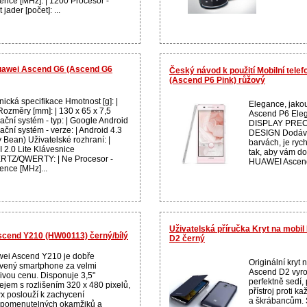
vence [MHz]: | 1200 Procesor -
 jader [počet]: ...
Huawei Ascend G6 (Ascend G6
Český návod k použití Mobilní tel
(Ascend P6 Pink) růžový
ická specifikace Hmotnost [g]: |
Elegance, jakou
Rozměry [mm]: | 130 x 65 x 7,5
Ascend P6 Eleg
ační systém - typ: | Google Android
DISPLAY PREC
ční systém - verze: | Android 4.3
DESIGN Dodává 
y Bean) Uživatelské rozhraní: |
barvách, je rych
 2.0 Lite Klávesnice
tak, aby vám do
TZ/QWERTY: | Ne Procesor -
HUAWEI Ascend 
ence [MHz]...
Uživatelská příručka Kryt na mobil
Ascend Y210 (HW00113) černý/bílý
D2 černý
ei Ascend Y210 je dobře
Originální kryt
vený smartphone za velmi
Ascend D2 vyro
nivou cenu. Disponuje 3,5"
perfektně sedí, 
lejem s rozlišením 320 x 480 pixelů,
přístroj proti 
x poslouží k zachycení
a škrábancům. 
pomenutelných okamžiků a