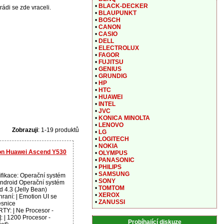
•
BLACK-DECKER
rádi se zde vraceli.
•
BLAUPUNKT
•
BOSCH
•
CANON
•
CASIO
•
DELL
•
ELECTROLUX
•
FAGOR
•
FUJITSU
•
GENIUS
•
GRUNDIG
•
HP
•
HTC
•
HUAWEI
•
INTEL
•
JVC
•
KONICA MINOLTA
•
LENOVO
Zobrazuji
: 1-19 produktů
•
LG
•
LOGITECH
•
NOKIA
efon Huawei Ascend Y530
•
OLYMPUS
•
PANASONIC
•
PHILIPS
•
SAMSUNG
ifikace: Operační systém
•
SONY
 Android Operační systém
•
TOMTOM
id 4.3 (Jelly Bean)
•
XEROX
hraní: | Emotion UI se
•
ZANUSSI
esnice
: | Ne Procesor -
: | 1200 Procesor -
Probíhající diskuze