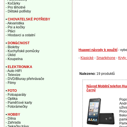
- Kočárky
- Pro těhotné
- Dětské potřeby
•
CHOVATELSKÉ POTŘEBY
- Akvaristika
- Psi a kočky
- Ptáci
- Hlodavci a ostatní
•
DOMàCNOST
- Biokrby
Huawei návody k použití
- vyb
- Kuchyňské pomůcky
- Úklid
-
Klasické
-
Smartphone
-
Kryty
- Koupelna
•
ELEKTRONIKA
- Auto HIFI
Nalezeno:
19 produktů
- Televize
- DVD/Bluray přehrávače
- Filmy
Návod Mobilní telefon 
černý
•
FOTO
- Fotoaparáty
- Optika
Popi
- Paměťové karty
Andr
- Fotorámečky
uživ
Proce
•
HOBBY
frek
- Dílna
pamě
- Zahrada
Pamě
- Sekačky trávy