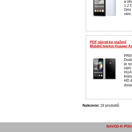
a oko
1.2 
GHz 
vám p
PDF návod ke stažení
Mobilní telefon Huawei 
PRE
Dodá
je ry
vám 
HUAW
krás
HD d
dosa
Nalezeno:
19 produktů
NAVOD-K-POUZ