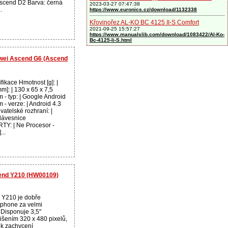
Ascend D2 Barva: černá
2023-03-27 07:47:38
.
https://www.euronics.cz/download/1132338
Křovinořez AL-KO BC 4125 II-S Comfort
2021-09-25 15:57:27
https://www.manualslib.com/download/1083422/Al-Ko-
Bc-4125-Ii-S.html
uawei Ascend G6 (Ascend
fikace Hmotnost [g]: |
]: | 130 x 65 x 7,5
 - typ: | Google Android
 - verze: | Android 4.3
vatelské rozhraní: |
lávesnice
: | Ne Procesor -
...
cend Y210 (HW00109)
 Y210 je dobře
phone za velmi
 Disponuje 3,5"
lišením 320 x 480 pixelů,
 k zachycení