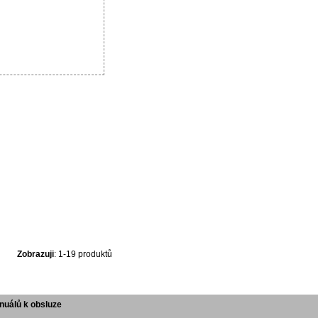
Zobrazuji
: 1-19 produktů
uálů k obsluze