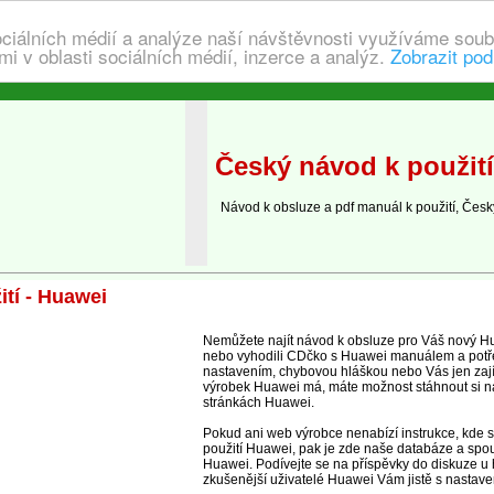
ociálních médií a analýze naší návštěvnosti využíváme soub
i v oblasti sociálních médií, inzerce a analýz.
Zobrazit pod
Český návod k použit
Návod k obsluze a pdf manuál k použití, Česk
tí - Huawei
Nemůžete najít návod k obsluze pro Váš nový Huaw
nebo vyhodili CDčko s Huawei manuálem a potře
nastavením, chybovou hláškou nebo Vás jen zaj
výrobek Huawei má, máte možnost stáhnout si n
stránkách Huawei.
Pokud ani web výrobce nenabízí instrukce, kde 
použití Huawei, pak je zde naše databáze a spo
Huawei. Podívejte se na příspěvky do diskuze u
zkušenější uživatelé Huawei Vám jistě s nastave