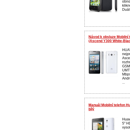
obno
klikn
Duál
Návod k obsluze Mobilní
(Ascend Y300 White-Blac
HUAW
nejp
Asce
rozh
GSM/
UMTS
Mbps
Andro
...
Manuál Mobilní telefon 
bílý
Huaw
5" HD
vyso