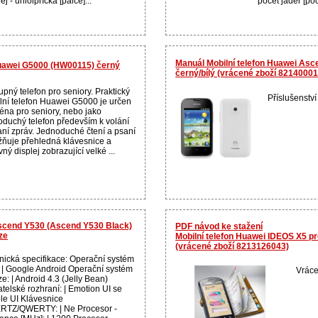
ej - uhlolpříčka [palce]...
počet jader [poče
Manuál Mobilní telefon Huawei As
Huawei G5000 (HW00115) černý
černý/bílý (vrácené zboží 8214000
pný telefon pro seniory. Praktický
Příslušenství
lní telefon Huawei G5000 je určen
éna pro seniory, nebo jako
oduchý telefon především k volání
aní zpráv. Jednoduché čtení a psaní
ňuje přehledná klávesnice a
ný displej zobrazující velké ...
Ascend Y530 (Ascend Y530 Black)
PDF návod ke stažení
ze
Mobilní telefon Huawei IDEOS X5 p
(vrácené zboží 8213126043)
nická specifikace: Operační systém
p: | Google Android Operační systém
Vráce
ze: | Android 4.3 (Jelly Bean)
telské rozhraní: | Emotion UI se
le UI Klávesnice
TZ/QWERTY: | Ne Procesor -