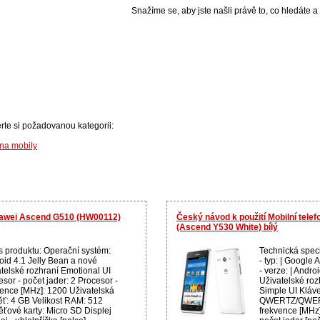
Snažíme se, aby jste našli právě to, co hledáte a 
erte si požadovanou kategorii:
 na mobily
Huawei Ascend G510 (HW00112)
Český návod k použití Mobilní tel
(Ascend Y530 White) bílý
s produktu: Operační systém:
Technická spec
oid 4.1 Jelly Bean a nové
- typ: | Google
atelské rozhraní Emotional UI
- verze: | Andro
sor - počet jader: 2 Procesor -
Uživatelské roz
vence [MHz]: 1200 Uživatelská
Simple UI Kláv
ť: 4 GB Velikost RAM: 512
QWERTZ/QWERTY
ťové karty: Micro SD Displej
frekvence [MHz]