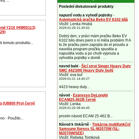
t]: ...
Poslední diskutované produkty
:
napustí vodu a vyhodí pojistky
-
Automatická pračka Beko EV 6102 bílá
Vložil: Lenka Hrubá
cend Y210 (HW00113)
2026-01-28 21:45:02
129)
Dobrý den, v práci mám pračku Beko EV
6102 bílo dnes jsem s ní měla problém !!! A
 k tomuto produktu...
to že pračku jsem zapojila do el proudu a
navolila program pračka spustila a
napustila vodu a po chvíli vypnula a
vyhodila pojistky v domě . ...
navod babi
-
Šicí stroj Singer Heavy Duty
SMC 4423/00 Heavy Duty šedý
Vložil: eva kuř
2026-01-21 14:40:27
4423 heavy duty...
návod
-
Espresso DeLonghi
ECAM25.462B černé
ro (U8800 Pro) černý
Vložil: Lenka
2026-01-20 09:44:45
prosím návod ECAM 25.462.B...
no - Použito...
Návod k tiskárně
-
Tiskárna multifunkční
Samsung Xpress SL-M2070W (SL-
M2070W/SEE)
Vložil: Rebeka Tomková