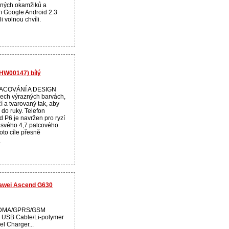
ných okamžiků a
m Google Android 2.3
i volnou chvíli.
(HW00147) bílý
ACOVÁNÍ A DESIGN
řech výrazných barvách,
nčí a tvarovaný tak, aby
do ruky. Telefon
P6 je navržen pro ryzí
 svého 4,7 palcového
oto cíle přesně
.
uawei Ascend G630
DMA/GPRS/GSM
: USB Cable/Li-polymer
el Charger...