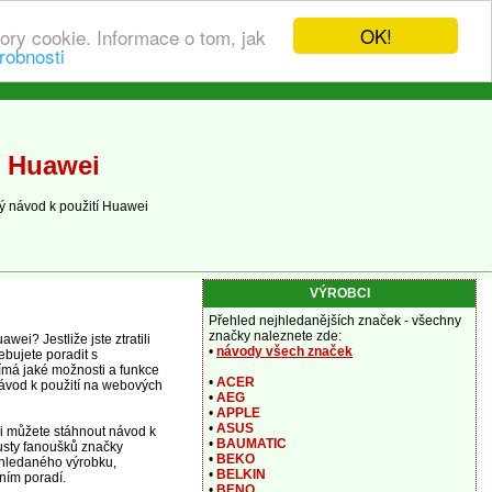
OK!
ory cookie. Informace o tom, jak
robnosti
í Huawei
ý návod k použití Huawei
VÝROBCI
Přehled nejhledanějších značek - všechny
značky naleznete zde:
ei? Jestliže jste ztratili
•
návody všech značek
bujete poradit s
ímá jaké možnosti a funkce
•
ACER
ávod k použití na webových
•
AEG
•
APPLE
•
ASUS
si můžete stáhnout návod k
•
BAUMATIC
usty fanoušků značky
•
BEKO
 hledaného výrobku,
•
BELKIN
ním poradí.
•
BENQ