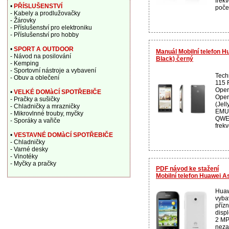
frek
•
PŘÍSLUŠENSTVÍ
počet
- Kabely a prodlužovačky
- Žárovky
- Příslušenství pro elektroniku
- Příslušenství pro hobby
•
SPORT A OUTDOOR
Manuál Mobilní telefon 
- Návod na posilování
Black) černý
- Kemping
- Sportovní nástroje a vybavení
Techn
- Obuv a oblečení
115 
Oper
•
VELKÉ DOMàCÍ SPOTŘEBIČE
Opera
- Pračky a sušičky
(Jell
- Chladničky a mrazničky
EMUI
- Mikrovlnné trouby, myčky
QWER
- Sporáky a vařiče
frekv
•
VESTAVNÉ DOMàCÍ SPOTŘEBIČE
- Chladničky
- Varné desky
- Vinotéky
- Myčky a pračky
PDF návod ke stažení
Mobilní telefon Huawei 
Huaw
vyba
příz
disp
2 MP
neza