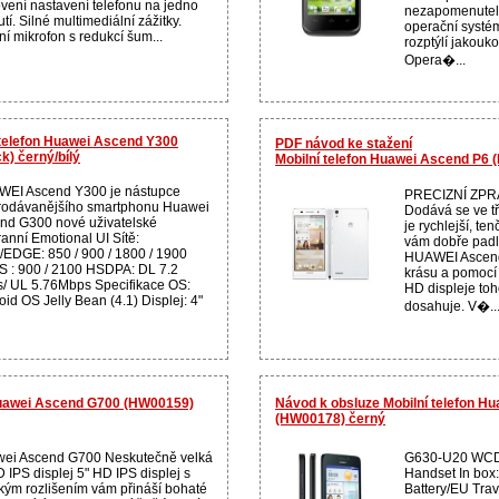
vení nastavení telefonu na jedno
nezapomenutel
utí. Silné multimediální zážitky.
operační systé
ní mikrofon s redukcí šum...
rozptýlí jakoukol
Opera�...
 telefon Huawei Ascend Y300
PDF návod ke stažení
k) černý/bílý
Mobilní telefon Huawei Ascend P6 
EI Ascend Y300 je nástupce
PRECIZNÍ ZPR
rodávanějšího smartphonu Huawei
Dodává se ve t
nd G300 nové uživatelské
je rychlejší, te
ranní Emotional UI Sítě:
vám dobře padl 
EDGE: 850 / 900 / 1800 / 1900
HUAWEI Ascend 
 : 900 / 2100 HSDPA: DL 7.2
krásu a pomocí
/ UL 5.76Mbps Specifikace OS:
HD displeje toh
id OS Jelly Bean (4.1) Displej: 4"
dosahuje. V�..
Huawei Ascend G700 (HW00159)
Návod k obsluze Mobilní telefon H
(HW00178) černý
ei Ascend G700 Neskutečně velká
G630-U20 WC
 IPS displej 5" HD IPS displej s
Handset In box
kým rozlišením vám přináší bohaté
Battery/EU Trav