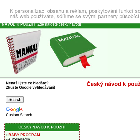
K personalizaci obsahu a reklam, poskytování funkcí s
náš web používáte, sdílíme se svými partnery působícím
NÁVOD K POUŽITÍ
| Zde najdete český návod!
Nenašli jste co hledáte?
Český návod k použi
Zkuste Google vyhledávání!
Custom Search
ČESKÝ NÁVOD K POUŽITÍ
•
BABY PROGRAM
- Autosedačky