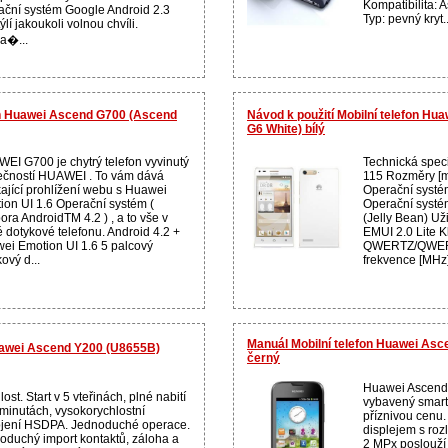
Kompatibilita: 
ační systém Google Android 2.3
Typ: pevný kryt..
ýlí jakoukoli volnou chvíli.
a�...
on Huawei Ascend G700 (Ascend
Návod k použití Mobilní telefon H
G6 White) bílý
EI G700 je chytrý telefon vyvinutý
Technická speci
ečností HUAWEI . To vám dává
115 Rozměry [mm
kající prohlížení webu s Huawei
Operační systém
ion UI 1.6 Operační systém (
Operační systém
ora AndroidTM 4.2 ) , a to vše v
(Jelly Bean) Uži
é dotykové telefonu. Android 4.2 +
EMUI 2.0 Lite K
ei Emotion UI 1.6 5 palcový
QWERTZ/QWERTY
ový d...
frekvence [MHz]
Manuál Mobilní telefon Huawei As
uawei Ascend Y200 (U8655B)
černý
Huawei Ascend
ost. Start v 5 vteřinách, plné nabití
vybavený smart
 minutách, vysokorychlostní
příznivou cenu.
ojení HSDPA. Jednoduché operace.
displejem s roz
oduchý import kontaktů, záloha a
2 MPx poslouží