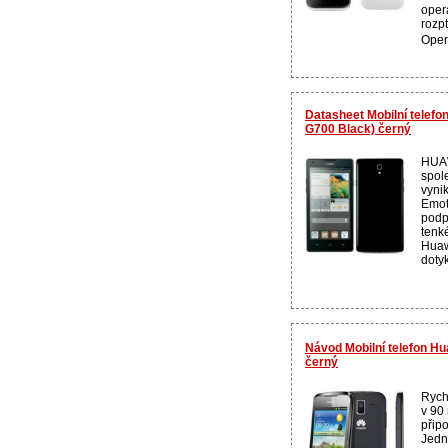
oper
rozpt
Oper
Datasheet Mobilní telef
G700 Black) černý
HUAW
spol
vyni
Emot
podp
tenk
Huaw
dotyk
Návod Mobilní telefon H
černý
Rychl
v 90
přip
Jedn