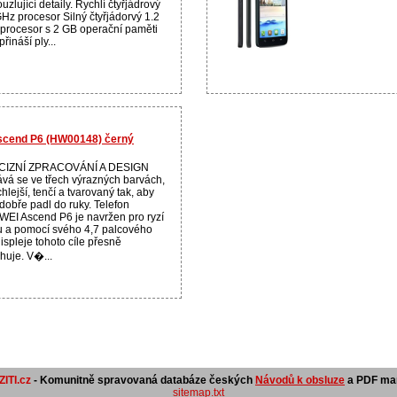
uzlující detaily. Rychlí čtyřjádrový
GHz procesor Silný čtyřjádorvý 1.2
procesor s 2 GB operační paměti
řináší ply...
Ascend P6 (HW00148) černý
CIZNÍ ZPRACOVÁNÍ A DESIGN
vá se ve třech výrazných barvách,
chlejší, tenčí a tvarovaný tak, aby
dobře padl do ruky. Telefon
EI Ascend P6 je navržen pro ryzí
u a pomocí svého 4,7 palcového
ispleje tohoto cíle přesně
huje. V�...
ITI.cz
- Komunitně spravovaná databáze českých
Návodů k obsluze
a PDF man
sitemap.txt