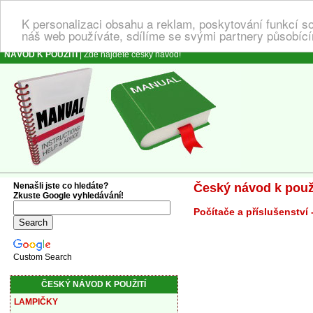
K personalizaci obsahu a reklam, poskytování funkcí s
náš web používáte, sdílíme se svými partnery působícím
NÁVOD K POUŽITÍ
| Zde najdete český návod!
Nenašli jste co hledáte?
Český návod k použi
Zkuste Google vyhledávání!
Počítače a příslušenství 
Custom Search
ČESKÝ NÁVOD K POUŽITÍ
LAMPIČKY