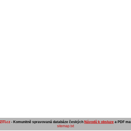
ITI.cz
- Komunitně spravovaná databáze českých
Návodů k obsluze
a PDF man
sitemap.txt