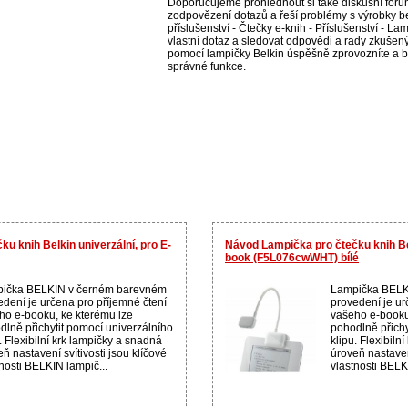
Doporučujeme prohlédnout si také diskusní fórum
zodpovězení dotazů a řeší problémy s výrobky be
příslušenství - Čtečky e-knih - Příslušenství - La
vlastní dotaz a sledovat odpovědi a rady zkušenýc
pomocí lampičky Belkin úspěšně zprovozníte a bu
správné funkce.
u knih Belkin univerzální, pro E-
Návod Lampička pro čtečku knih Bel
book (F5L076cwWHT) bílé
ička BELKIN v černém barevném
Lampička BELK
edení je určena pro příjemné čtení
provedení je ur
ho e-booku, ke kterému lze
vašeho e-booku
dlně přichytit pomocí univerzálního
pohodlně přichy
. Flexibilní krk lampičky a snadná
klipu. Flexibiln
ň nastavení svítivosti jsou klíčové
úroveň nastavení
nosti BELKIN lampič...
vlastnosti BELK