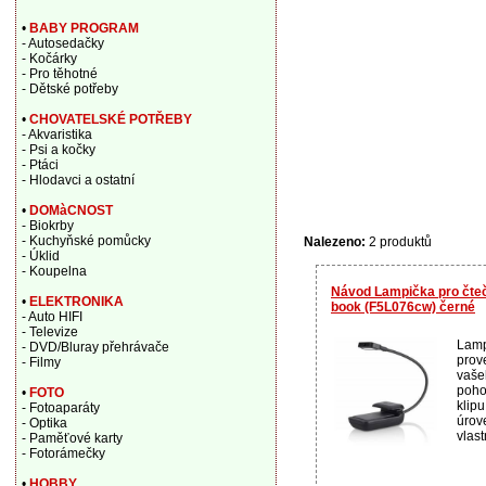
•
BABY PROGRAM
- Autosedačky
- Kočárky
- Pro těhotné
- Dětské potřeby
•
CHOVATELSKÉ POTŘEBY
- Akvaristika
- Psi a kočky
- Ptáci
- Hlodavci a ostatní
•
DOMàCNOST
- Biokrby
- Kuchyňské pomůcky
Nalezeno:
2 produktů
- Úklid
- Koupelna
Návod Lampička pro čtečk
•
ELEKTRONIKA
book (F5L076cw) černé
- Auto HIFI
- Televize
Lamp
- DVD/Bluray přehrávače
prov
- Filmy
vaše
poho
•
FOTO
klipu
- Fotoaparáty
úrove
- Optika
vlast
- Paměťové karty
- Fotorámečky
•
HOBBY