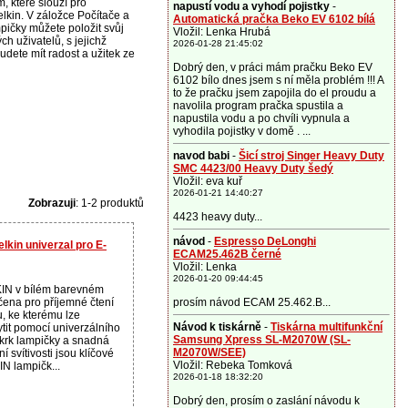
, které slouží pro
napustí vodu a vyhodí pojistky
-
lkin. V záložce Počítače a
Automatická pračka Beko EV 6102 bílá
mpičky můžete položit svůj
Vložil: Lenka Hrubá
h uživatelů, s jejichž
2026-01-28 21:45:02
dete mít radost a užitek ze
Dobrý den, v práci mám pračku Beko EV
6102 bílo dnes jsem s ní měla problém !!! A
to že pračku jsem zapojila do el proudu a
navolila program pračka spustila a
napustila vodu a po chvíli vypnula a
vyhodila pojistky v domě . ...
navod babi
-
Šicí stroj Singer Heavy Duty
SMC 4423/00 Heavy Duty šedý
Vložil: eva kuř
2026-01-21 14:40:27
Zobrazuji
: 1-2 produktů
4423 heavy duty...
návod
-
Espresso DeLonghi
kin univerzal pro E-
ECAM25.462B černé
Vložil: Lenka
2026-01-20 09:44:45
IN v bílém barevném
čena pro příjemné čtení
prosím návod ECAM 25.462.B...
, ke kterému lze
Návod k tiskárně
-
Tiskárna multifunkční
tit pomocí univerzálního
Samsung Xpress SL-M2070W (SL-
í krk lampičky a snadná
M2070W/SEE)
 svítivosti jsou klíčové
Vložil: Rebeka Tomková
IN lampičk...
2026-01-18 18:32:20
Dobrý den, prosím o zaslání návodu k