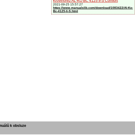
Křovinořez AL-KO BC 4125 II-S Comfort
2021-09-25 15:57:27
https://www.manualslib.com/download/1083422/Al-Ko-
Bc-4125-Ii-S.html
uálů k obsluze