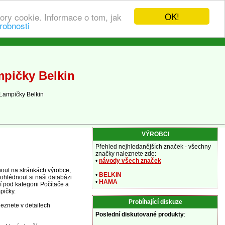
OK!
ory cookie. Informace o tom, jak
robnosti
mpičky Belkin
Lampičky Belkin
VÝROBCI
Přehled nejhledanějších značek - všechny
značky naleznete zde:
•
návody všech značek
out na stránkách výrobce,
•
BELKIN
ohlédnout si naši databázi
•
HAMA
 pod kategorii Počítače a
pičky.
Probíhající diskuze
leznete v detailech
Poslední diskutované produkty
: