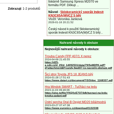
tiskárně Samsung Xpress M2070 ve
formátu PDF. Děkuji ...
Zobrazuji
: 1-2 produktů
Návod
-
Sklokeramický sporák Indesit
KN3C65A(W)/CZ S bílý
Vložil: Veronika Janková
2026-01-16 20:21:52
Český návod k použití Sklokeramický
sporák Indesit KN3C65A(W)/CZ S bílý...
Nahrané návody k obsluze
Nejnovější nahrané návody k obsluze
:
Trouba Candy FPP 407/1 X nerez
2024-04-09 21:45:55
https://d25-
a.sdn.cz/d_25/d_14092531/data/79/5pW2PK.pdf?
d=attachment&f=candy-fpp407-1x-navod-k-obsluze.pdf
Šicí stroj Toyota JFS 18 JEANS bílý
2024-01-28 17:51:43
https://www.datart.cz/document/7/3/3/doc_1168337.pdf
Hra Mindok SMART - Tučňáci na ledu
2023-11-03 09:46:06
https://uloz.to/file/YKQXxE7O74dk/tucnaci-na-ledu-
knizka-zadani-pdf
Ústní sprcha Oral-B Oxyjet MD20 bílá/modrá
2023-03-27 07:47:38
https://www.euronics.cz/download/1132338