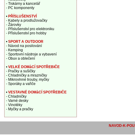
- Tiskárny a kancelář
- PC komponenty
•
PŘÍSLUŠENSTVÍ
- Kabely a prodlužovačky
- Žárovky
- Příslušenství pro elektroniku
- Příslušenství pro hobby
•
SPORT A OUTDOOR
- Návod na posilování
- Kemping
- Sportovní nástroje a vybavení
- Obuv a oblečení
•
VELKÉ DOMàCÍ SPOTŘEBIČE
- Pračky a sušičky
- Chladničky a mrazničky
- Mikrovlnné trouby, myčky
- Sporáky a vařiče
•
VESTAVNÉ DOMàCÍ SPOTŘEBIČE
- Chladničky
- Varné desky
- Vinotéky
- Myčky a pračky
NAVOD-K-POUZ