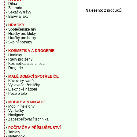
- Dílna
- Zahrada
Nalezeno:
2 produktů
- Sekačky trávy
- Barvy a laky
•
HRAČKY
- Společenské hry
- Hračky pro kluky
- Hračky pro holky
- Školní potřeby
•
KOSMETIKA A DROGERIE
- Hodinky
- Rady pro ženy
- Kosmetika a celulitida
- Drogerie
•
MALÉ DOMàCÍ SPOTŘEBIČE
- Kávovary, vařiče
- Vysavače, žehličky
- Elektrické nádobí
- Péče o tělo
•
MOBILY A NAVIGACE
- Mobilní telefony
- Vysílačky
- Navigace
- Zabezpečovací technika
•
POČÍTAČE A PŘÍSLUŠENSTVÍ
- Tablety
- Notebooky