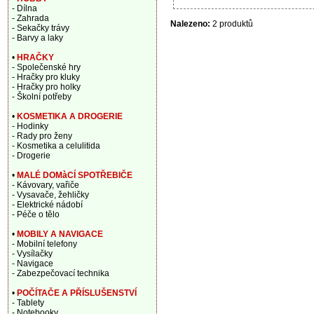
- Dílna
- Zahrada
Nalezeno:
2 produktů
- Sekačky trávy
- Barvy a laky
•
HRAČKY
- Společenské hry
- Hračky pro kluky
- Hračky pro holky
- Školní potřeby
•
KOSMETIKA A DROGERIE
- Hodinky
- Rady pro ženy
- Kosmetika a celulitida
- Drogerie
•
MALÉ DOMàCÍ SPOTŘEBIČE
- Kávovary, vařiče
- Vysavače, žehličky
- Elektrické nádobí
- Péče o tělo
•
MOBILY A NAVIGACE
- Mobilní telefony
- Vysílačky
- Navigace
- Zabezpečovací technika
•
POČÍTAČE A PŘÍSLUŠENSTVÍ
- Tablety
- Notebooky