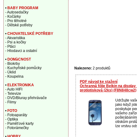
•
BABY PROGRAM
- Autosedačky
- Kočárky
- Pro těhotné
- Dětské potřeby
•
CHOVATELSKÉ POTŘEBY
- Akvaristika
- Psi a kočky
- Ptáci
- Hlodavci a ostatní
•
DOMàCNOST
- Biokrby
- Kuchyňské pomůcky
Nalezeno:
2 produktů
- Úklid
- Koupelna
PDF návod ke stažení
•
ELEKTRONIKA
Ochranná fólie Belkin na display 
- Auto HIFI
protiotisková (2ks) (F8N848cw2)
- Televize
- DVD/Bluray přehrávače
Udržujte vaše
- Filmy
jako když jste
poskytuje per
•
FOTO
vašeho zaříze
- Fotoaparáty
poškrábáním
- Optika
otiskům prstů
- Paměťové karty
lze vrstvu ods
- Fotorámečky
•
HOBBY