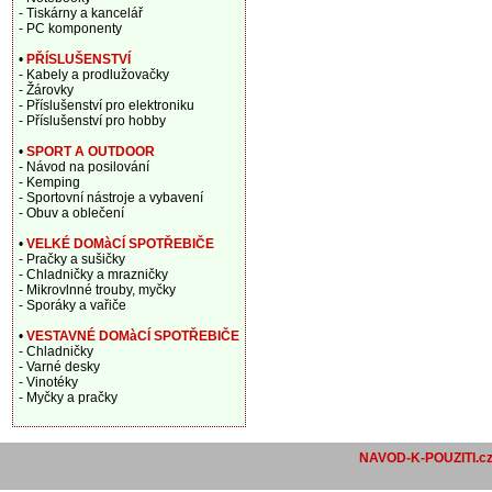
- Tiskárny a kancelář
- PC komponenty
•
PŘÍSLUŠENSTVÍ
- Kabely a prodlužovačky
- Žárovky
- Příslušenství pro elektroniku
- Příslušenství pro hobby
•
SPORT A OUTDOOR
- Návod na posilování
- Kemping
- Sportovní nástroje a vybavení
- Obuv a oblečení
•
VELKÉ DOMàCÍ SPOTŘEBIČE
- Pračky a sušičky
- Chladničky a mrazničky
- Mikrovlnné trouby, myčky
- Sporáky a vařiče
•
VESTAVNÉ DOMàCÍ SPOTŘEBIČE
- Chladničky
- Varné desky
- Vinotéky
- Myčky a pračky
NAVOD-K-POUZITI.c