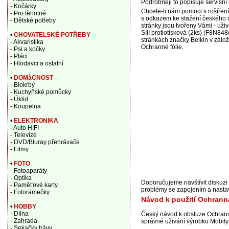
Podrobněji to popisuje servisní 
- Kočárky
Chcete-li nám pomoci s rošířen
- Pro těhotné
s odkazem ke stažení českého n
- Dětské potřeby
stránky jsou tvořeny Vámi - uži
SIII protiotisková (2ks) (F8N84
•
CHOVATELSKÉ POTŘEBY
stránkách značky Belkin v zálož
- Akvaristika
Ochranné fólie.
- Psi a kočky
- Ptáci
- Hlodavci a ostatní
•
DOMàCNOST
- Biokrby
- Kuchyňské pomůcky
- Úklid
- Koupelna
•
ELEKTRONIKA
- Auto HIFI
- Televize
- DVD/Bluray přehrávače
- Filmy
•
FOTO
- Fotoaparáty
- Optika
Doporučujeme navštívit diskuzi 
- Paměťové karty
problémy se zapojením a nastav
- Fotorámečky
Návod k použití Ochranná
•
HOBBY
- Dílna
Český návod k obsluze Ochranná
- Zahrada
správné užívání výrobku Mobily 
- Sekačky trávy