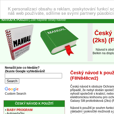
K personalizaci obsahu a reklam, poskytování funkcí s
náš web používáte, sdílíme se svými partnery působícím
NÁVOD K POUŽITÍ
| Zde najdete český návod!
Český n
(2ks) 
Návod k obsluze
Belkin na displa
Nenašli jste co hledáte?
Zkuste Google vyhledávání!
Český návod k použit
(F8N848cw2)
Český návod k obsluze Ochranná 
případě, že nebyl dodán společn
vyhodí společně s krabicí, nebo
Custom Search
elektronickou knihovnu pro ochr
Galaxy SIII protiotisková (2ks
ČESKÝ NÁVOD K POUŽITÍ
Návod k použití je souhrn funkc
•
BABY PROGRAM
základní i pokročilé možnosti a
- Autosedačky