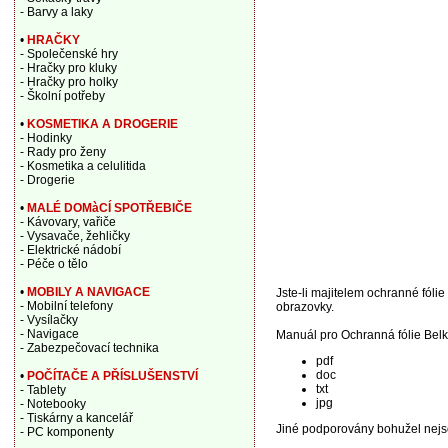
- Barvy a laky
•
HRAČKY
- Společenské hry
- Hračky pro kluky
- Hračky pro holky
- Školní potřeby
•
KOSMETIKA A DROGERIE
- Hodinky
- Rady pro ženy
- Kosmetika a celulitida
- Drogerie
•
MALÉ DOMàCÍ SPOTŘEBIČE
- Kávovary, vařiče
- Vysavače, žehličky
- Elektrické nádobí
- Péče o tělo
•
MOBILY A NAVIGACE
Jste-li majitelem ochranné fólie
- Mobilní telefony
obrazovky.
- Vysílačky
- Navigace
Manuál pro Ochranná fólie Belki
- Zabezpečovací technika
pdf
doc
•
POČÍTAČE A PŘÍSLUŠENSTVÍ
txt
- Tablety
jpg
- Notebooky
- Tiskárny a kancelář
Jiné podporovány bohužel nejs
- PC komponenty