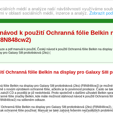
ociálních médií a analýze naší návštěvnosti využíváme soub
i v oblasti sociálních médií, inzerce a analýz.
Zobrazit pod
ávod k použití Ochranná fólie Belkin n
(F8N848cw2)
 a pdf manuál k použití, Český návod k použití Ochranná fólie Belkin na display 
y pro Galaxy SIII protiotisková (2ks) (
í Ochranná fólie Belkin na display pro Galaxy SIII p
fólie Belkin na display pro Galaxy SIII protiotisková (2ks) (F8N848cw2) je možné 
ě s novým výrobkem ochranné fólie, ačkoliv je to povinnost prodejce. Často se tak
 založí CD a později je již nedohledá. Proto společně s dalšími uživateli Belkin s
anné fólie značky Belkin, kde máte možnost stáhnout návod k použití Ochranná fóli
) (F8N848cw2) na sdíleném odkaze.
í Ochranná fólie Belkin na display pro Galaxy SIII protiotisková (2ks) (F8N848cw2
 jak ochranné fólie používat. Manuál se také zabývá řešením nejčastějších problémů