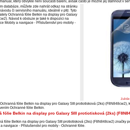
manuál, který obvykle není součástí balení, avšak často je možné jej stáhnout v ser
ím databáze, můžete zde nahrát odkaz na stránku
ávodu či servisního manuálu, ideálně v pfd. Tyto
vately Ochranná fólie Belkin na display pro Galaxy
8cw2). Návod k obsluze je také k dispozici na
ce Mobily a navigace - Příslušenství pro mobily -
Zvětši
Ochranná fólie Belkin na display pro Galaxy SIII protiotisková (2ks) (F8N848cw2), 
ením Ochranné fólie Belkin.
 fólie Belkin na display pro Galaxy SIII protiotisková (2ks) (F8N
 fólie Belkin na display pro Galaxy SIII protiotisková (2ks) (F8N848cw2) značky 
a navigace - Příslušenství pro mobily - Ochranné fólie.