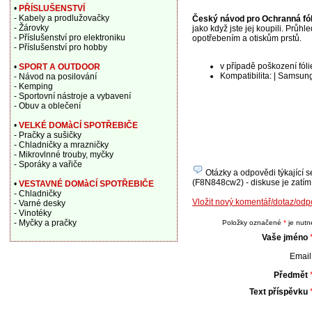
•
PŘÍSLUŠENSTVÍ
- Kabely a prodlužovačky
Český návod pro Ochranná fóli
- Žárovky
jako když jste jej koupili. Prů
- Příslušenství pro elektroniku
opotřebením a otiskům prstů.
- Příslušenství pro hobby
v případě poškození fólie
•
SPORT A OUTDOOR
Kompatibilita: | Samsung
- Návod na posilování
- Kemping
- Sportovní nástroje a vybavení
- Obuv a oblečení
•
VELKÉ DOMàCÍ SPOTŘEBIČE
- Pračky a sušičky
- Chladničky a mrazničky
- Mikrovlnné trouby, myčky
- Sporáky a vařiče
Otázky a odpovědi týkající se
(F8N848cw2) - diskuse je zatím 
•
VESTAVNÉ DOMàCÍ SPOTŘEBIČE
- Chladničky
Vložit nový komentář/dotaz/odpo
- Varné desky
- Vinotéky
- Myčky a pračky
Položky označené
*
je nutné
Vaše jméno
Email 
Předmět
Text příspěvku