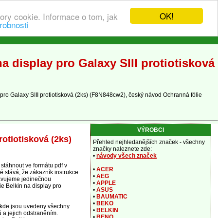
OK!
ory cookie. Informace o tom, jak
robnosti
a display pro Galaxy SIII protiotisková
pro Galaxy SIII protiotisková (2ks) (F8N848cw2), český návod Ochranná fólie
VÝROBCI
rotiotisková (2ks)
Přehled nejhledanějších značek - všechny
značky naleznete zde:
•
návody všech značek
stáhnout ve formátu pdf v
•
ACER
é stává, že zákazník instrukce
•
AEG
pravujeme jedinečnou
•
APPLE
e Belkin na display pro
•
ASUS
•
BAUMATIC
•
BEKO
), kde jsou uvedeny všechny
•
BELKIN
 a jejich odstraněním.
•
BENQ