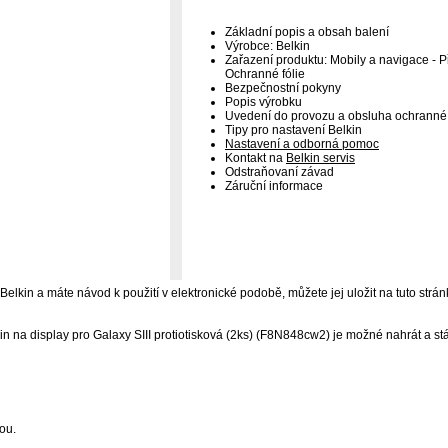
Základní popis a obsah balení
Výrobce: Belkin
Zařazení produktu: Mobily a navigace - Př
Ochranné fólie
Bezpečnostní pokyny
Popis výrobku
Uvedení do provozu a obsluha ochranné 
Tipy pro nastavení Belkin
Nastavení a odborná pomoc
Kontakt na
Belkin servis
Odstraňovaní závad
Záruční informace
 Belkin a máte návod k použití v elektronické podobě, můžete jej uložit na tuto strán
n na display pro Galaxy SIII protiotisková (2ks) (F8N848cw2) je možné nahrát a st
ou.