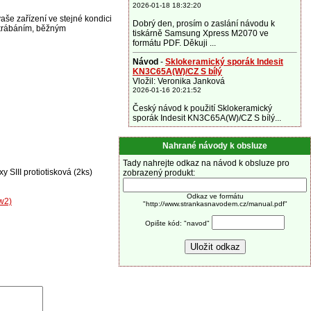
2026-01-18 18:32:20
vaše zařízení ve stejné kondici
Dobrý den, prosím o zaslání návodu k
oškrábáním, běžným
tiskárně Samsung Xpress M2070 ve
formátu PDF. Děkuji ...
Návod
-
Sklokeramický sporák Indesit
KN3C65A(W)/CZ S bílý
Vložil: Veronika Janková
2026-01-16 20:21:52
Český návod k použití Sklokeramický
sporák Indesit KN3C65A(W)/CZ S bílý...
Nahrané návody k obsluze
Tady nahrejte odkaz na návod k obsluze pro
 SIII protiotisková (2ks)
zobrazený produkt:
Odkaz ve formátu
cw2)
"http://www.strankasnavodem.cz/manual.pdf"
Opište kód: "navod"