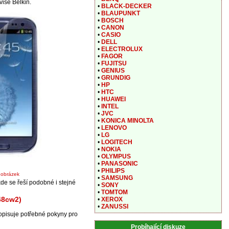
vise Belkin.
•
BLACK-DECKER
•
BLAUPUNKT
•
BOSCH
•
CANON
•
CASIO
•
DELL
•
ELECTROLUX
•
FAGOR
•
FUJITSU
•
GENIUS
•
GRUNDIG
•
HP
•
HTC
•
HUAWEI
•
INTEL
•
JVC
•
KONICA MINOLTA
•
LENOVO
•
LG
•
LOGITECH
•
NOKIA
•
OLYMPUS
•
PANASONIC
•
PHILIPS
t obrázek
•
SAMSUNG
kde se řeší podobné i stejné
•
SONY
•
TOMTOM
848cw2)
•
XEROX
•
ZANUSSI
popisuje potřebné pokyny pro
Probíhající diskuze