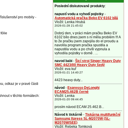
Poslední diskutované produkty
:
napustí vodu a vyhodí pojistky
-
íslušenství pro mobily -
Automatická pračka Beko EV 6102 bílá
Vložil: Lenka Hrubá
2026-01-28 21:45:02
fólie
Dobrý den, v práci mám pračku Beko EV
6102 bílo dnes jsem s ní měla problém !!! A
to že pračku jsem zapojila do el proudu a
navolila program pračka spustila a
napustila vodu a po chvíli vypnula a
vyhodila pojistky v domě . ...
navod babi
-
Šicí stroj Singer Heavy Duty
SMC 4423/00 Heavy Duty šedý
Vložil: eva kuř
2026-01-21 14:40:27
4423 heavy duty...
ku, odkaz je v pravé části
návod
-
Espresso DeLonghi
ECAM25.462B černé
áhnout v těchto formátech:
Vložil: Lenka
2026-01-20 09:44:45
prosím návod ECAM 25.462.B...
Návod k tiskárně
-
Tiskárna multifunkční
Samsung Xpress SL-M2070W (SL-
M2070W/SEE)
Vložil: Rebeka Tomková