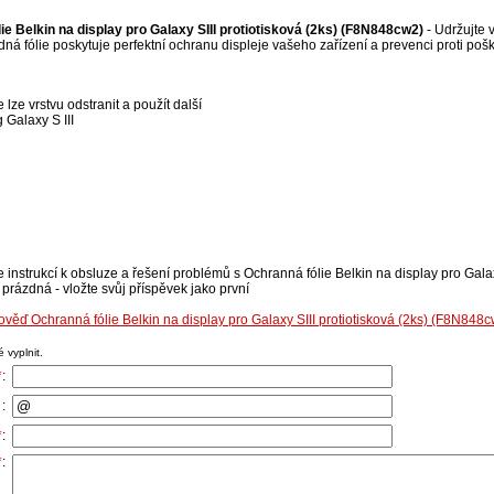
e Belkin na display pro Galaxy SIII protiotisková (2ks) (F8N848cw2)
- Udržujte 
hledná fólie poskytuje perfektní ochranu displeje vašeho zařízení a prevenci proti p
 lze vrstvu odstranit a použít další
 Galaxy S III
 instrukcí k obsluze a řešení problémů s Ochranná fólie Belkin na display pro Galaxy
prázdná - vložte svůj příspěvek jako první
věď Ochranná fólie Belkin na display pro Galaxy SIII protiotisková (2ks) (F8N848
 vyplnit.
*
:
:
*
:
*
: