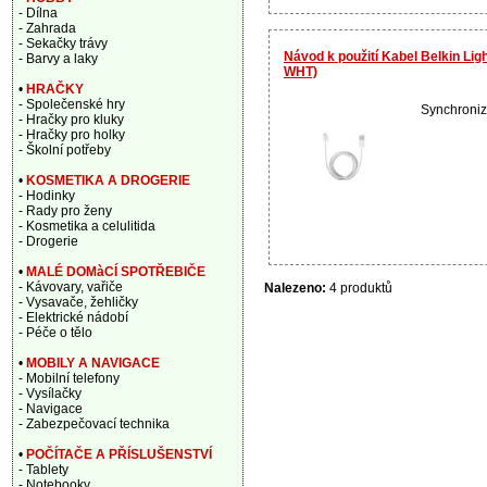
- Dílna
- Zahrada
- Sekačky trávy
Návod k použití Kabel Belkin Li
- Barvy a laky
WHT)
•
HRAČKY
- Společenské hry
Synchroniza
- Hračky pro kluky
- Hračky pro holky
- Školní potřeby
•
KOSMETIKA A DROGERIE
- Hodinky
- Rady pro ženy
- Kosmetika a celulitida
- Drogerie
•
MALÉ DOMàCÍ SPOTŘEBIČE
- Kávovary, vařiče
Nalezeno:
4 produktů
- Vysavače, žehličky
- Elektrické nádobí
- Péče o tělo
•
MOBILY A NAVIGACE
- Mobilní telefony
- Vysílačky
- Navigace
- Zabezpečovací technika
•
POČÍTAČE A PŘÍSLUŠENSTVÍ
- Tablety
- Notebooky