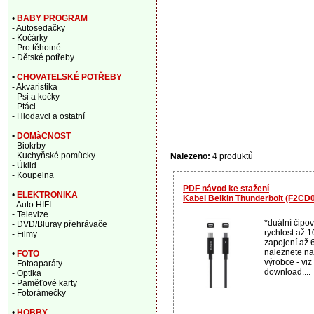
•
BABY PROGRAM
- Autosedačky
- Kočárky
- Pro těhotné
- Dětské potřeby
•
CHOVATELSKÉ POTŘEBY
- Akvaristika
- Psi a kočky
- Ptáci
- Hlodavci a ostatní
•
DOMàCNOST
- Biokrby
- Kuchyňské pomůcky
Nalezeno:
4 produktů
- Úklid
- Koupelna
PDF návod ke stažení
•
ELEKTRONIKA
Kabel Belkin Thunderbolt (F2C
- Auto HIFI
- Televize
*duální čipo
- DVD/Bluray přehrávače
rychlost až 
- Filmy
zapojení až 6
naleznete n
•
FOTO
výrobce - viz
- Fotoaparáty
download....
- Optika
- Paměťové karty
- Fotorámečky
•
HOBBY