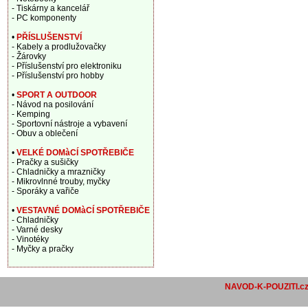
- Tiskárny a kancelář
- PC komponenty
•
PŘÍSLUŠENSTVÍ
- Kabely a prodlužovačky
- Žárovky
- Příslušenství pro elektroniku
- Příslušenství pro hobby
•
SPORT A OUTDOOR
- Návod na posilování
- Kemping
- Sportovní nástroje a vybavení
- Obuv a oblečení
•
VELKÉ DOMàCÍ SPOTŘEBIČE
- Pračky a sušičky
- Chladničky a mrazničky
- Mikrovlnné trouby, myčky
- Sporáky a vařiče
•
VESTAVNÉ DOMàCÍ SPOTŘEBIČE
- Chladničky
- Varné desky
- Vinotéky
- Myčky a pračky
NAVOD-K-POUZITI.c