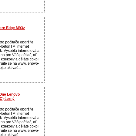
ntre Edge M93z
to počítače obdržíte
NortonTM Internet
ok. Vyspělá internetová a
ana pro Váš počítač, ať
 kdekoliv a děláte cokoli
trujte se na www.lenovo-
jte aktivač...
n One Lenovo
C) černý
to počítače obdržíte
NortonTM Internet
ok. Vyspělá internetová a
ana pro Váš počítač, ať
 kdekoliv a děláte cokoli
trujte se na www.lenovo-
jte aktivač...