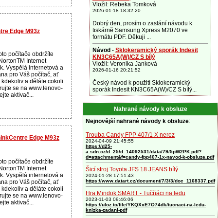
Vložil: Rebeka Tomková
2026-01-18 18:32:20
Dobrý den, prosím o zaslání návodu k
tiskárně Samsung Xpress M2070 ve
ntre Edge M93z
formátu PDF. Děkuji ...
Návod
-
Sklokeramický sporák Indesit
to počítače obdržíte
KN3C65A(W)/CZ S bílý
NortonTM Internet
Vložil: Veronika Janková
ok. Vyspělá internetová a
2026-01-16 20:21:52
ana pro Váš počítač, ať
 kdekoliv a děláte cokoli
Český návod k použití Sklokeramický
trujte se na www.lenovo-
sporák Indesit KN3C65A(W)/CZ S bílý...
jte aktivač...
Nahrané návody k obsluze
Nejnovější nahrané návody k obsluze
:
Trouba Candy FPP 407/1 X nerez
ThinkCentre Edge M93z
2024-04-09 21:45:55
https://d25-
a.sdn.cz/d_25/d_14092531/data/79/5pW2PK.pdf?
d=attachment&f=candy-fpp407-1x-navod-k-obsluze.pdf
to počítače obdržíte
NortonTM Internet
Šicí stroj Toyota JFS 18 JEANS bílý
ok. Vyspělá internetová a
2024-01-28 17:51:43
https://www.datart.cz/document/7/3/3/doc_1168337.pdf
ana pro Váš počítač, ať
 kdekoliv a děláte cokoli
Hra Mindok SMART - Tučňáci na ledu
trujte se na www.lenovo-
2023-11-03 09:46:06
jte aktivač...
https://uloz.to/file/YKQXxE7O74dk/tucnaci-na-ledu-
knizka-zadani-pdf