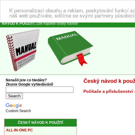
K personalizaci obsahu a reklam, poskytování funkcí s
náš web používáte, sdílíme se svými partnery působícím
NÁVOD K POUŽITÍ
| Zde najdete český návod!
Nenašli jste co hledáte?
Český návod k použi
Zkuste Google vyhledávání!
Počítače a příslušenství 
Custom Search
ČESKÝ NÁVOD K POUŽITÍ
ALL-IN-ONE PC