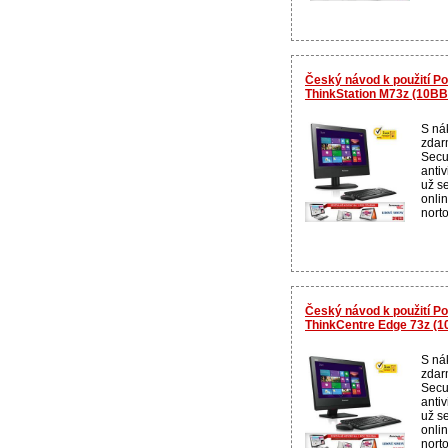
Český návod k použití Po
ThinkStation M73z (10B
S ná
zdar
Secur
anti
už se
onli
norto
Český návod k použití Po
ThinkCentre Edge 73z (
S ná
zdar
Secur
anti
už se
onli
norto