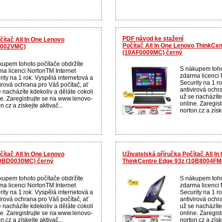
PDF návod ke stažení
čítač All In One Lenovo
Počítač All In One Lenovo ThinkCe
B002VMC)
(10AF0009MC) černý
kupem tohoto počítače obdržíte
S nákupem toho
ma licenci NortonTM Internet
zdarma licenci 
ity na 1 rok. Vyspělá internetová a
Security na 1 r
virová ochrana pro Váš počítač, ať
antivirová ochr
 nacházíte kdekoliv a děláte cokoli
už se nacházíte
ne. Zaregistrujte se na www.lenovo-
online. Zaregis
n.cz a získejte aktivač...
norton.cz a získe
čítač All In One Lenovo
Uživatelská příručka Počítač All I
10BD0030MC) černý
ThinkCentre Edge 93z (10B8004FM
kupem tohoto počítače obdržíte
S nákupem toho
ma licenci NortonTM Internet
zdarma licenci 
ity na 1 rok. Vyspělá internetová a
Security na 1 r
virová ochrana pro Váš počítač, ať
antivirová ochr
 nacházíte kdekoliv a děláte cokoli
už se nacházíte
ne. Zaregistrujte se na www.lenovo-
online. Zaregis
n.cz a získejte aktivač...
norton.cz a získe