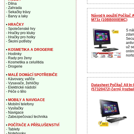
- Dílna
- Zahrada
- Sekačky trávy
Návod k použití Počítač 
- Barvy a laky
M73z (10BB000EMC)
•
HRAČKY
- Společenské hry
S ná
- Hračky pro kluky
zdar
- Hračky pro holky
Secur
- Školní potřeby
anti
už se
•
KOSMETIKA A DROGERIE
onli
- Hodinky
norto
- Rady pro ženy
- Kosmetika a celulitida
- Drogerie
•
MALÉ DOMàCÍ SPOTŘEBIČE
- Kávovary, vařiče
- Vysavače, žehličky
Datasheet Počítač All I
- Elektrické nádobí
(57320472) černý (rozba
- Péče o tělo
•
MOBILY A NAVIGACE
- Mobilní telefony
- Vysílačky
- Navigace
- Zabezpečovací technika
•
POČÍTAČE A PŘÍSLUŠENSTVÍ
- Tablety
- Notebooky