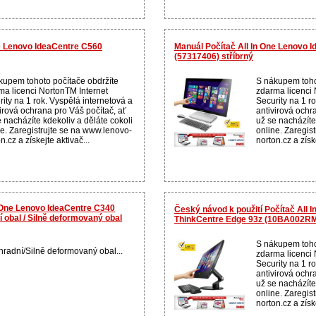
ne Lenovo IdeaCentre C560
Manuál Počítač All In One Lenovo 
(57317406) stříbrný
kupem tohoto počítače obdržíte
S nákupem toho
ma licenci NortonTM Internet
zdarma licenci 
ity na 1 rok. Vyspělá internetová a
Security na 1 r
virová ochrana pro Váš počítač, ať
antivirová ochr
 nacházíte kdekoliv a děláte cokoli
už se nacházíte
ne. Zaregistrujte se na www.lenovo-
online. Zaregis
n.cz a získejte aktivač...
norton.cz a získe
n One Lenovo IdeaCentre C340
Český návod k použití Počítač All 
í obal / Silně deformovaný obal
ThinkCentre Edge 93z (10BA002R
S nákupem toho
radní/Silně deformovaný obal...
zdarma licenci 
Security na 1 r
antivirová ochr
už se nacházíte
online. Zaregis
norton.cz a získe