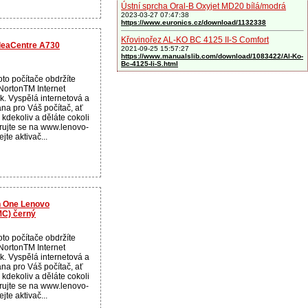
Ústní sprcha Oral-B Oxyjet MD20 bílá/modrá
2023-03-27 07:47:38
https://www.euronics.cz/download/1132338
Křovinořez AL-KO BC 4125 II-S Comfort
IdeaCentre A730
2021-09-25 15:57:27
https://www.manualslib.com/download/1083422/Al-Ko-
Bc-4125-Ii-S.html
to počítače obdržíte
NortonTM Internet
ok. Vyspělá internetová a
ana pro Váš počítač, ať
 kdekoliv a děláte cokoli
trujte se na www.lenovo-
jte aktivač...
In One Lenovo
MC) černý
to počítače obdržíte
NortonTM Internet
ok. Vyspělá internetová a
ana pro Váš počítač, ať
 kdekoliv a děláte cokoli
trujte se na www.lenovo-
jte aktivač...