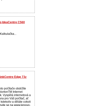
vo IdeaCentre C560
Kalkulačka...
hinkCentre Edge 73z
to počítače obdržíte
NortonTM Internet
ok. Vyspělá internetová a
ana pro Váš počítač, ať
 kdekoliv a děláte cokoli
trujte se na www.lenovo-