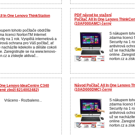
PDF návod ke stažení
All In One Lenovo ThinkStation
Počítač All In One Lenovo ThinkCe
(10AF000AMC) černý
kupem tohoto počítače obdržíte
S nákupem toho
ma licenci NortonTM Internet
zdarma licenci 
ity na 1 rok. Vyspělá internetová a
Security na 1 r
virová ochrana pro Váš počítač, ať
antivirová ochr
 nacházíte kdekoliv a děláte cokoli
už se nacházíte
ne. Zaregistrujte se na www.lenovo-
online. Zaregis
n.cz a získejte aktivač...
norton.cz a získe
Návod Počítač All In One Lenovo 
n One Lenovo IdeaCentre C340
(10AD000DMC) černý
lené zboží 8214002482)
S nákupem toho
Vráceno - Rozbaleno...
zdarma licenci 
Security na 1 r
antivirová ochr
už se nacházíte
online. Zaregis
norton.cz a získe