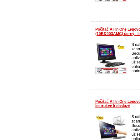
Počítač All In One Lenov
(10BD003AMC) černý - In
S ná
zdar
Secur
anti
už se
onli
norto
Počítač All In One Lenov
Instrukce k obsluze
S ná
zdar
Secur
anti
už se
onli