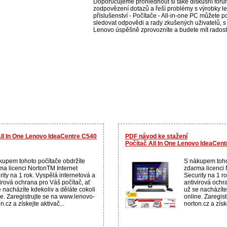
Doporučujeme prohlédnout si také diskusní fórum
zodpovězení dotazů a řeší problémy s výrobky le
příslušenství - Počítače - All-in-one PC můžete po
sledovat odpovědi a rady zkušených uživatelů, s 
Lenovo úspěšně zprovozníte a budete mít radost 
All In One Lenovo IdeaCentre C540
PDF návod ke stažení
Počítač All In One Lenovo IdeaCen
kupem tohoto počítače obdržíte
S nákupem toho
ma licenci NortonTM Internet
zdarma licenci 
ity na 1 rok. Vyspělá internetová a
Security na 1 r
virová ochrana pro Váš počítač, ať
antivirová ochr
 nacházíte kdekoliv a děláte cokoli
už se nacházíte
ne. Zaregistrujte se na www.lenovo-
online. Zaregis
n.cz a získejte aktivač...
norton.cz a získe