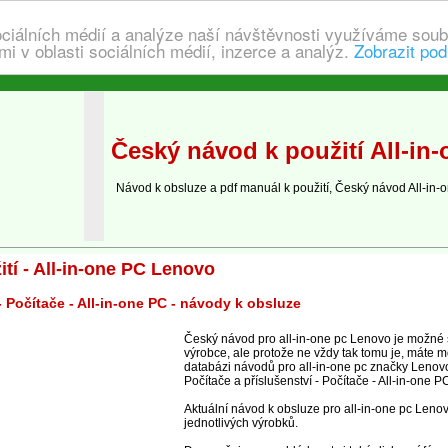
ociálních médií a analýze naší návštěvnosti využíváme soub
i v oblasti sociálních médií, inzerce a analýz.
Zobrazit pod
Český návod k použití All-in
Návod k obsluze a pdf manuál k použití, Český návod All-in
tí - All-in-one PC Lenovo
- Počítače - All-in-one PC - návody k obsluze
Český návod pro all-in-one pc Lenovo je možné 
výrobce, ale protože ne vždy tak tomu je, máte m
databázi návodů pro all-in-one pc značky Lenovo,
Počítače a příslušenství - Počítače - All-in-one P
Aktuální návod k obsluze pro all-in-one pc Leno
jednotlivých výrobků.