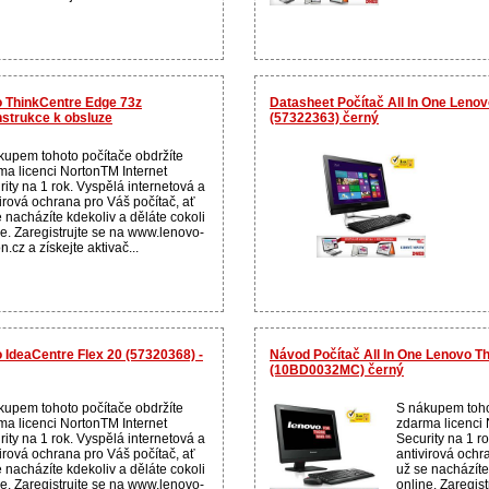
o ThinkCentre Edge 73z
Datasheet Počítač All In One Leno
strukce k obsluze
(57322363) černý
kupem tohoto počítače obdržíte
ma licenci NortonTM Internet
ity na 1 rok. Vyspělá internetová a
virová ochrana pro Váš počítač, ať
 nacházíte kdekoliv a děláte cokoli
ne. Zaregistrujte se na www.lenovo-
n.cz a získejte aktivač...
o IdeaCentre Flex 20 (57320368) -
Návod Počítač All In One Lenovo T
(10BD0032MC) černý
kupem tohoto počítače obdržíte
S nákupem toho
ma licenci NortonTM Internet
zdarma licenci 
ity na 1 rok. Vyspělá internetová a
Security na 1 r
virová ochrana pro Váš počítač, ať
antivirová ochr
 nacházíte kdekoliv a děláte cokoli
už se nacházíte
ne. Zaregistrujte se na www.lenovo-
online. Zaregis