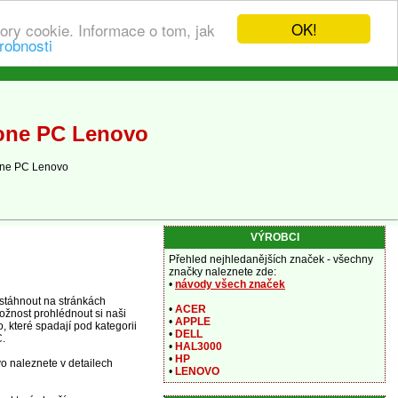
OK!
ory cookie. Informace o tom, jak
robnosti
-one PC Lenovo
-one PC Lenovo
VÝROBCI
Přehled nejhledanějších značek - všechny
značky naleznete zde:
•
návody všech značek
stáhnout na stránkách
•
ACER
ožnost prohlédnout si naši
•
APPLE
 které spadají pod kategorii
•
DELL
C.
•
HAL3000
•
HP
vo naleznete v detailech
•
LENOVO