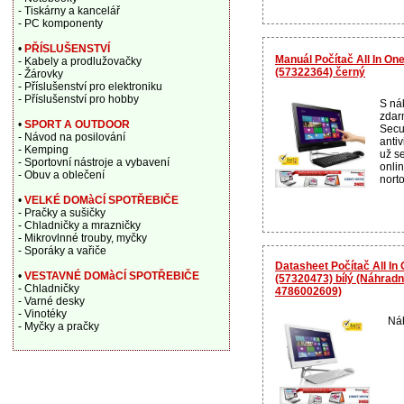
- Tiskárny a kancelář
- PC komponenty
•
PŘÍSLUŠENSTVÍ
Manuál Počítač All In O
- Kabely a prodlužovačky
(57322364) černý
- Žárovky
- Příslušenství pro elektroniku
- Příslušenství pro hobby
S ná
zdar
•
SPORT A OUTDOOR
Secur
- Návod na posilování
anti
- Kemping
už se
- Sportovní nástroje a vybavení
onli
- Obuv a oblečení
norto
•
VELKÉ DOMàCÍ SPOTŘEBIČE
- Pračky a sušičky
- Chladničky a mrazničky
- Mikrovlnné trouby, myčky
- Sporáky a vařiče
Datasheet Počítač All I
•
VESTAVNÉ DOMàCÍ SPOTŘEBIČE
(57320473) bílý (Náhradn
- Chladničky
4786002609)
- Varné desky
- Vinotéky
Náh
- Myčky a pračky