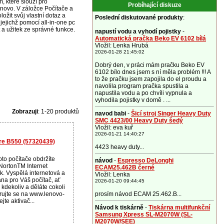
, které slouží pro
Probíhající diskuze
novo. V záložce Počítače a
ložit svůj vlastní dotaz a
Poslední diskutované produkty
:
jejichž pomocí all-in-one pc
a užitek ze správné funkce.
napustí vodu a vyhodí pojistky
-
Automatická pračka Beko EV 6102 bílá
Vložil: Lenka Hrubá
2026-01-28 21:45:02
Dobrý den, v práci mám pračku Beko EV
6102 bílo dnes jsem s ní měla problém !!! A
to že pračku jsem zapojila do el proudu a
navolila program pračka spustila a
napustila vodu a po chvíli vypnula a
vyhodila pojistky v domě . ...
Zobrazuji
: 1-20 produktů
navod babi
-
Šicí stroj Singer Heavy Duty
SMC 4423/00 Heavy Duty šedý
Vložil: eva kuř
2026-01-21 14:40:27
tre B550 (57320439)
4423 heavy duty...
to počítače obdržíte
návod
-
Espresso DeLonghi
NortonTM Internet
ECAM25.462B černé
ok. Vyspělá internetová a
Vložil: Lenka
ana pro Váš počítač, ať
2026-01-20 09:44:45
 kdekoliv a děláte cokoli
trujte se na www.lenovo-
prosím návod ECAM 25.462.B...
jte aktivač...
Návod k tiskárně
-
Tiskárna multifunkční
Samsung Xpress SL-M2070W (SL-
M2070W/SEE)