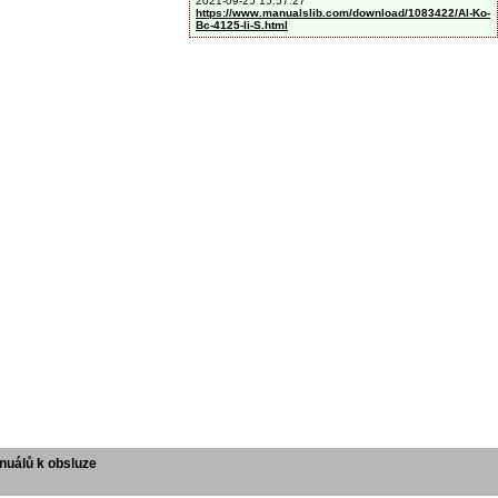
2021-09-25 15:57:27
https://www.manualslib.com/download/1083422/Al-Ko-
Bc-4125-Ii-S.html
uálů k obsluze