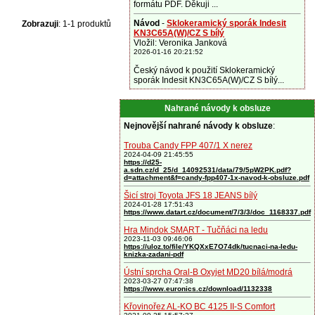
formátu PDF. Děkuji ...
Návod
-
Sklokeramický sporák Indesit
Zobrazuji
: 1-1 produktů
KN3C65A(W)/CZ S bílý
Vložil: Veronika Janková
2026-01-16 20:21:52
Český návod k použití Sklokeramický
sporák Indesit KN3C65A(W)/CZ S bílý...
Nahrané návody k obsluze
Nejnovější nahrané návody k obsluze
:
Trouba Candy FPP 407/1 X nerez
2024-04-09 21:45:55
https://d25-
a.sdn.cz/d_25/d_14092531/data/79/5pW2PK.pdf?
d=attachment&f=candy-fpp407-1x-navod-k-obsluze.pdf
Šicí stroj Toyota JFS 18 JEANS bílý
2024-01-28 17:51:43
https://www.datart.cz/document/7/3/3/doc_1168337.pdf
Hra Mindok SMART - Tučňáci na ledu
2023-11-03 09:46:06
https://uloz.to/file/YKQXxE7O74dk/tucnaci-na-ledu-
knizka-zadani-pdf
Ústní sprcha Oral-B Oxyjet MD20 bílá/modrá
2023-03-27 07:47:38
https://www.euronics.cz/download/1132338
Křovinořez AL-KO BC 4125 II-S Comfort