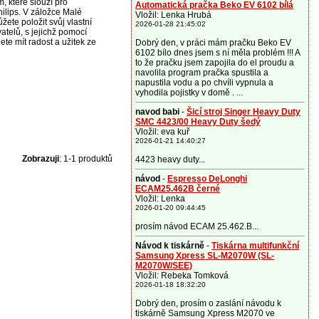
, které slouží pro
Automatická pračka Beko EV 6102 bílá
ilips. V záložce Malé
Vložil: Lenka Hrubá
ete položit svůj vlastní
2026-01-28 21:45:02
atelů, s jejichž pomocí
te mít radost a užitek ze
Dobrý den, v práci mám pračku Beko EV
6102 bílo dnes jsem s ní měla problém !!! A
to že pračku jsem zapojila do el proudu a
navolila program pračka spustila a
napustila vodu a po chvíli vypnula a
vyhodila pojistky v domě . ...
navod babi
-
Šicí stroj Singer Heavy Duty
SMC 4423/00 Heavy Duty šedý
Vložil: eva kuř
2026-01-21 14:40:27
Zobrazuji
: 1-1 produktů
4423 heavy duty...
návod
-
Espresso DeLonghi
ECAM25.462B černé
Vložil: Lenka
2026-01-20 09:44:45
prosím návod ECAM 25.462.B...
Návod k tiskárně
-
Tiskárna multifunkční
Samsung Xpress SL-M2070W (SL-
M2070W/SEE)
Vložil: Rebeka Tomková
2026-01-18 18:32:20
Dobrý den, prosím o zaslání návodu k
tiskárně Samsung Xpress M2070 ve