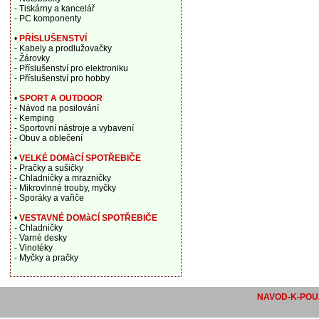
- Tiskárny a kancelář
- PC komponenty
•
PŘÍSLUŠENSTVÍ
- Kabely a prodlužovačky
- Žárovky
- Příslušenství pro elektroniku
- Příslušenství pro hobby
•
SPORT A OUTDOOR
- Návod na posilování
- Kemping
- Sportovní nástroje a vybavení
- Obuv a oblečení
•
VELKÉ DOMàCÍ SPOTŘEBIČE
- Pračky a sušičky
- Chladničky a mrazničky
- Mikrovlnné trouby, myčky
- Sporáky a vařiče
•
VESTAVNÉ DOMàCÍ SPOTŘEBIČE
- Chladničky
- Varné desky
- Vinotéky
- Myčky a pračky
NAVOD-K-POUZ