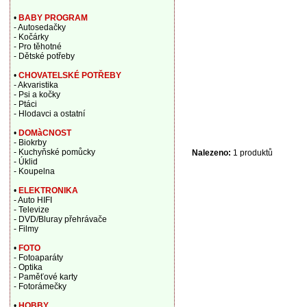
•
BABY PROGRAM
- Autosedačky
- Kočárky
- Pro těhotné
- Dětské potřeby
•
CHOVATELSKÉ POTŘEBY
- Akvaristika
- Psi a kočky
- Ptáci
- Hlodavci a ostatní
•
DOMàCNOST
- Biokrby
- Kuchyňské pomůcky
Nalezeno:
1 produktů
- Úklid
- Koupelna
•
ELEKTRONIKA
- Auto HIFI
- Televize
- DVD/Bluray přehrávače
- Filmy
•
FOTO
- Fotoaparáty
- Optika
- Paměťové karty
- Fotorámečky
•
HOBBY