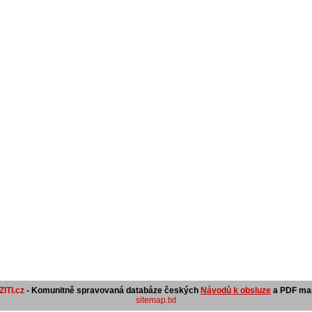
ITI.cz
- Komunitně spravovaná databáze českých
Návodů k obsluze
a PDF man
sitemap.txt