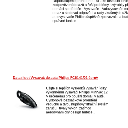
Doporučujeme prohlédnout si také diskusní fórum
zodpovězení dotazů a řeší problémy s výrobky ph
domácí spotřebiče - Vysavače - Autovysavače můž
dotaz a sledovat odpovědi a rady zkušených uživ
autovysavače Philips úspěšně zprovozníte a bude
správné funkce.
Datasheet Vysavač do auta Philips FC6141/01 černý
Užijte si lepších výsledků vysávání díky
výkonnému vysavači Philips MiniVac 12
V určenému pro použití doma i v autě.
Cyklónové bezsáčkové proudění
vzduchu a dvoustupňový filtrační systém
zaručují trvalý výkon, zatímco
aerodynamický design hubice...