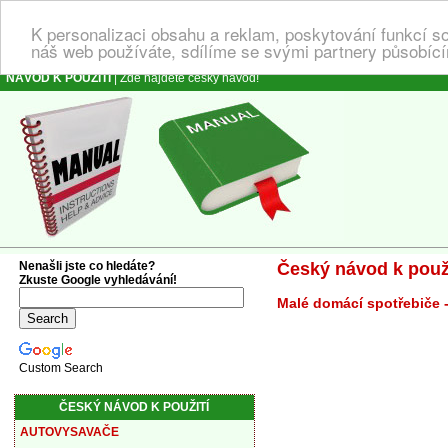
K personalizaci obsahu a reklam, poskytování funkcí s
náš web používáte, sdílíme se svými partnery působícím
NÁVOD K POUŽITÍ
| Zde najdete český návod!
Nenašli jste co hledáte?
Český návod k použi
Zkuste Google vyhledávání!
Malé domácí spotřebiče 
Custom Search
ČESKÝ NÁVOD K POUŽITÍ
AUTOVYSAVAČE