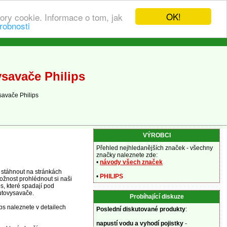
OK!
ory cookie. Informace o tom, jak
robnosti
savače Philips
savače Philips
VÝROBCI
Přehled nejhledanějších značek - všechny
značky naleznete zde:
•
návody všech značek
 stáhnout na stránkách
•
PHILIPS
ožnost prohlédnout si naši
s, které spadají pod
utovysavače.
Probíhající diskuze
ps naleznete v detailech
Poslední diskutované produkty
:
napustí vodu a vyhodí pojistky
-