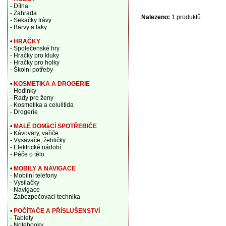
- Dílna
- Zahrada
Nalezeno:
1 produktů
- Sekačky trávy
- Barvy a laky
•
HRAČKY
- Společenské hry
- Hračky pro kluky
- Hračky pro holky
- Školní potřeby
•
KOSMETIKA A DROGERIE
- Hodinky
- Rady pro ženy
- Kosmetika a celulitida
- Drogerie
•
MALÉ DOMàCÍ SPOTŘEBIČE
- Kávovary, vařiče
- Vysavače, žehličky
- Elektrické nádobí
- Péče o tělo
•
MOBILY A NAVIGACE
- Mobilní telefony
- Vysílačky
- Navigace
- Zabezpečovací technika
•
POČÍTAČE A PŘÍSLUŠENSTVÍ
- Tablety
- Notebooky