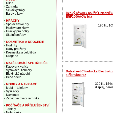
- Dílna
- Zahrada
- Sekačky trávy
Český návod k použití Chladničk
- Barvy a laky
ERF2000AOW bílá
•
HRAČKY
- Společenské hry
196 lit., 1
- Hračky pro kluky
- Hračky pro holky
- Školní potřeby
•
KOSMETIKA A DROGERIE
- Hodinky
- Rady pro ženy
- Kosmetika a celulitida
- Drogerie
•
MALÉ DOMàCÍ SPOTŘEBIČE
- Kávovary, vařiče
- Vysavače, žehličky
Datasheet Chladnička Electrol
- Elektrické nádobí
stříbrná/nerez
- Péče o tělo
320 lit., 15
•
MOBILY A NAVIGACE
displej, nerez
- Mobilní telefony
- Vysílačky
- Navigace
- Zabezpečovací technika
•
POČÍTAČE A PŘÍSLUŠENSTVÍ
- Tablety
- Notebooky