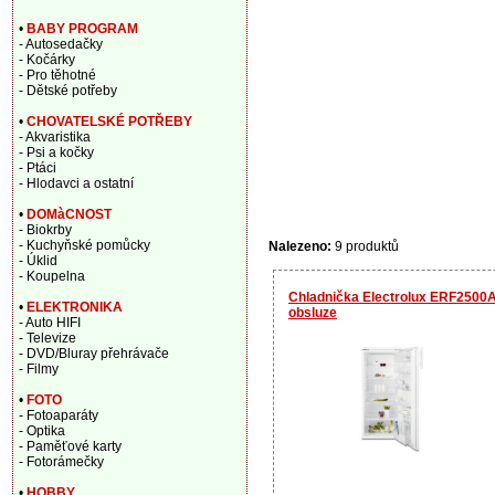
•
BABY PROGRAM
- Autosedačky
- Kočárky
- Pro těhotné
- Dětské potřeby
•
CHOVATELSKÉ POTŘEBY
- Akvaristika
- Psi a kočky
- Ptáci
- Hlodavci a ostatní
•
DOMàCNOST
- Biokrby
- Kuchyňské pomůcky
Nalezeno:
9 produktů
- Úklid
- Koupelna
Chladnička Electrolux ERF2500AO
•
ELEKTRONIKA
obsluze
- Auto HIFI
- Televize
- DVD/Bluray přehrávače
- Filmy
•
FOTO
- Fotoaparáty
- Optika
- Paměťové karty
- Fotorámečky
•
HOBBY