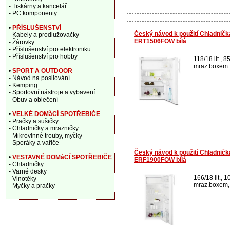
- Tiskárny a kancelář
- PC komponenty
•
PŘÍSLUŠENSTVÍ
Český návod k použití Chladničk
- Kabely a prodlužovačky
ERT1506FOW bílá
- Žárovky
- Příslušenství pro elektroniku
- Příslušenství pro hobby
118/18 lit., 
mraz.boxem , 
•
SPORT A OUTDOOR
- Návod na posilování
- Kemping
- Sportovní nástroje a vybavení
- Obuv a oblečení
•
VELKÉ DOMàCÍ SPOTŘEBIČE
- Pračky a sušičky
- Chladničky a mrazničky
- Mikrovlnné trouby, myčky
- Sporáky a vařiče
Český návod k použití Chladničk
•
VESTAVNÉ DOMàCÍ SPOTŘEBIČE
ERF1900FOW bílá
- Chladničky
- Varné desky
166/18 lit., 
- Vinotéky
mraz.boxem, b
- Myčky a pračky