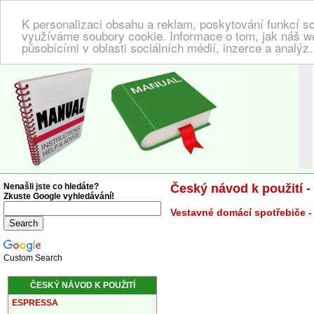
K personalizaci obsahu a reklam, poskytování funkcí so
využíváme soubory cookie. Informace o tom, jak náš w
působícími v oblasti sociálních médií, inzerce a analýz
NÁVOD K POUŽITÍ
| Zde najdete český návod!
Nenašli jste co hledáte?
Český návod k použití 
Zkuste Google vyhledávání!
Vestavné domácí spotřebiče -
Custom Search
ČESKÝ NÁVOD K POUŽITÍ
ESPRESSA