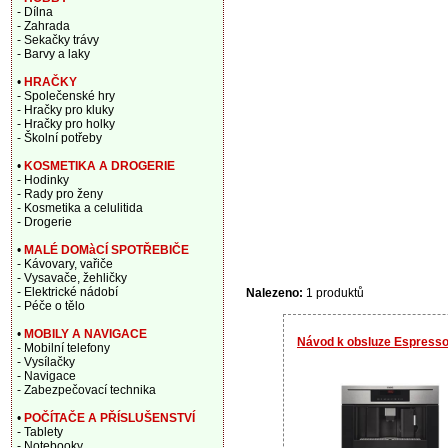
- Dílna
- Zahrada
- Sekačky trávy
- Barvy a laky
•
HRAČKY
- Společenské hry
- Hračky pro kluky
- Hračky pro holky
- Školní potřeby
•
KOSMETIKA A DROGERIE
- Hodinky
- Rady pro ženy
- Kosmetika a celulitida
- Drogerie
•
MALÉ DOMàCÍ SPOTŘEBIČE
- Kávovary, vařiče
- Vysavače, žehličky
- Elektrické nádobí
Nalezeno:
1 produktů
- Péče o tělo
•
MOBILY A NAVIGACE
Návod k obsluze Espress
- Mobilní telefony
- Vysílačky
- Navigace
- Zabezpečovací technika
•
POČÍTAČE A PŘÍSLUŠENSTVÍ
- Tablety
- Notebooky