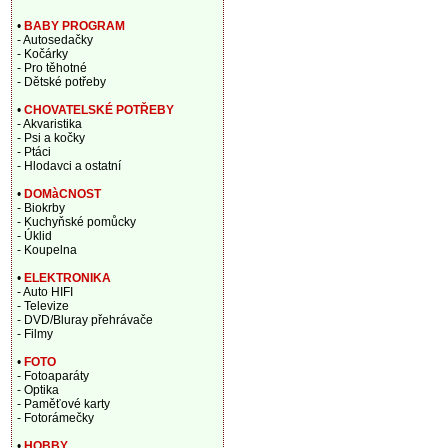
•
BABY PROGRAM
- Autosedačky
- Kočárky
- Pro těhotné
- Dětské potřeby
•
CHOVATELSKÉ POTŘEBY
- Akvaristika
- Psi a kočky
- Ptáci
- Hlodavci a ostatní
•
DOMàCNOST
- Biokrby
- Kuchyňské pomůcky
- Úklid
- Koupelna
•
ELEKTRONIKA
- Auto HIFI
- Televize
- DVD/Bluray přehrávače
- Filmy
•
FOTO
- Fotoaparáty
- Optika
- Paměťové karty
- Fotorámečky
•
HOBBY