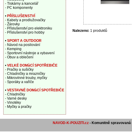
- Tiskárny a kancelář
- PC komponenty
•
PŘÍSLUŠENSTVÍ
- Kabely a prodlužovačky
- Žárovky
- Příslušenství pro elektroniku
Nalezeno:
1 produktů
- Příslušenství pro hobby
•
SPORT A OUTDOOR
- Návod na posilování
- Kemping
- Sportovní nástroje a vybavení
- Obuv a oblečení
•
VELKÉ DOMàCÍ SPOTŘEBIČE
- Pračky a sušičky
- Chladničky a mrazničky
- Mikrovlnné trouby, myčky
- Sporáky a vařiče
•
VESTAVNÉ DOMàCÍ SPOTŘEBIČE
- Chladničky
- Varné desky
- Vinotéky
- Myčky a pračky
NAVOD-K-POUZITI.cz
- Komunitně spravovaná