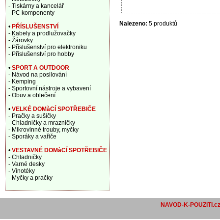
- Tiskárny a kancelář
- PC komponenty
Nalezeno:
5 produktů
•
PŘÍSLUŠENSTVÍ
- Kabely a prodlužovačky
- Žárovky
- Příslušenství pro elektroniku
- Příslušenství pro hobby
•
SPORT A OUTDOOR
- Návod na posilování
- Kemping
- Sportovní nástroje a vybavení
- Obuv a oblečení
•
VELKÉ DOMàCÍ SPOTŘEBIČE
- Pračky a sušičky
- Chladničky a mrazničky
- Mikrovlnné trouby, myčky
- Sporáky a vařiče
•
VESTAVNÉ DOMàCÍ SPOTŘEBIČE
- Chladničky
- Varné desky
- Vinotéky
- Myčky a pračky
NAVOD-K-POUZITI.c