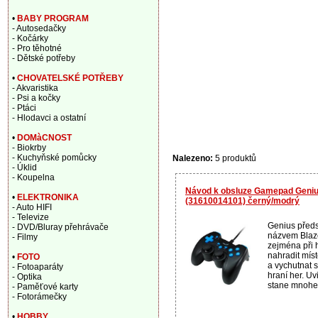
•
BABY PROGRAM
- Autosedačky
- Kočárky
- Pro těhotné
- Dětské potřeby
•
CHOVATELSKÉ POTŘEBY
- Akvaristika
- Psi a kočky
- Ptáci
- Hlodavci a ostatní
•
DOMàCNOST
- Biokrby
- Kuchyňské pomůcky
Nalezeno:
5 produktů
- Úklid
- Koupelna
Návod k obsluze Gamepad Geniu
•
ELEKTRONIKA
(31610014101) černý/modrý
- Auto HIFI
- Televize
Genius předs
- DVD/Bluray přehrávače
názvem Blaze
- Filmy
zejména při h
nahradit mís
•
FOTO
a vychutnat si
- Fotoaparáty
hraní her. Uv
- Optika
stane mnohem
- Paměťové karty
- Fotorámečky
•
HOBBY