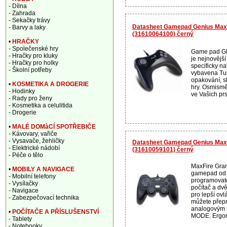
- Dílna
- Zahrada
- Sekačky trávy
Datasheet Gamepad Genius MaxF
- Barvy a laky
(31610064100) černý
•
HRAČKY
- Společenské hry
Game pad GE
- Hračky pro kluky
je nejnovější
- Hračky pro holky
specificky n
- Školní potřeby
vybavena Tur
opakování, sk
•
KOSMETIKA A DROGERIE
hry. Osmismě
- Hodinky
ve Vašich prs
- Rady pro ženy
- Kosmetika a celulitida
- Drogerie
•
MALÉ DOMàCÍ SPOTŘEBIČE
- Kávovary, vařiče
- Vysavače, žehličky
Datasheet Gamepad Genius MaxF
- Elektrické nádobí
(31610059101) černý
- Péče o tělo
MaxFire Gran
•
MOBILY A NAVIGACE
gamepad od 
- Mobilní telefony
programovatel
- Vysílačky
počítač a d
- Navigace
pro lepší ovl
- Zabezpečovací technika
můžete přepn
analogovým r
•
POČÍTAČE A PŘÍSLUŠENSTVÍ
MODE. Ergon
- Tablety
- Notebooky