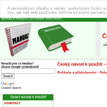
K personalizaci obsahu a reklam, poskytování funkcí s
tom, jak náš web používáte, sdílíme se svými partnery 
NÁVOD K POUŽITÍ
| Zde najdete český návod!
Če
Návo
Nenašli jste co hledáte?
Český návod k použití 
Zkuste Google vyhledávání!
Počítače a příslušenství - Po
Custom Search
ČESKÝ NÁVOD K POUŽITÍ
GAMEPADY