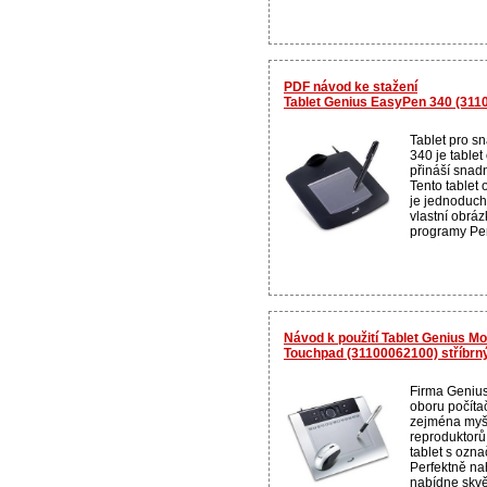
PDF návod ke stažení
Tablet Genius EasyPen 340 (311
Tablet pro 
340 je tablet
přináší snad
Tento tablet 
je jednoduch
vlastní obráz
programy Pen
Návod k použití Tablet Genius 
Touchpad (31100062100) stříbrn
Firma Genius 
oboru počítač
zejména myší
reproduktorů
tablet s oz
Perfektně na
nabídne skvěl