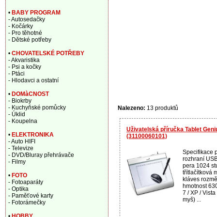
•
BABY PROGRAM
- Autosedačky
- Kočárky
- Pro těhotné
- Dětské potřeby
•
CHOVATELSKÉ POTŘEBY
- Akvaristika
- Psi a kočky
- Ptáci
- Hlodavci a ostatní
•
DOMàCNOST
- Biokrby
- Kuchyňské pomůcky
Nalezeno:
13 produktů
- Úklid
- Koupelna
Uživatelská příručka Tablet Ge
•
ELEKTRONIKA
(31100060101)
- Auto HIFI
- Televize
Specifikace 
- DVD/Bluray přehrávače
rozhraní USB 
- Filmy
pera 1024 s
třítlačítkov
•
FOTO
kláves rozmě
- Fotoaparáty
hmotnost 63
- Optika
7 / XP / Vista
- Paměťové karty
myš) ...
- Fotorámečky
•
HOBBY