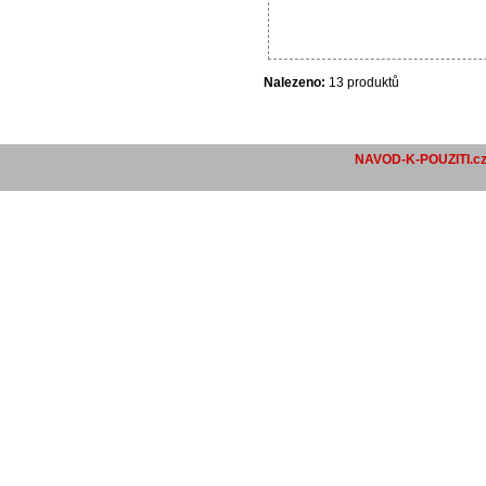
Nalezeno:
13 produktů
NAVOD-K-POUZITI.c