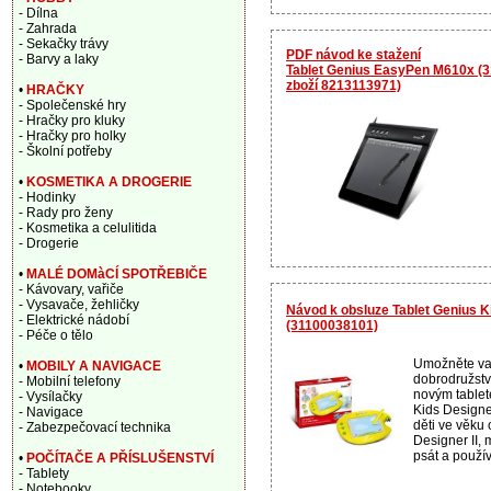
- Dílna
- Zahrada
- Sekačky trávy
PDF návod ke stažení
- Barvy a laky
Tablet Genius EasyPen M610x (3
zboží 8213113971)
•
HRAČKY
- Společenské hry
- Hračky pro kluky
- Hračky pro holky
- Školní potřeby
•
KOSMETIKA A DROGERIE
- Hodinky
- Rady pro ženy
- Kosmetika a celulitida
- Drogerie
•
MALÉ DOMàCÍ SPOTŘEBIČE
- Kávovary, vařiče
- Vysavače, žehličky
Návod k obsluze Tablet Genius Ki
- Elektrické nádobí
(31100038101)
- Péče o tělo
Umožněte vaš
•
MOBILY A NAVIGACE
dobrodružství,
- Mobilní telefony
novým tablet
- Vysílačky
Kids Designer
- Navigace
děti ve věku 
- Zabezpečovací technika
Designer II, 
psát a použív
•
POČÍTAČE A PŘÍSLUŠENSTVÍ
- Tablety
- Notebooky