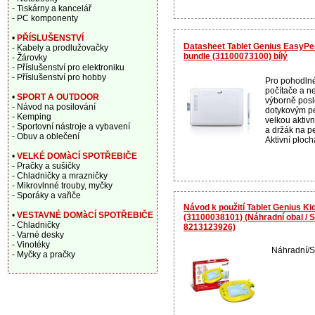
- Tiskárny a kancelář
- PC komponenty
•
PŘÍSLUŠENSTVÍ
Datasheet Tablet Genius EasyPe
- Kabely a prodlužovačky
bundle (31100073100) bílý
- Žárovky
- Příslušenství pro elektroniku
- Příslušenství pro hobby
Pro pohodlné
počítače a ne
•
SPORT A OUTDOOR
výborně posl
- Návod na posilování
dotykovým pe
- Kemping
velkou aktivn
- Sportovní nástroje a vybavení
a držák na pe
- Obuv a oblečení
Aktivní plocha
•
VELKÉ DOMàCÍ SPOTŘEBIČE
- Pračky a sušičky
- Chladničky a mrazničky
- Mikrovlnné trouby, myčky
- Sporáky a vařiče
Návod k použití Tablet Genius Kid
•
VESTAVNÉ DOMàCÍ SPOTŘEBIČE
(31100038101) (Náhradní obal / 
- Chladničky
8213123926)
- Varné desky
- Vinotéky
Náhradní/S
- Myčky a pračky