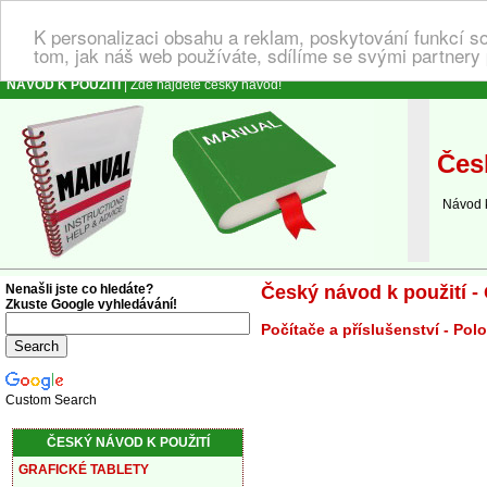
K personalizaci obsahu a reklam, poskytování funkcí s
tom, jak náš web používáte, sdílíme se svými partnery 
NÁVOD K POUŽITÍ
| Zde najdete český návod!
Česk
Návod k o
Nenašli jste co hledáte?
Český návod k použití - 
Zkuste Google vyhledávání!
Počítače a příslušenství - Polo
Custom Search
ČESKÝ NÁVOD K POUŽITÍ
GRAFICKÉ TABLETY