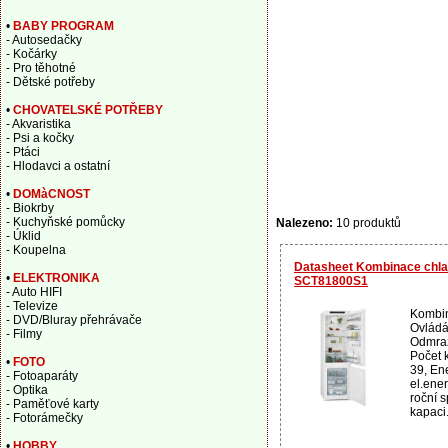
•
BABY PROGRAM
- Autosedačky
- Kočárky
- Pro těhotné
- Dětské potřeby
•
CHOVATELSKÉ POTŘEBY
- Akvaristika
- Psi a kočky
- Ptáci
- Hlodavci a ostatní
•
DOMàCNOST
- Biokrby
- Kuchyňské pomůcky
Nalezeno:
10 produktů
- Úklid
- Koupelna
Datasheet Kombinace chla
•
ELEKTRONIKA
SCT81800S1
- Auto HIFI
- Televize
Kombin
- DVD/Bluray přehrávače
Ovládán
- Filmy
Odmraz
Počet 
•
FOTO
39, Ene
- Fotoaparáty
el.ene
- Optika
roční 
- Paměťové karty
kapaci.
- Fotorámečky
•
HOBBY