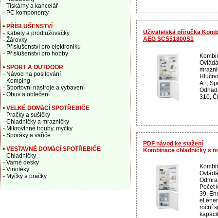
- Tiskárny a kancelář
- PC komponenty
•
PŘÍSLUŠENSTVÍ
Uživatelská příručka Komb
- Kabely a prodlužovačky
AEG SCS51800S1
- Žárovky
- Příslušenství pro elektroniku
- Příslušenství pro hobby
Kombin
Ovládá
•
SPORT A OUTDOOR
mrazni
- Návod na posilování
Hlučnos
- Kemping
A+, Spo
- Sportovní nástroje a vybavení
Odhado
- Obuv a oblečení
310, Či
•
VELKÉ DOMàCÍ SPOTŘEBIČE
- Pračky a sušičky
- Chladničky a mrazničky
- Mikrovlnné trouby, myčky
- Sporáky a vařiče
PDF návod ke stažení
•
VESTAVNÉ DOMàCÍ SPOTŘEBIČE
Kombinace chladničky s 
- Chladničky
- Varné desky
Kombin
- Vinotéky
Ovládán
- Myčky a pračky
Odmraz
Počet 
39, Ene
el.ene
roční 
kapacit