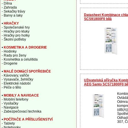
- Dílna
- Zahrada
- Sekačky trávy
Datasheet Kombinace chla
- Barvy a laky
SCS91800F0 bílá
•
HRAČKY
- Společenské hry
- Hračky pro kluky
- Hračky pro holky
- Školní potřeby
•
KOSMETIKA A DROGERIE
- Hodinky
- Rady pro ženy
- Kosmetika a celulitida
- Drogerie
•
MALÉ DOMàCÍ SPOTŘEBIČE
- Kávovary, vařiče
- Vysavače, žehličky
Uživatelská příručka Komb
- Elektrické nádobí
AEG Santo SCS71800F0 bí
- Péče o tělo
Kombin
•
MOBILY A NAVIGACE
Ovládán
- Mobilní telefony
Odmraz
- Vysílačky
kompre
- Navigace
(dB(A))
- Zabezpečovací technika
Spotře
Odhado
•
POČÍTAČE A PŘÍSLUŠENSTVÍ
307, Či
- Tablety
- Notebooky