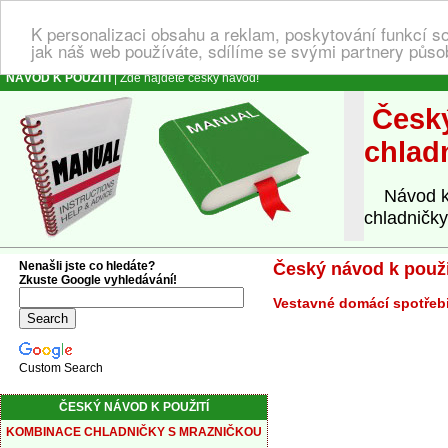
K personalizaci obsahu a reklam, poskytování funkcí s
jak náš web používáte, sdílíme se svými partnery působ
NÁVOD K POUŽITÍ
| Zde najdete český návod!
Český
chlad
Návod k o
chladničk
Nenašli jste co hledáte?
Český návod k použ
Zkuste Google vyhledávání!
Vestavné domácí spotřeb
Custom Search
ČESKÝ NÁVOD K POUŽITÍ
KOMBINACE CHLADNIČKY S MRAZNIČKOU