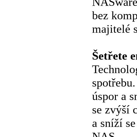
NASware 
bez kompr
majitelé
Šetřete e
Technolo
spotřebu
úspor a s
se zvýší 
a sníží s
NAS.