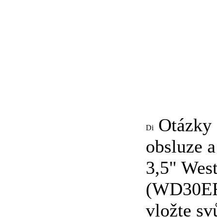
Otázky a
obsluze a
3,5" Wes
(WD30EFR
vložte sv