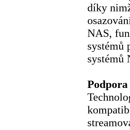
díky nim
osazování
NAS, funk
systémů 
systémů
Podpora
Technolo
kompatibi
streamová