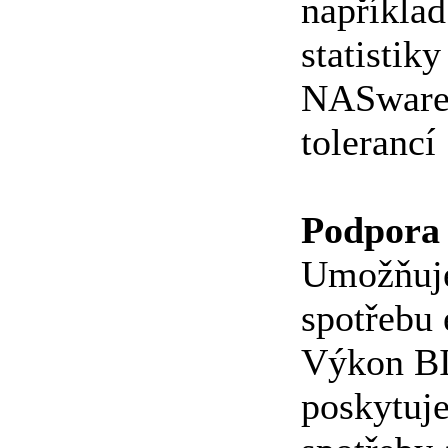
například
statistik
NASware t
tolerancí
Podpora 
Umožňuje
spotřebu 
Výkon BI
poskytuje