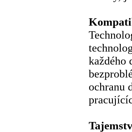
Kompatib
Technolo
technolog
každého 
bezproblé
ochranu d
pracující
Tajemství