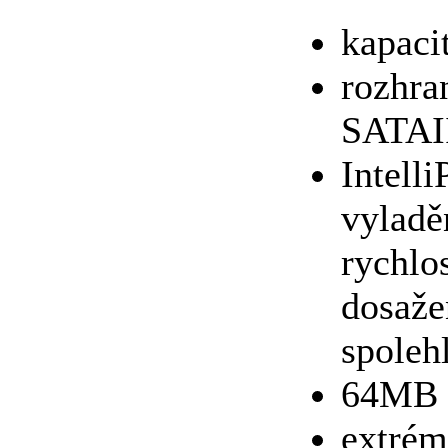
kapaci
rozhra
SATAII
Intell
vyladě
rychlo
dosaže
spoleh
64MB 
extrém