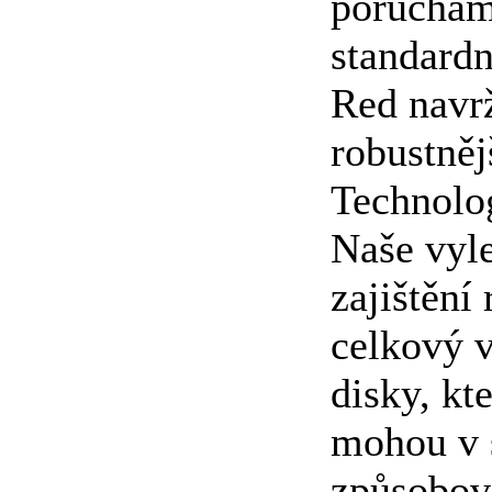
poruchami
standard
Red navrž
robustněj
Technolo
Naše vyle
zajištěn
celkový v
disky, kt
mohou v 
způsobov