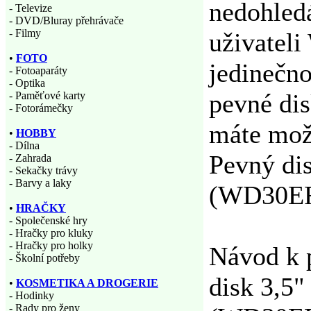
nedohledá
- Televize
- DVD/Bluray přehrávače
- Filmy
uživateli
•
FOTO
jedinečno
- Fotoaparáty
- Optika
pevné dis
- Paměťové karty
- Fotorámečky
máte možn
•
HOBBY
- Dílna
Pevný di
- Zahrada
- Sekačky trávy
- Barvy a laky
(WD30EFR
•
HRAČKY
- Společenské hry
- Hračky pro kluky
- Hračky pro holky
Návod k p
- Školní potřeby
disk 3,5
•
KOSMETIKA A DROGERIE
- Hodinky
- Rady pro ženy