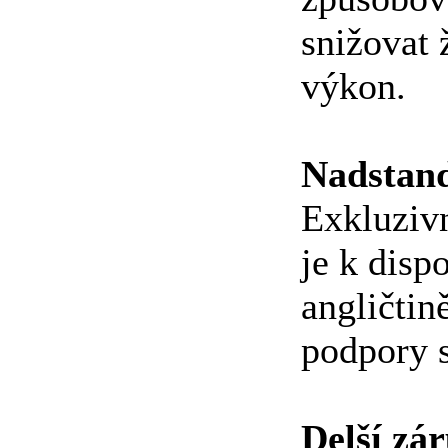
snižovat 
výkon.
Nadstand
Exkluziv
je k disp
angličtin
podpory s
Delší zár