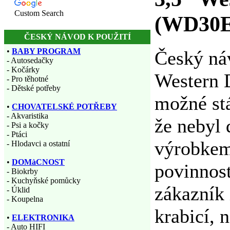
Custom Search
(WD30
ČESKÝ NÁVOD K POUŽITÍ
•
BABY PROGRAM
Český ná
- Autosedačky
- Kočárky
Western 
- Pro těhotné
- Dětské potřeby
možné stá
•
CHOVATELSKÉ POTŘEBY
- Akvaristika
že nebyl
- Psi a kočky
- Ptáci
výrobkem 
- Hlodavci a ostatní
•
DOMàCNOST
povinnost
- Biokrby
- Kuchyňské pomůcky
zákazník 
- Úklid
- Koupelna
krabicí, 
•
ELEKTRONIKA
- Auto HIFI