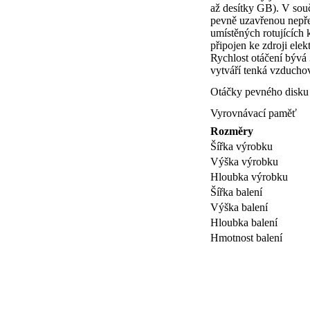
až desítky GB). V souč
pevně uzavřenou nepře
umístěných rotujících 
připojen ke zdroji elek
Rychlost otáčení bývá 
vytváří tenká vzduchov
Otáčky pevného disku
Vyrovnávací paměť
Rozměry
Šířka výrobku
Výška výrobku
Hloubka výrobku
Šířka balení
Výška balení
Hloubka balení
Hmotnost balení