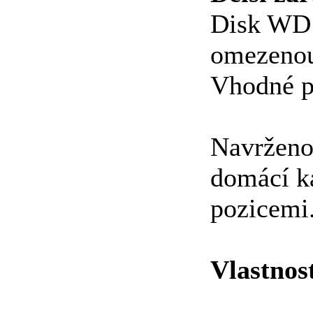
Disk WD R
omezenou
Vhodné p
Navrženo 
domácí k
pozicemi
Vlastnos