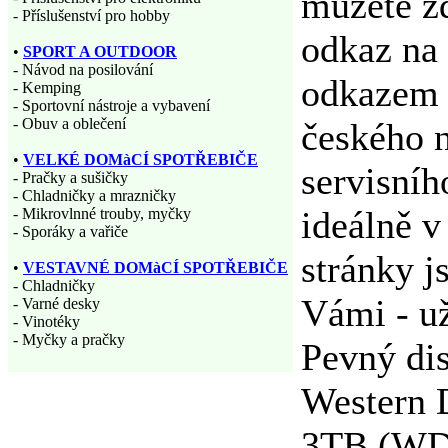
můžete z
- Příslušenství pro hobby
odkaz na 
•
SPORT A OUTDOOR
- Návod na posilování
odkazem 
- Kemping
- Sportovní nástroje a vybavení
- Obuv a oblečení
českého 
•
VELKÉ DOMàCÍ SPOTŘEBIČE
servisníh
- Pračky a sušičky
- Chladničky a mrazničky
ideálně v
- Mikrovlnné trouby, myčky
- Sporáky a vařiče
stránky j
•
VESTAVNÉ DOMàCÍ SPOTŘEBIČE
- Chladničky
Vámi - už
- Varné desky
- Vinotéky
- Myčky a pračky
Pevný dis
Western 
3TB (WD