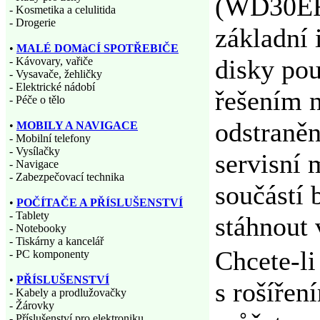
(WD30EFR
- Kosmetika a celulitida
- Drogerie
základní 
•
MALÉ DOMàCÍ SPOTŘEBIČE
disky pou
- Kávovary, vařiče
- Vysavače, žehličky
- Elektrické nádobí
řešením n
- Péče o tělo
odstraněn
•
MOBILY A NAVIGACE
- Mobilní telefony
- Vysílačky
servisní 
- Navigace
- Zabezpečovací technika
součástí 
•
POČÍTAČE A PŘÍSLUŠENSTVÍ
- Tablety
stáhnout 
- Notebooky
- Tiskárny a kancelář
Chcete-l
- PC komponenty
•
PŘÍSLUŠENSTVÍ
s rošířen
- Kabely a prodlužovačky
- Žárovky
- Příslušenství pro elektroniku