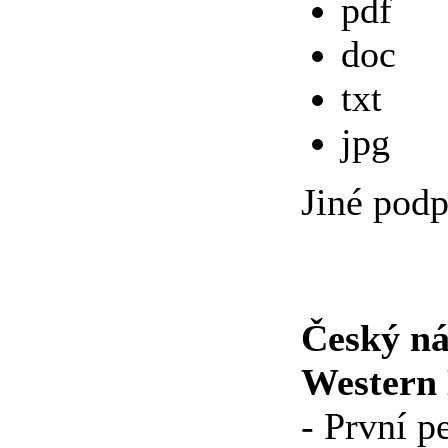
pdf
doc
txt
jpg
Jiné pod
Český ná
Western
- První p