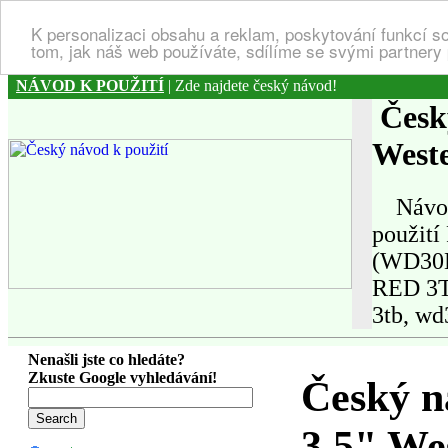
K personalizaci obsahu a reklam, poskytování funkcí s
tom, jak náš web používáte, sdílíme se svými partnery 
NÁVOD K POUŽITÍ
| Zde najdete český návod!
Český
West
Návod k
použití
(WD30EF
RED 3TB
3tb, wd
Nenašli jste co hledáte?
Zkuste Google vyhledávání!
Český n
3,5" We