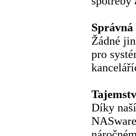
spotřeby 
Správná 
Žádné jin
pro syst
kanceláří
Tajemství
Díky naší
NASware™
náročném