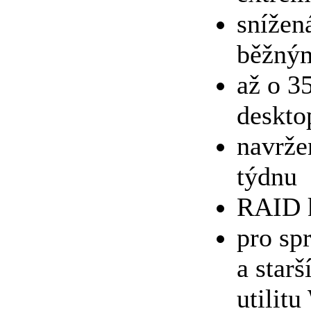
snížen
běžný
až o 3
deskt
navrže
týdnu
RAID k
pro sp
a star
utilitu