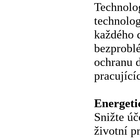
Technolo
technolog
každého 
bezproblé
ochranu d
pracující
Energeti
Snižte úč
životní p