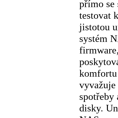
přímo se
testovat 
jistotou u
systém NA
firmware,
poskytová
komfortu
vyvažuje 
spotřeby 
disky. Un