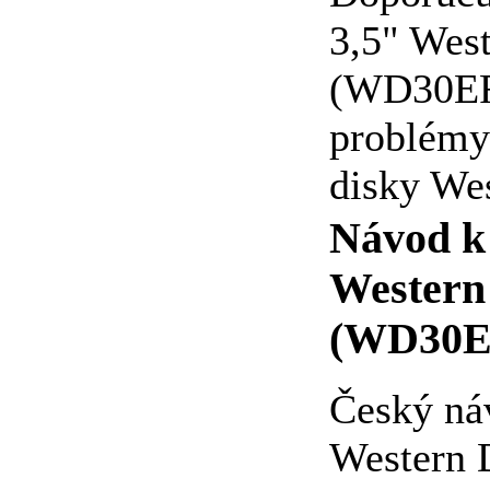
3,5" Wes
(WD30EFR
problémy
disky Wes
Návod k 
Western
(WD30E
Český ná
Western