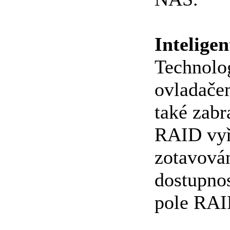
Inteligen
Technolo
ovladačem
také zabr
RAID vyř
zotavován
dostupnos
pole RAI