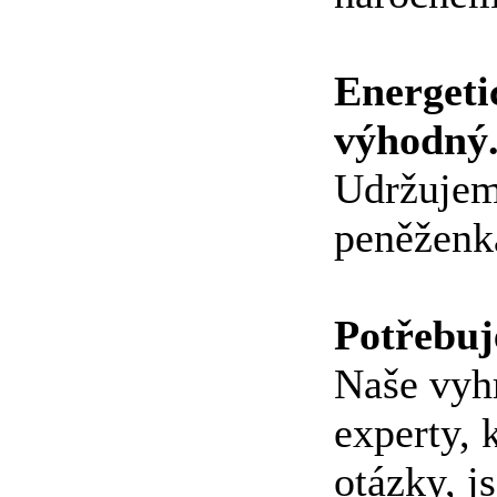
Energeti
výhodný
Udržujem
peněženk
Potřebuj
Naše vyh
experty, 
otázky, j