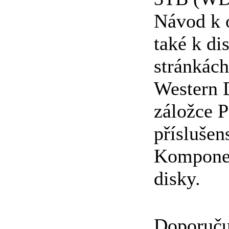
Návod k 
také k di
stránkác
Western D
záložce P
příslušens
Komponen
disky.
Doporuču