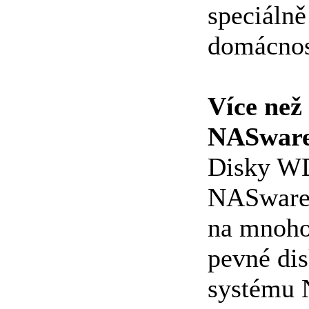
speciáln
domácnos
Více než 
NASwar
Disky WD
NASware 
na mnoho 
pevné dis
systému 