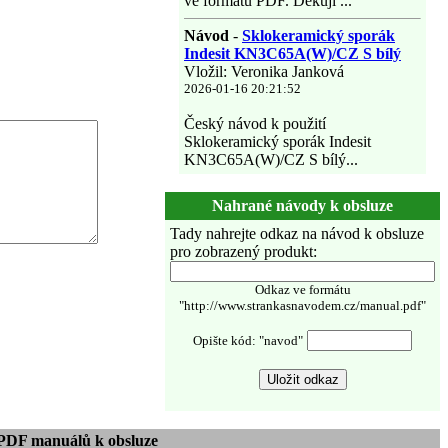
ve formátu PDF. Děkuji ...
Návod
-
Sklokeramický sporák
Indesit KN3C65A(W)/CZ S bílý
Vložil: Veronika Janková
2026-01-16 20:21:52
Český návod k použití
Sklokeramický sporák Indesit
KN3C65A(W)/CZ S bílý...
Nahrané návody k obsluze
Tady nahrejte odkaz na návod k obsluze
pro zobrazený produkt:
Odkaz ve formátu
"http://www.strankasnavodem.cz/manual.pdf"
Opište kód: "navod"
PDF manuálů k obsluze