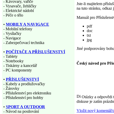
- Kávovary, vařiče
Jste-li majitelem přísl
- Vysavače, žehličky
na tuto stránku, odkaz 
- Elektrické nádobí
- Péče o tělo
Manuál pro Příslušenst
•
MOBILY A NAVIGACE
pdf
- Mobilní telefony
doc
- Vysílačky
txt
- Navigace
jpg
- Zabezpečovací technika
Jiné podporovány bohu
•
POČÍTAČE A PŘÍSLUŠENSTVÍ
- Tablety
- Notebooky
Český návod pro Přís
- Tiskárny a kancelář
- PC komponenty
•
PŘÍSLUŠENSTVÍ
- Kabely a prodlužovačky
- Žárovky
- Příslušenství pro elektroniku
Otázky a odpovědi tý
- Příslušenství pro hobby
diskuse je zatím prázdn
•
SPORT A OUTDOOR
Vložit nový komentář/
- Návod na posilování