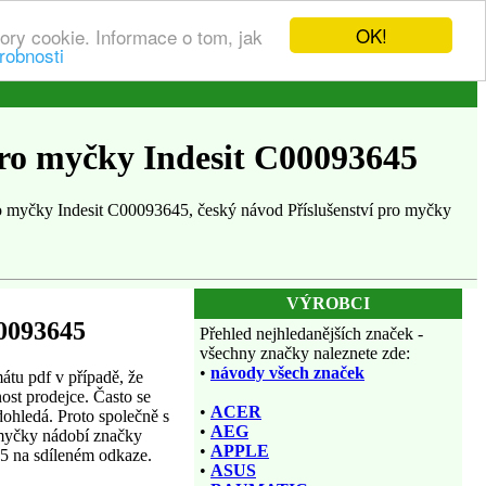
OK!
ory cookie. Informace o tom, jak
robnosti
pro myčky Indesit C00093645
o myčky Indesit C00093645, český návod Příslušenství pro myčky
VÝROBCI
00093645
Přehled nejhledanějších značek -
všechny značky naleznete zde:
•
návody všech značek
tu pdf v případě, že
ost prodejce. Často se
•
ACER
dohledá. Proto společně s
•
AEG
o myčky nádobí značky
•
APPLE
45 na sdíleném odkaze.
•
ASUS