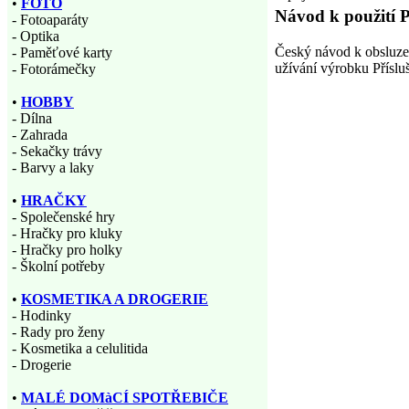
•
FOTO
Návod k použití P
- Fotoaparáty
- Optika
Český návod k obsluze
- Paměťové karty
užívání výrobku Přísluš
- Fotorámečky
•
HOBBY
- Dílna
- Zahrada
- Sekačky trávy
- Barvy a laky
•
HRAČKY
- Společenské hry
- Hračky pro kluky
- Hračky pro holky
- Školní potřeby
•
KOSMETIKA A DROGERIE
- Hodinky
- Rady pro ženy
- Kosmetika a celulitida
- Drogerie
•
MALÉ DOMàCÍ SPOTŘEBIČE