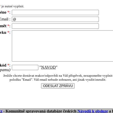
*
je nutné vyplnit.
méno
*
:
Email :
dmět
*
:
ěvku
*
:
 kód
*
:
"
NAVOD
"
 spamu)
Jesliže chcete dostávat reakce/odpovědi na Váš příspěvek, nezapomeňte vyplnit
položku "Email". Váš email nebude zobrazen, ani jinak využit/zneužit.
z
- Komunitně spravovaná databáze českých
Návodů k obsluze
a 