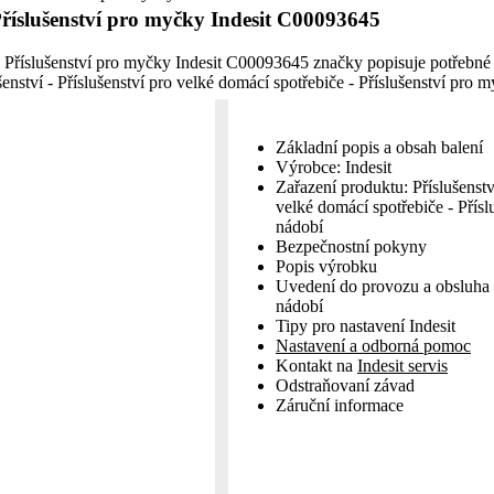
říslušenství pro myčky Indesit C00093645
 Příslušenství pro myčky Indesit C00093645 značky popisuje potřebné
enství - Příslušenství pro velké domácí spotřebiče - Příslušenství pro 
Základní popis a obsah balení
Výrobce: Indesit
Zařazení produktu: Příslušenství
velké domácí spotřebiče - Přís
nádobí
Bezpečnostní pokyny
Popis výrobku
Uvedení do provozu a obsluha 
nádobí
Tipy pro nastavení Indesit
Nastavení a odborná pomoc
Kontakt na
Indesit servis
Odstraňovaní závad
Záruční informace