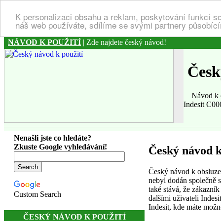
K personalizaci obsahu a reklam, poskytování funkcí s
náš web používáte, sdílíme se svými partnery působícím
NÁVOD K POUŽITÍ
| Zde najdete český návod!
Český
Návod k obs
Indesit C00
Nenašli jste co hledáte?
Zkuste Google vyhledávání!
Český návod k
Český návod k obsluze 
nebyl dodán společně s
také stává, že zákazník
Custom Search
dalšími uživateli Inde
Indesit, kde máte možn
ČESKÝ NÁVOD K POUŽITÍ