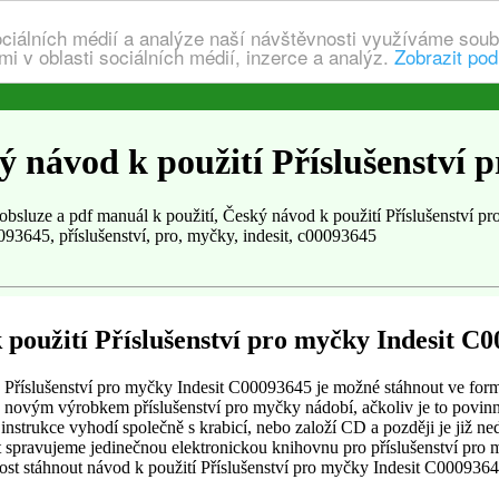
ociálních médií a analýze naší návštěvnosti využíváme soub
i v oblasti sociálních médií, inzerce a analýz.
Zobrazit pod
 návod k použití Příslušenství 
luze a pdf manuál k použití, Český návod k použití Příslušenství pr
093645, příslušenství, pro, myčky, indesit, c00093645
 použití Příslušenství pro myčky Indesit C
Příslušenství pro myčky Indesit C00093645 je možné stáhnout ve formá
 novým výrobkem příslušenství pro myčky nádobí, ačkoliv je to povinn
 instrukce vyhodí společně s krabicí, nebo založí CD a později je již ne
sit spravujeme jedinečnou elektronickou knihovnu pro příslušenství pr
ost stáhnout návod k použití Příslušenství pro myčky Indesit C000936