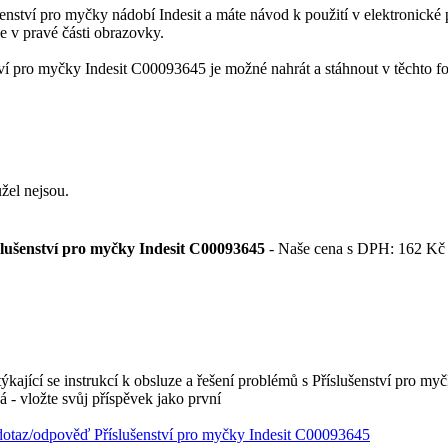
ušenství pro myčky nádobí Indesit a máte návod k použití v elektronické 
je v pravé části obrazovky.
ví pro myčky Indesit C00093645 je možné nahrát a stáhnout v těchto f
žel nejsou.
lušenství pro myčky Indesit C00093645
-
Naše cena s DPH:
162
Kč
kající se instrukcí k obsluze a řešení problémů s Příslušenství pro m
á - vložte svůj příspěvek jako první
dotaz/odpověď Příslušenství pro myčky Indesit C00093645