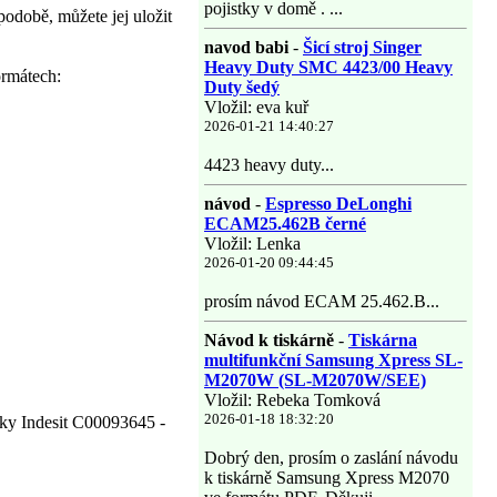
pojistky v domě . ...
podobě, můžete jej uložit
navod babi
-
Šicí stroj Singer
Heavy Duty SMC 4423/00 Heavy
ormátech:
Duty šedý
Vložil: eva kuř
2026-01-21 14:40:27
4423 heavy duty...
návod
-
Espresso DeLonghi
ECAM25.462B černé
Vložil: Lenka
2026-01-20 09:44:45
prosím návod ECAM 25.462.B...
Návod k tiskárně
-
Tiskárna
multifunkční Samsung Xpress SL-
M2070W (SL-M2070W/SEE)
Vložil: Rebeka Tomková
2026-01-18 18:32:20
yčky Indesit C00093645 -
Dobrý den, prosím o zaslání návodu
k tiskárně Samsung Xpress M2070