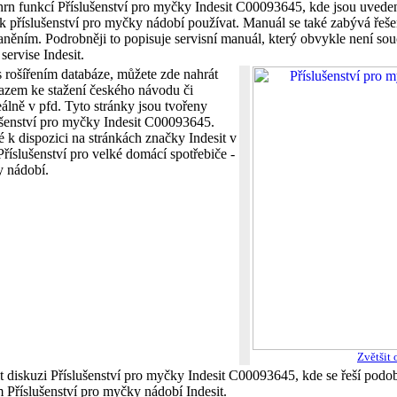
hrn funkcí Příslušenství pro myčky Indesit C00093645, kde jsou uvede
ak příslušenství pro myčky nádobí používat. Manuál se také zabývá řeše
aněním. Podrobněji to popisuje servisní manuál, který obvykle není souč
servise Indesit.
 rošířením databáze, můžete zde nahrát
azem ke stažení českého návodu či
álně v pfd. Tyto stránky jsou tvořeny
ušenství pro myčky Indesit C00093645.
 k dispozici na stránkách značky Indesit v
 Příslušenství pro velké domácí spotřebiče -
y nádobí.
Zvětšit 
 diskuzi Příslušenství pro myčky Indesit C00093645, kde se řeší podob
 Příslušenství pro myčky nádobí Indesit.