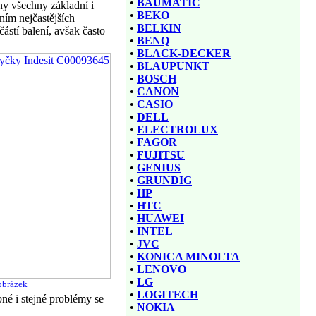
•
BAUMATIC
ny všechny základní i
•
BEKO
ním nejčastějších
•
BELKIN
ástí balení, avšak často
•
BENQ
•
BLACK-DECKER
•
BLAUPUNKT
•
BOSCH
•
CANON
•
CASIO
•
DELL
•
ELECTROLUX
•
FAGOR
•
FUJITSU
•
GENIUS
•
GRUNDIG
•
HP
•
HTC
•
HUAWEI
•
INTEL
•
JVC
•
KONICA MINOLTA
•
LENOVO
•
LG
obrázek
•
LOGITECH
né i stejné problémy se
•
NOKIA