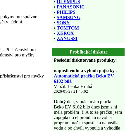
•
OLYMPUS
•
PANASONIC
•
PHILIPS
 pokyny pro správné
•
SAMSUNG
myčky nádobí.
•
SONY
•
TOMTOM
•
XEROX
•
ZANUSSI
 - Příslušenství pro
Probíhající diskuze
lušenství pro myčky
Poslední diskutované produkty
:
napustí vodu a vyhodí pojistky
-
příslušenství pro myčky
Automatická pračka Beko EV
6102 bílá
Vložil: Lenka Hrubá
2026-01-28 21:45:02
Dobrý den, v práci mám pračku
Beko EV 6102 bílo dnes jsem s ní
měla problém !!! A to že pračku jsem
zapojila do el proudu a navolila
program pračka spustila a napustila
vodu a po chvíli vypnula a vyhodila