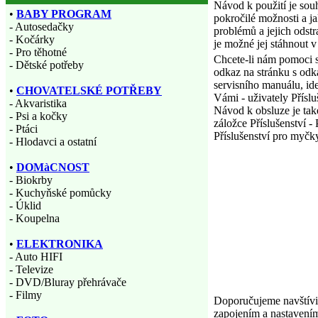
Návod k použití je sou
•
BABY PROGRAM
pokročilé možnosti a j
- Autosedačky
problémů a jejich odstr
- Kočárky
je možné jej stáhnout v 
- Pro těhotné
Chcete-li nám pomoci s
- Dětské potřeby
odkaz na stránku s odk
servisního manuálu, ide
•
CHOVATELSKÉ POTŘEBY
Vámi - uživately Přísl
- Akvaristika
Návod k obsluze je také
- Psi a kočky
záložce Příslušenství -
- Ptáci
Příslušenství pro myčk
- Hlodavci a ostatní
•
DOMàCNOST
- Biokrby
- Kuchyňské pomůcky
- Úklid
- Koupelna
•
ELEKTRONIKA
- Auto HIFI
- Televize
- DVD/Bluray přehrávače
- Filmy
Doporučujeme navštívit
zapojením a nastavením