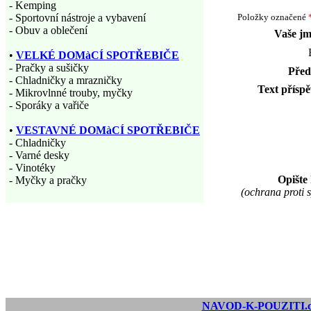
- Kemping
- Sportovní nástroje a vybavení
Položky označené
- Obuv a oblečení
Vaše j
•
VELKÉ DOMàCÍ SPOTŘEBIČE
- Pračky a sušičky
Pře
- Chladničky a mrazničky
Text přísp
- Mikrovlnné trouby, myčky
- Sporáky a vařiče
•
VESTAVNÉ DOMàCÍ SPOTŘEBIČE
- Chladničky
- Varné desky
- Vinotéky
Opište
- Myčky a pračky
(ochrana proti
NAVOD-K-POUZITI.c