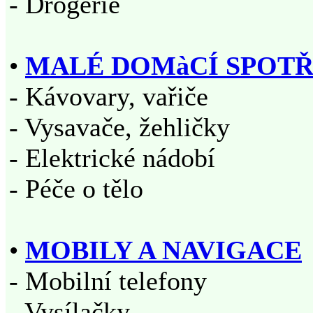
- Drogerie
•
MALÉ DOMàCÍ SPOTŘ
- Kávovary, vařiče
- Vysavače, žehličky
- Elektrické nádobí
- Péče o tělo
•
MOBILY A NAVIGACE
- Mobilní telefony
- Vysílačky