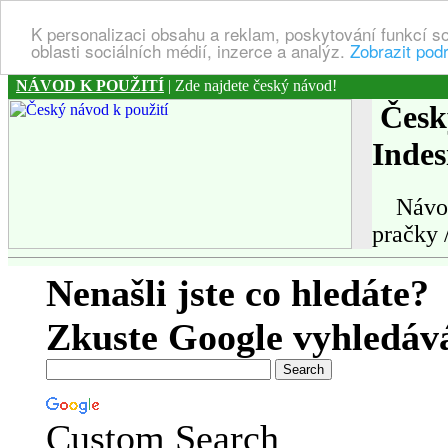
K personalizaci obsahu a reklam, poskytování funkcí s
oblasti sociálních médií, inzerce a analýz.
Zobrazit pod
NÁVOD K POUŽITÍ
| Zde najdete český návod!
Český
Indes
Návod k
pračky 
Nenašli jste co hledáte?
Zkuste Google vyhledáv
Custom Search