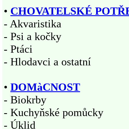
•
CHOVATELSKÉ POTŘ
- Akvaristika
- Psi a kočky
- Ptáci
- Hlodavci a ostatní
•
DOMàCNOST
- Biokrby
- Kuchyňské pomůcky
- Úklid