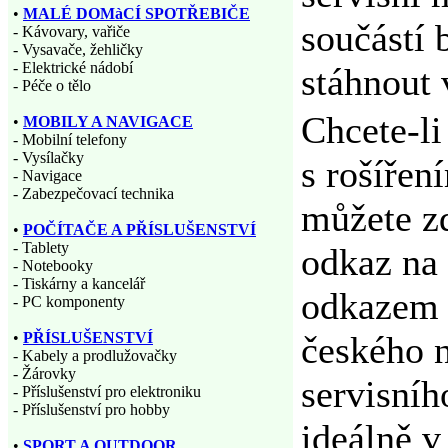
•
MALÉ DOMàCÍ SPOTŘEBIČE
součástí 
- Kávovary, vařiče
- Vysavače, žehličky
- Elektrické nádobí
stáhnout 
- Péče o tělo
Chcete-l
•
MOBILY A NAVIGACE
- Mobilní telefony
- Vysílačky
s rošířen
- Navigace
- Zabezpečovací technika
můžete z
•
POČÍTAČE A PŘÍSLUŠENSTVÍ
- Tablety
odkaz na 
- Notebooky
- Tiskárny a kancelář
odkazem 
- PC komponenty
•
PŘÍSLUŠENSTVÍ
českého 
- Kabely a prodlužovačky
- Žárovky
servisníh
- Příslušenství pro elektroniku
- Příslušenství pro hobby
ideálně v
•
SPORT A OUTDOOR