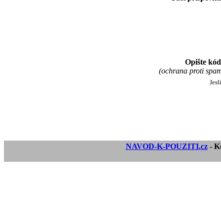
Opište kód
(ochrana proti spa
Jesl
NAVOD-K-POUZITI.cz
- K