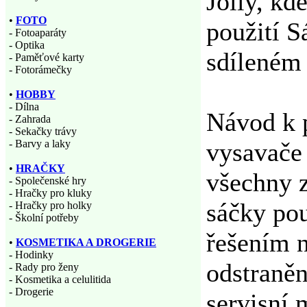
Jolly, kd
•
FOTO
použití S
- Fotoaparáty
- Optika
sdíleném
- Paměťové karty
- Fotorámečky
•
HOBBY
- Dílna
Návod k p
- Zahrada
- Sekačky trávy
vysavače 
- Barvy a laky
•
HRAČKY
všechny z
- Společenské hry
- Hračky pro kluky
sáčky pou
- Hračky pro holky
- Školní potřeby
řešením n
•
KOSMETIKA A DROGERIE
- Hodinky
odstraněn
- Rady pro ženy
- Kosmetika a celulitida
- Drogerie
servisní 