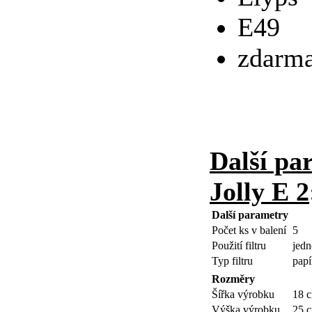
E49
zdarma
Další pa
Jolly E 2
Další parametry
Počet ks v balení
5
Použití filtru
jedn
Typ filtru
papí
Rozměry
Šířka výrobku
18 
Výška výrobku
25 