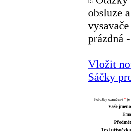
obsluze a
vysavače 
prázdná -
Vložit n
Sáčky pro
Položky označené
*
je 
Vaše jméno
Emai
Předmět
Text příspěvku