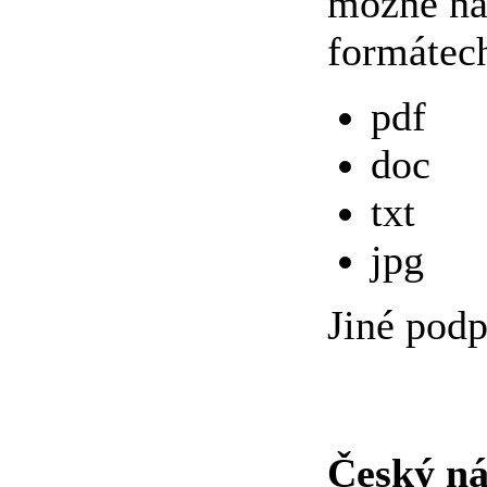
možné nah
formátec
pdf
doc
txt
jpg
Jiné pod
Český ná