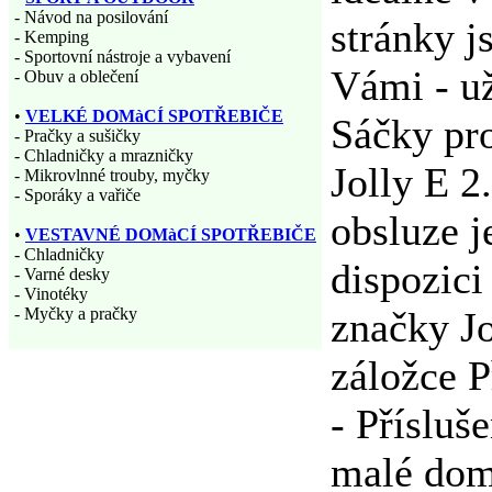
- Návod na posilování
stránky j
- Kemping
- Sportovní nástroje a vybavení
Vámi - už
- Obuv a oblečení
•
VELKÉ DOMàCÍ SPOTŘEBIČE
Sáčky pr
- Pračky a sušičky
- Chladničky a mrazničky
Jolly E 2
- Mikrovlnné trouby, myčky
- Sporáky a vařiče
obsluze j
•
VESTAVNÉ DOMàCÍ SPOTŘEBIČE
- Chladničky
dispozici
- Varné desky
- Vinotéky
- Myčky a pračky
značky Jo
záložce P
- Přísluš
malé dom