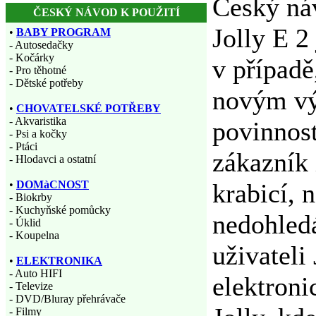
Český ná
ČESKÝ NÁVOD K POUŽITÍ
Jolly E 2
•
BABY PROGRAM
- Autosedačky
- Kočárky
v případě
- Pro těhotné
- Dětské potřeby
novým vý
•
CHOVATELSKÉ POTŘEBY
- Akvaristika
povinnost
- Psi a kočky
- Ptáci
zákazník 
- Hlodavci a ostatní
krabicí, 
•
DOMàCNOST
- Biokrby
- Kuchyňské pomůcky
nedohledá
- Úklid
- Koupelna
uživateli
•
ELEKTRONIKA
- Auto HIFI
elektron
- Televize
- DVD/Bluray přehrávače
- Filmy