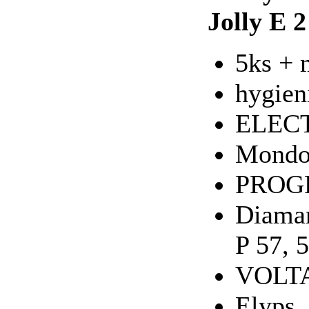
Jolly E 2
5ks + m
hygien
ELEC
Mondo
PROG
Diaman
P 57, 
VOLT
Elyps