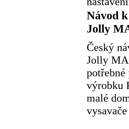
nastavení
Návod k 
Jolly 
Český ná
Jolly MA
potřebné 
výrobku P
malé domá
vysavače 