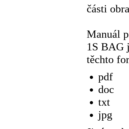
části obr
Manuál p
1S BAG j
těchto fo
pdf
doc
txt
jpg