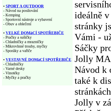
servisníh
•
SPORT A OUTDOOR
- Návod na posilování
ideálně v
- Kemping
- Sportovní nástroje a vybavení
stránky j
- Obuv a oblečení
•
VELKÉ DOMàCÍ SPOTŘEBIČE
Vámi - už
- Pračky a sušičky
- Chladničky a mrazničky
Sáčky pr
- Mikrovlnné trouby, myčky
- Sporáky a vařiče
Jolly M
•
VESTAVNÉ DOMàCÍ SPOTŘEBIČE
- Chladničky
Návod k 
- Varné desky
- Vinotéky
- Myčky a pračky
také k di
stránkác
Jolly v z