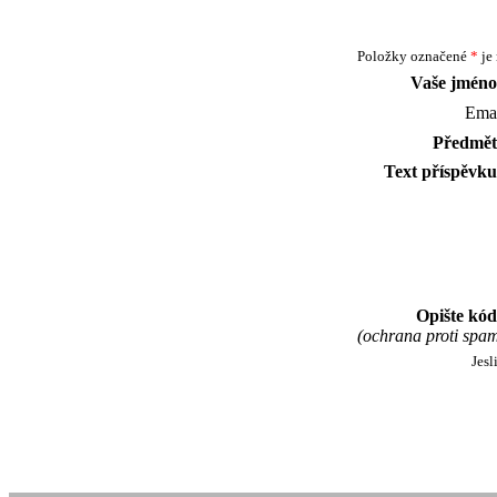
Položky označené
*
je 
Vaše jméno
Emai
Předmět
Text příspěvku
Opište kód
(ochrana proti spa
Jesl