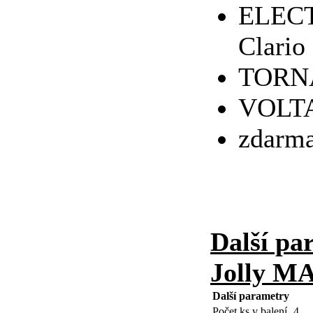
ELECTR
Clario
TORNA
VOLTA
zdarma
Další pa
Jolly M
Další parametry
Počet ks v balení
4