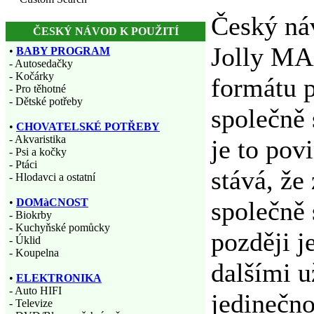
Český ná
ČESKÝ NÁVOD K POUŽITÍ
Jolly MA
•
BABY PROGRAM
- Autosedačky
- Kočárky
formátu p
- Pro těhotné
- Dětské potřeby
společně
•
CHOVATELSKÉ POTŘEBY
- Akvaristika
je to pov
- Psi a kočky
- Ptáci
stává, že
- Hlodavci a ostatní
společně 
•
DOMàCNOST
- Biokrby
- Kuchyňské pomůcky
později j
- Úklid
- Koupelna
dalšími u
•
ELEKTRONIKA
- Auto HIFI
jedinečno
- Televize