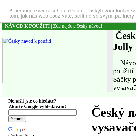
K personalizaci obsahu a reklam, poskytování funkcí s
tom, jak náš web používáte, sdílíme se svými partnery 
NÁVOD K POUŽITÍ
| Zde najdete český návod!
Český
Joll
Návod k
použití
Sáčky p
vysavač
Nenašli jste co hledáte?
Zkuste Google vyhledávání!
Český n
vysavač
Custom Search