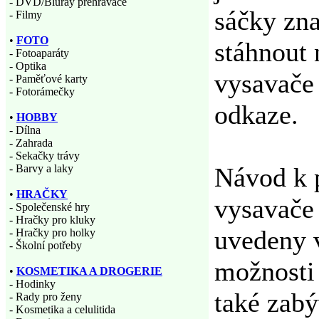
- DVD/Bluray přehrávače
sáčky zna
- Filmy
•
FOTO
stáhnout 
- Fotoaparáty
- Optika
vysavače
- Paměťové karty
- Fotorámečky
odkaze.
•
HOBBY
- Dílna
- Zahrada
- Sekačky trávy
Návod k p
- Barvy a laky
•
HRAČKY
vysavače
- Společenské hry
- Hračky pro kluky
uvedeny v
- Hračky pro holky
- Školní potřeby
možnosti 
•
KOSMETIKA A DROGERIE
- Hodinky
také zabý
- Rady pro ženy
- Kosmetika a celulitida