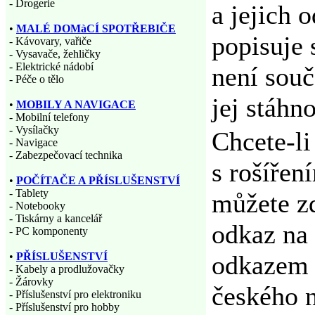
- Drogerie
a jejich 
•
MALÉ DOMàCÍ SPOTŘEBIČE
popisuje 
- Kávovary, vařiče
- Vysavače, žehličky
- Elektrické nádobí
není souč
- Péče o tělo
jej stáhno
•
MOBILY A NAVIGACE
- Mobilní telefony
- Vysílačky
Chcete-l
- Navigace
- Zabezpečovací technika
s rošířen
•
POČÍTAČE A PŘÍSLUŠENSTVÍ
- Tablety
můžete z
- Notebooky
- Tiskárny a kancelář
odkaz na 
- PC komponenty
•
PŘÍSLUŠENSTVÍ
odkazem 
- Kabely a prodlužovačky
- Žárovky
českého 
- Příslušenství pro elektroniku
- Příslušenství pro hobby