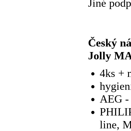
Jiné pod
Český ná
Jolly M
4ks + m
hygien
AEG - 
PHILIP
line, 