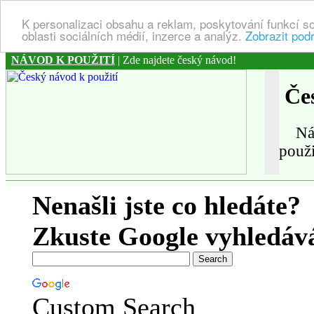
K personalizaci obsahu a reklam, poskytování funkcí s
oblasti sociálních médií, inzerce a analýz.
Zobrazit pod
NÁVOD K POUŽITÍ
| Zde najdete český návod!
Čes
Návo
použi
Nenašli jste co hledáte?
Zkuste Google vyhledáv
Custom Search