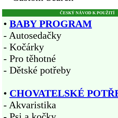
ČESKÝ NÁVOD K POUŽITÍ
•
BABY PROGRAM
- Autosedačky
- Kočárky
- Pro těhotné
- Dětské potřeby
•
CHOVATELSKÉ POTŘ
- Akvaristika
- Psi a kočky