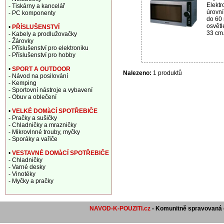
Elektr
- Tiskárny a kancelář
úrovn
- PC komponenty
do 60 
osvětl
•
PŘÍSLUŠENSTVÍ
33 cm.
- Kabely a prodlužovačky
- Žárovky
- Příslušenství pro elektroniku
- Příslušenství pro hobby
•
SPORT A OUTDOOR
Nalezeno:
1 produktů
- Návod na posilování
- Kemping
- Sportovní nástroje a vybavení
- Obuv a oblečení
•
VELKÉ DOMàCÍ SPOTŘEBIČE
- Pračky a sušičky
- Chladničky a mrazničky
- Mikrovlnné trouby, myčky
- Sporáky a vařiče
•
VESTAVNÉ DOMàCÍ SPOTŘEBIČE
- Chladničky
- Varné desky
- Vinotéky
- Myčky a pračky
NAVOD-K-POUZITI.cz
- Komunitně spravovaná