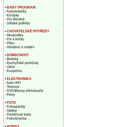
•
BABY PROGRAM
- Autosedačky
- Kočárky
- Pro těhotné
- Dětské potřeby
•
CHOVATELSKÉ POTŘEBY
- Akvaristika
- Psi a kočky
- Ptáci
- Hlodavci a ostatní
•
DOMàCNOST
- Biokrby
- Kuchyňské pomůcky
- Úklid
- Koupelna
•
ELEKTRONIKA
- Auto HIFI
- Televize
- DVD/Bluray přehrávače
- Filmy
•
FOTO
- Fotoaparáty
- Optika
- Paměťové karty
- Fotorámečky
•
HOBBY