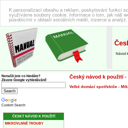
K personalizaci obsahu a reklam, poskytování funkcí so
využíváme soubory cookie. Informace o tom, jak náš w
působícími v oblasti sociálních médií, inzerce a analýz
NÁVOD K POUŽITÍ
| Zde najdete český návod!
Česk
Návod k o
Nenašli jste co hledáte?
Český návod k použití -
Zkuste Google vyhledávání!
Velké domácí spotřebiče - Mik
Custom Search
ČESKÝ NÁVOD K POUŽITÍ
MIKROVLNNÉ TROUBY