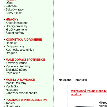
- Dílna
- Zahrada
- Sekačky trávy
- Barvy a laky
•
HRAČKY
- Společenské hry
- Hračky pro kluky
- Hračky pro holky
- Školní potřeby
•
KOSMETIKA A DROGERIE
- Hodinky
- Rady pro ženy
- Kosmetika a celulitida
- Drogerie
•
MALÉ DOMàCÍ SPOTŘEBIČE
- Kávovary, vařiče
- Vysavače, žehličky
- Elektrické nádobí
- Péče o tělo
•
MOBILY A NAVIGACE
Nalezeno:
1 produktů
- Mobilní telefony
- Vysílačky
- Navigace
Mikrovlnná trouba Beko M
- Zabezpečovací technika
obsluze
•
POČÍTAČE A PŘÍSLUŠENSTVÍ
Mikrov
- Tablety
objem:
- Notebooky