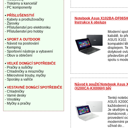
- Tiskárny a kancelář
- PC komponenty
•
PŘÍSLUŠENSTVÍ
Notebook Asus X102BA-DF065H
- Kabely a prodlužovačky
Instrukce k obsluze
- Žárovky
- Příslušenství pro elektroniku
- Příslušenství pro hobby
Moderní spol
kabátě, to p
•
SPORT A OUTDOOR
ASUS X102. 
- Návod na posilování
kompaktní tě
- Kemping
displejem. T
- Sportovní nástroje a vybavení
dotykové ovlá
- Obuv a oblečení
především př
spolu s mode
•
VELKÉ DOMàCÍ SPOTŘEBIČE
- Pračky a sušičky
- Chladničky a mrazničky
- Mikrovlnné trouby, myčky
- Sporáky a vařiče
Návod k použití Notebook Asu
•
VESTAVNÉ DOMàCÍ SPOTŘEBIČE
(X200CA-KX006H) bílý
- Chladničky
- Varné desky
Tenký noteb
- Vinotéky
ASUS X200CA
- Myčky a pračky
každodenní p
Je skvělým s
domácnosti, 
provedení oc
moderními pr
užívat do...