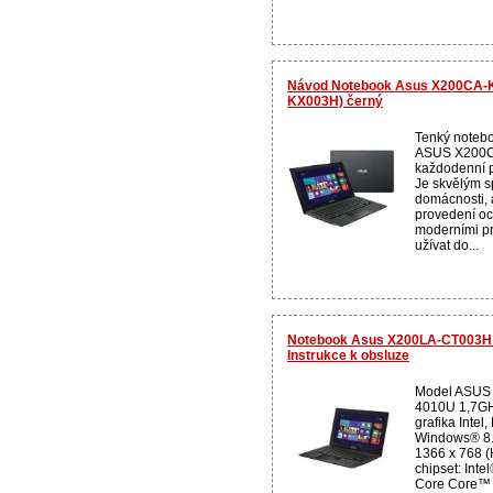
Návod Notebook Asus X200CA-
KX003H) černý
Tenký noteb
ASUS X200CA
každodenní p
Je skvělým s
domácnosti, 
provedení oc
moderními pr
užívat do...
Notebook Asus X200LA-CT003H 
Instrukce k obsluze
Model ASUS
4010U 1,7GH
grafika Intel
Windows® 8.1
1366 x 768 (
chipset: Inte
Core Core™ 