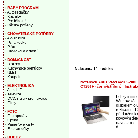
•
BABY PROGRAM
- Autosedačky
- Kočárky
- Pro těhotné
- Dětské potřeby
•
CHOVATELSKÉ POTŘEBY
- Akvaristika
- Psi a kočky
- Ptáci
- Hlodavci a ostatní
•
DOMàCNOST
- Biokrby
- Kuchyňské pomůcky
Nalezeno:
14 produktů
- Úklid
- Koupelna
Notebook Asus VivoBook S200E
•
ELEKTRONIKA
CT296H) černý/stříbrný - Instruk
- Auto HIFI
- Televize
Lehký minino
- DVD/Bluray přehrávače
Windows 8 a
- Filmy
displejem o ú
rozlišením 1
•
FOTO
předurčen k 
- Fotoaparáty
kovovým těle
- Optika
návratem z h
- Paměťové karty
d...
- Fotorámečky
•
HOBBY