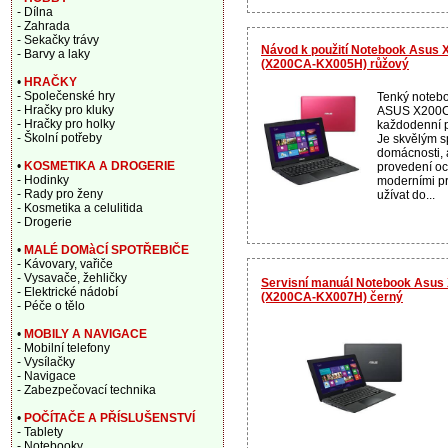
- Dílna
- Zahrada
- Sekačky trávy
Návod k použití Notebook Asu
- Barvy a laky
(X200CA-KX005H) růžový
•
HRAČKY
- Společenské hry
Tenký noteb
- Hračky pro kluky
ASUS X200CA
- Hračky pro holky
každodenní p
- Školní potřeby
Je skvělým s
domácnosti, 
•
KOSMETIKA A DROGERIE
provedení oc
- Hodinky
moderními pr
- Rady pro ženy
užívat do...
- Kosmetika a celulitida
- Drogerie
•
MALÉ DOMàCÍ SPOTŘEBIČE
- Kávovary, vařiče
- Vysavače, žehličky
Servisní manuál Notebook Asu
- Elektrické nádobí
(X200CA-KX007H) černý
- Péče o tělo
•
MOBILY A NAVIGACE
- Mobilní telefony
- Vysílačky
- Navigace
- Zabezpečovací technika
•
POČÍTAČE A PŘÍSLUŠENSTVÍ
- Tablety
- Notebooky