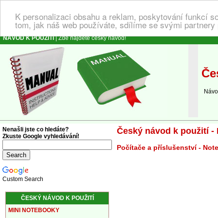
K personalizaci obsahu a reklam, poskytování funkcí s
tom, jak náš web používáte, sdílíme se svými partnery 
NÁVOD K POUŽITÍ
| Zde najdete český návod!
Čes
Návod 
Nenašli jste co hledáte?
Český návod k použití -
Zkuste Google vyhledávání!
Počítače a příslušenství - No
Custom Search
ČESKÝ NÁVOD K POUŽITÍ
MINI NOTEBOOKY