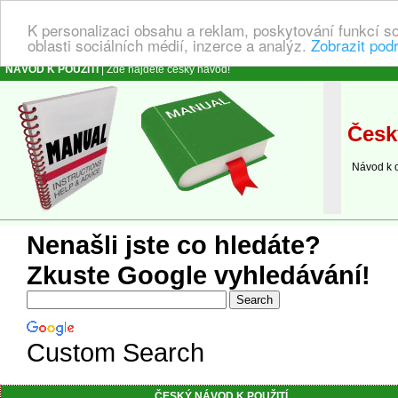
K personalizaci obsahu a reklam, poskytování funkcí s
oblasti sociálních médií, inzerce a analýz.
Zobrazit pod
NÁVOD K POUŽITÍ
| Zde najdete český návod!
Český
Návod k obs
Nenašli jste co hledáte?
Zkuste Google vyhledávání!
Custom Search
ČESKÝ NÁVOD K POUŽITÍ