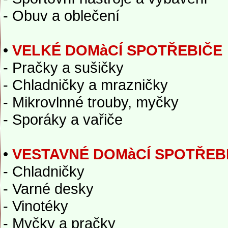
- Obuv a oblečení
•
VELKÉ DOMàCÍ SPOTŘEBIČE
- Pračky a sušičky
- Chladničky a mrazničky
- Mikrovlnné trouby, myčky
- Sporáky a vařiče
•
VESTAVNÉ DOMàCÍ SPOTŘEB
- Chladničky
- Varné desky
- Vinotéky
- Myčky a pračky