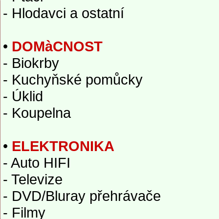
- Hlodavci a ostatní
•
DOMàCNOST
- Biokrby
- Kuchyňské pomůcky
- Úklid
- Koupelna
•
ELEKTRONIKA
- Auto HIFI
- Televize
- DVD/Bluray přehrávače
- Filmy