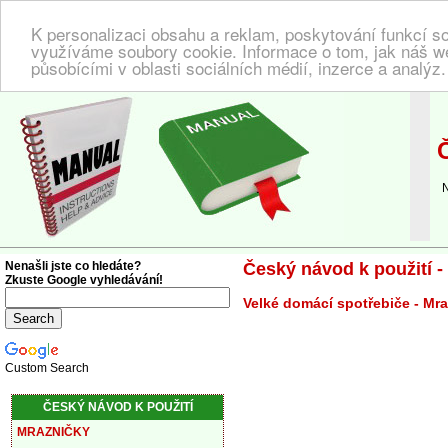
K personalizaci obsahu a reklam, poskytování funkcí so
využíváme soubory cookie. Informace o tom, jak náš w
působícími v oblasti sociálních médií, inzerce a analýz
NÁVOD K POUŽITÍ
| Zde najdete český návod!
Č
Náv
Nenašli jste co hledáte?
Český návod k použití 
Zkuste Google vyhledávání!
Velké domácí spotřebiče - Mr
Custom Search
ČESKÝ NÁVOD K POUŽITÍ
MRAZNIČKY