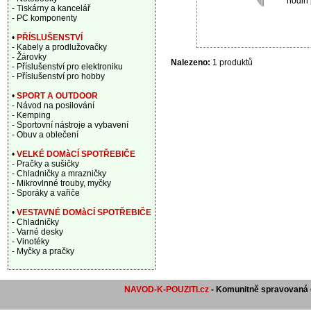
hodin 
- Tiskárny a kancelář
- PC komponenty
•
PŘÍSLUŠENSTVÍ
- Kabely a prodlužovačky
- Žárovky
Nalezeno:
1 produktů
- Příslušenství pro elektroniku
- Příslušenství pro hobby
•
SPORT A OUTDOOR
- Návod na posilování
- Kemping
- Sportovní nástroje a vybavení
- Obuv a oblečení
•
VELKÉ DOMàCÍ SPOTŘEBIČE
- Pračky a sušičky
- Chladničky a mrazničky
- Mikrovlnné trouby, myčky
- Sporáky a vařiče
•
VESTAVNÉ DOMàCÍ SPOTŘEBIČE
- Chladničky
- Varné desky
- Vinotéky
- Myčky a pračky
NAVOD-K-POUZITI.cz
- Komunitně spravovaná