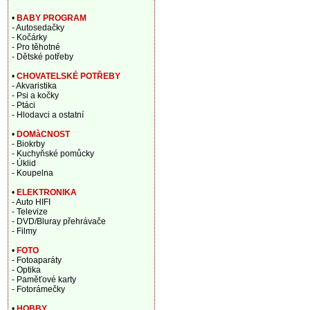
•
BABY PROGRAM
- Autosedačky
- Kočárky
- Pro těhotné
- Dětské potřeby
•
CHOVATELSKÉ POTŘEBY
- Akvaristika
- Psi a kočky
- Ptáci
- Hlodavci a ostatní
•
DOMàCNOST
- Biokrby
- Kuchyňské pomůcky
- Úklid
- Koupelna
•
ELEKTRONIKA
- Auto HIFI
- Televize
- DVD/Bluray přehrávače
- Filmy
•
FOTO
- Fotoaparáty
- Optika
- Paměťové karty
- Fotorámečky
•
HOBBY