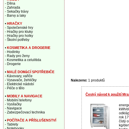
- Dílna
- Zahrada
- Sekačky trávy
- Barvy a laky
•
HRAČKY
- Společenské hry
- Hračky pro kluky
- Hračky pro holky
- Školní potřeby
•
KOSMETIKA A DROGERIE
- Hodinky
- Rady pro ženy
- Kosmetika a celulitida
- Drogerie
•
MALÉ DOMàCÍ SPOTŘEBIČE
- Kávovary, vařiče
- Vysavače, žehličky
Nalezeno:
1 produktů
- Elektrické nádobí
- Péče o tělo
Český návod k použití Mr
•
MOBILY A NAVIGACE
- Mobilní telefony
- Vysílačky
energe
- Navigace
kWh/de
- Zabezpečovací technika
odkláp
rok 17
•
POČÍTAČE A PŘÍSLUŠENSTVÍ
čístý 
- Tablety
kg/den
- Notebooky