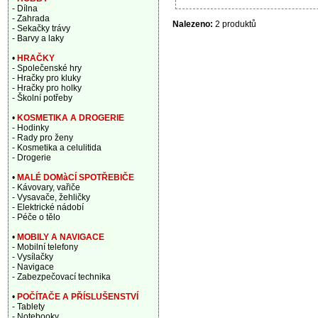
- Dílna
- Zahrada
Nalezeno:
2 produktů
- Sekačky trávy
- Barvy a laky
•
HRAČKY
- Společenské hry
- Hračky pro kluky
- Hračky pro holky
- Školní potřeby
•
KOSMETIKA A DROGERIE
- Hodinky
- Rady pro ženy
- Kosmetika a celulitida
- Drogerie
•
MALÉ DOMàCÍ SPOTŘEBIČE
- Kávovary, vařiče
- Vysavače, žehličky
- Elektrické nádobí
- Péče o tělo
•
MOBILY A NAVIGACE
- Mobilní telefony
- Vysílačky
- Navigace
- Zabezpečovací technika
•
POČÍTAČE A PŘÍSLUŠENSTVÍ
- Tablety
- Notebooky