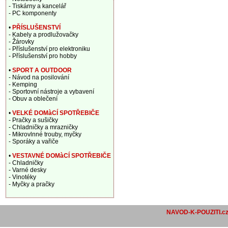
- Tiskárny a kancelář
- PC komponenty
•
PŘÍSLUŠENSTVÍ
- Kabely a prodlužovačky
- Žárovky
- Příslušenství pro elektroniku
- Příslušenství pro hobby
•
SPORT A OUTDOOR
- Návod na posilování
- Kemping
- Sportovní nástroje a vybavení
- Obuv a oblečení
•
VELKÉ DOMàCÍ SPOTŘEBIČE
- Pračky a sušičky
- Chladničky a mrazničky
- Mikrovlnné trouby, myčky
- Sporáky a vařiče
•
VESTAVNÉ DOMàCÍ SPOTŘEBIČE
- Chladničky
- Varné desky
- Vinotéky
- Myčky a pračky
NAVOD-K-POUZITI.c