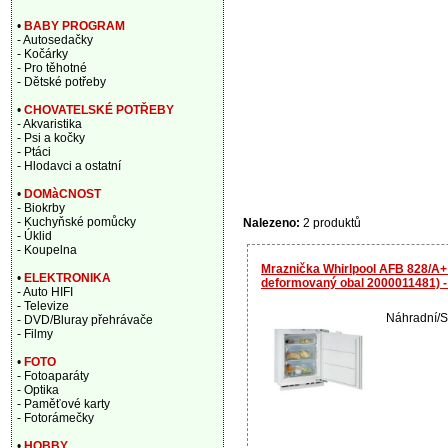
•
BABY PROGRAM
- Autosedačky
- Kočárky
- Pro těhotné
- Dětské potřeby
•
CHOVATELSKÉ POTŘEBY
- Akvaristika
- Psi a kočky
- Ptáci
- Hlodavci a ostatní
•
DOMàCNOST
- Biokrby
- Kuchyňské pomůcky
Nalezeno:
2 produktů
- Úklid
- Koupelna
Mraznička Whirlpool AFB 828/A+ b
•
ELEKTRONIKA
deformovaný obal 2000011481) - 
- Auto HIFI
- Televize
Náhradní/S
- DVD/Bluray přehrávače
- Filmy
•
FOTO
- Fotoaparáty
- Optika
- Paměťové karty
- Fotorámečky
•
HOBBY