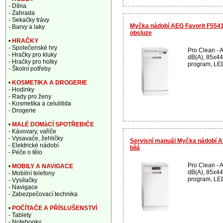
- Dílna
- Zahrada
- Sekačky trávy
Myčka nádobí AEG Favorit F55410
- Barvy a laky
obsluze
•
HRAČKY
- Společenské hry
Pro Clean - A
- Hračky pro kluky
dB(A), 85x4
- Hračky pro holky
program, LED 
- Školní potřeby
•
KOSMETIKA A DROGERIE
- Hodinky
- Rady pro ženy
- Kosmetika a celulitida
- Drogerie
•
MALÉ DOMàCÍ SPOTŘEBIČE
- Kávovary, vařiče
- Vysavače, žehličky
Servisní manuál Myčka nádobí 
- Elektrické nádobí
bílá
- Péče o tělo
Pro Clean - A
•
MOBILY A NAVIGACE
dB(A), 85x4
- Mobilní telefony
program, LED 
- Vysílačky
- Navigace
- Zabezpečovací technika
•
POČÍTAČE A PŘÍSLUŠENSTVÍ
- Tablety
- Notebooky