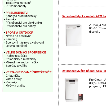
- Tiskárny a kancelář
- PC komponenty
•
PŘÍSLUŠENSTVÍ
- Kabely a prodlužovačky
Datasheet Myčka nádobí AEG Fav
- Žárovky
- Příslušenství pro elektroniku
A+/A/A, 4 pro
- Příslušenství pro hobby
85x60x61cm,
displej...
•
SPORT A OUTDOOR
- Návod na posilování
- Kemping
- Sportovní nástroje a vybavení
- Obuv a oblečení
•
VELKÉ DOMàCÍ SPOTŘEBIČE
- Pračky a sušičky
- Chladničky a mrazničky
- Mikrovlnné trouby, myčky
- Sporáky a vařiče
Datasheet Myčka nádobí AEG 
•
VESTAVNÉ DOMàCÍ SPOTŘEBIČE
- Chladničky
- Varné desky
Pro Clean - A
- Vinotéky
dB(A), 85x4
- Myčky a pračky
program, LED 