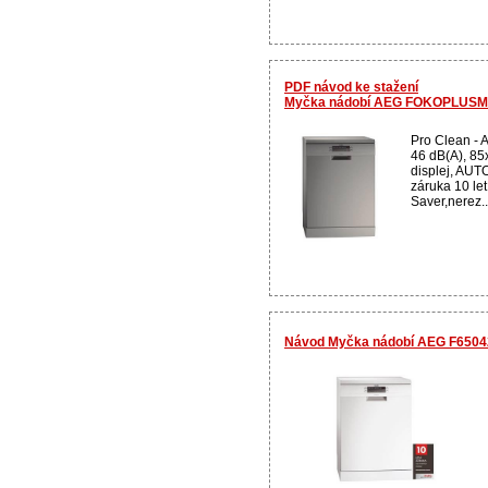
PDF návod ke stažení
Myčka nádobí AEG FOKOPLUSM
Pro Clean - A
46 dB(A), 85
displej, AUTO
záruka 10 let
Saver,nerez..
Návod Myčka nádobí AEG F6504