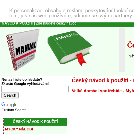
K personalizaci obsahu a reklam, poskytování funkcí s
tom, jak náš web používáte, sdílíme se svými partnery 
NÁVOD K POUŽITÍ
| Zde najdete český návod!
Če
Návod
Nenašli jste co hledáte?
Český návod k použití 
Zkuste Google vyhledávání!
Velké domácí spotřebiče - My
Custom Search
ČESKÝ NÁVOD K POUŽITÍ
MYČKY NàDOBÍ