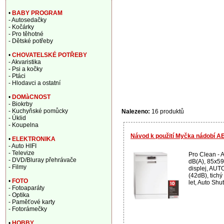
•
BABY PROGRAM
- Autosedačky
- Kočárky
- Pro těhotné
- Dětské potřeby
•
CHOVATELSKÉ POTŘEBY
- Akvaristika
- Psi a kočky
- Ptáci
- Hlodavci a ostatní
•
DOMàCNOST
- Biokrby
- Kuchyňské pomůcky
Nalezeno:
16 produktů
- Úklid
- Koupelna
Návod k použití Myčka nádobí A
•
ELEKTRONIKA
- Auto HIFI
- Televize
Pro Clean - A
- DVD/Bluray přehrávače
dB(A), 85x59
- Filmy
displej, AUT
(42dB), tichý
•
FOTO
let, Auto Shut 
- Fotoaparáty
- Optika
- Paměťové karty
- Fotorámečky
•
HOBBY