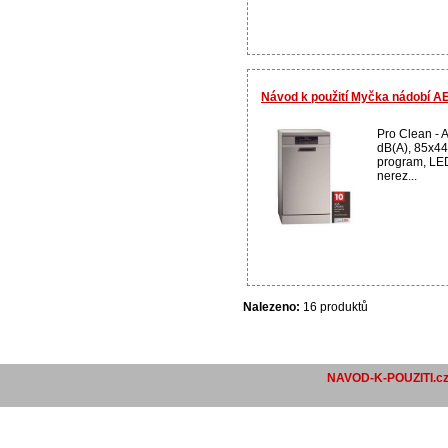
Návod k použití Myčka nádobí 
Pro Clean - A
dB(A), 85x4
program, LED 
nerez...
Nalezeno:
16 produktů
NAVOD-K-POUZITI.c