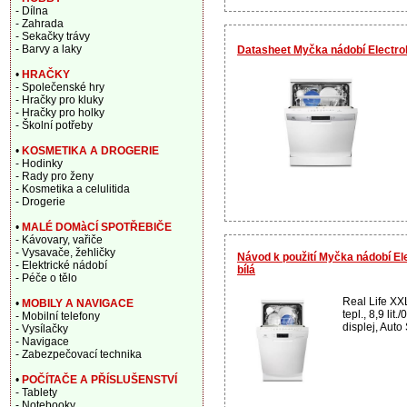
- Dílna
- Zahrada
- Sekačky trávy
- Barvy a laky
Datasheet Myčka nádobí Electr
•
HRAČKY
- Společenské hry
- Hračky pro kluky
- Hračky pro holky
- Školní potřeby
•
KOSMETIKA A DROGERIE
- Hodinky
- Rady pro ženy
- Kosmetika a celulitida
- Drogerie
•
MALÉ DOMàCÍ SPOTŘEBIČE
- Kávovary, vařiče
- Vysavače, žehličky
Návod k použití Myčka nádobí 
- Elektrické nádobí
bílá
- Péče o tělo
Real Life XXL
•
MOBILY A NAVIGACE
tepl., 8,9 lit
- Mobilní telefony
displej, Auto S
- Vysílačky
- Navigace
- Zabezpečovací technika
•
POČÍTAČE A PŘÍSLUŠENSTVÍ
- Tablety
- Notebooky