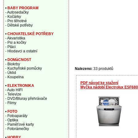
•
BABY PROGRAM
- Autosedačky
- Kočárky
- Pro těhotné
- Dětské potřeby
•
CHOVATELSKÉ POTŘEBY
- Akvaristika
- Psi a kočky
- Ptáci
- Hlodavci a ostatní
•
DOMàCNOST
- Biokrby
- Kuchyňské pomůcky
Nalezeno:
33 produktů
- Úklid
- Koupelna
PDF návod ke stažení
•
ELEKTRONIKA
Myčka nádobí Electrolux ESF68
- Auto HIFI
- Televize
- DVD/Bluray přehrávače
- Filmy
•
FOTO
- Fotoaparáty
- Optika
- Paměťové karty
- Fotorámečky
•
HOBBY