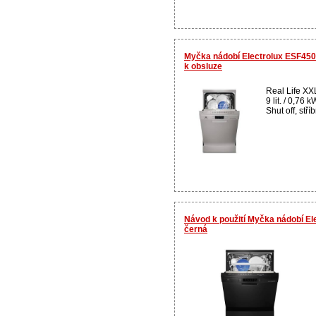
Myčka nádobí Electrolux ESF450
k obsluze
Real Life XXL 
9 lit. / 0,76 
Shut off, stříb
Návod k použití Myčka nádobí E
černá