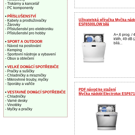
- Tiskárny a kancelář
- PC komponenty
•
PŘÍSLUŠENSTVÍ
Uživatelská příručka Myčka nádo
- Kabely a prodlužovačky
ESF6500LOW bílá
- Žárovky
- Příslušenství pro elektroniku
- Příslušenství pro hobby
A+,6 prog. / 4
kWh, 49 dB (A
•
SPORT A OUTDOOR
bílá...
- Návod na posilování
- Kemping
- Sportovní nástroje a vybavení
- Obuv a oblečení
•
VELKÉ DOMàCÍ SPOTŘEBIČE
- Pračky a sušičky
- Chladničky a mrazničky
- Mikrovlnné trouby, myčky
- Sporáky a vařiče
PDF návod ke stažení
•
VESTAVNÉ DOMàCÍ SPOTŘEBIČE
Myčka nádobí Electrolux ESF67
- Chladničky
- Varné desky
- Vinotéky
- Myčky a pračky