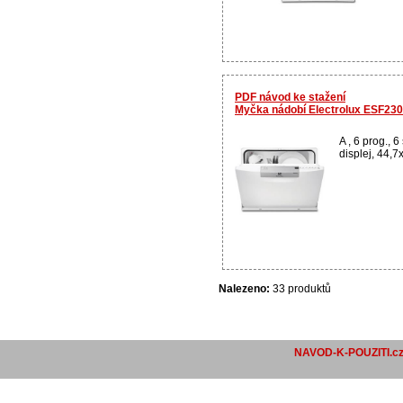
PDF návod ke stažení
Myčka nádobí Electrolux ESF23
A , 6 prog., 6
displej, 44,7
Nalezeno:
33 produktů
NAVOD-K-POUZITI.c