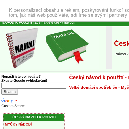
K personalizaci obsahu a reklam, poskytování funkcí s
tom, jak náš web používáte, sdílíme se svými partnery 
NÁVOD K POUŽITÍ
| Zde najdete český návod!
Česk
Návod k ob
Nenašli jste co hledáte?
Český návod k použití -
Zkuste Google vyhledávání!
Velké domácí spotřebiče - My
Custom Search
ČESKÝ NÁVOD K POUŽITÍ
MYČKY NàDOBÍ