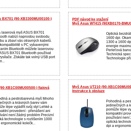
us BX701 (90-XB3300MU00100-)
PDF návod ke stažení
Myš Asus WT415 (90XB0170-BMU02
 laserová myš ASUS BX701
Optická bezdrát
tooth nabízí naprostou svobodu
1600 dpi. Okam
bu a zbaví vás otravných kabelů.
1300 a 1600 dp
 kompatibilitě s PC vybavenými
energie maximal
raním Bluetooth můžete laserovou
Perleťová barva
ASUS BX701 Bluetooth používat
Technická speci
ysílače. Získáte tak volný USB port
Technologie při
n...
Myš Asus UT210 (90-XB1C00MU006
90-XB1C00MU00500-) fialová
Instrukce k obsluze
dlná a pestrobarevná myš Mnoho
Pohodlná a pe
nečných a krásných barev vám
jedinečných a 
že lépe vyjádřit svůj styl Lehké a
pomůže lépe vyj
aktní provedení - přenášení ani
kompaktní prov
ívání není žádný problém Precizní
používání není
cká technologie s rozlišením 1000
optická technol
a ergonomické kolečk...
dpi a ergonomic