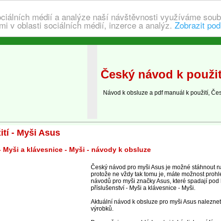
ociálních médií a analýze naší návštěvnosti využíváme soub
i v oblasti sociálních médií, inzerce a analýz.
Zobrazit pod
Český návod k použit
Návod k obsluze a pdf manuál k použití, Če
tí - Myši Asus
- Myši a klávesnice - Myši - návody k obsluze
Český návod pro myši Asus je možné stáhnout na
protože ne vždy tak tomu je, máte možnost prohl
návodů pro myši značky Asus, které spadají pod 
příslušenství - Myši a klávesnice - Myši.
Aktuální návod k obsluze pro myši Asus naleznete
výrobků.