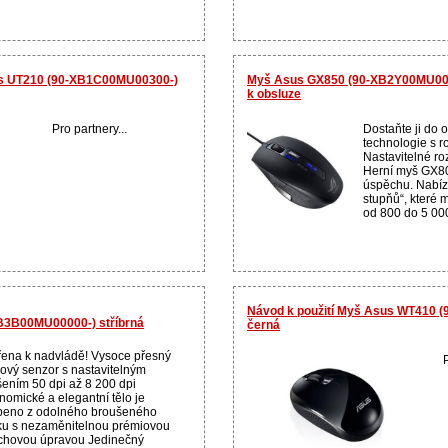
us UT210 (90-XB1C00MU00300-)
Myš Asus GX850 (90-XB2Y00MU0000
k obsluze
Pro partnery...
Dostaňte ji do 
technologie s r
Nastavitelné roz
Herní myš GX80
úspěchu. Nabízí
stupňů“, které m
od 800 do 5 000
Návod k použití Myš Asus WT410 
B3B00MU00000-) stříbrná
černá
řena k nadvládě! Vysoce přesný
P
rový senzor s nastavitelným
išením 50 dpi až 8 200 dpi
nomické a elegantní tělo je
beno z odolného broušeného
íku s nezaměnitelnou prémiovou
chovou úpravou Jedinečný