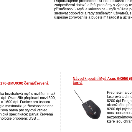
Doporučujeme prohlédnout si také diskusní fórum
zodpovězení dotazů a řeší problémy s výrobky a
příslušenství - Myši a klávesnice - Myši můžete po
sledovat odpovědi a rady zkušených uživatelů, s
úspěšně zprovozníte a budete mít radost a užite
Návod k použití Myš Asus GX950 
černá
170-BMU030) černá/červená
Přepněte na dok
cká bezdrátová myš s rozlišením až
laserová techno
 dpi. Okamžitě přepínání mezi 800,
8200 dpi Progr
 a 1600 dpi. Funkce pro úsporu
okamžitého pře
gie maximalizuje životnost baterie.
8200 dpi (výcho
eťová barva pro stylový vzhled.
800/1600/3200/
nická specifikace: Barva: červená
bezproblémovou
ologie připojení: USB ...
které jsou chrán