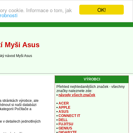
OK!
ory cookie. Informace o tom, jak
robnosti
í Myši Asus
ský návod Myši Asus
VÝROBCI
Přehled nejhledanějších značek - všechny
značky naleznete zde:
•
návody všech značek
 stránkách výrobce, ale
•
ACER
édnout si naši databázi
•
APPLE
kategorii Počítače a
•
ASUS
•
CONNECT IT
•
DELL
 v detailech jednotlivých
•
FUJITSU
•
GENIUS
•
GIGABYTE