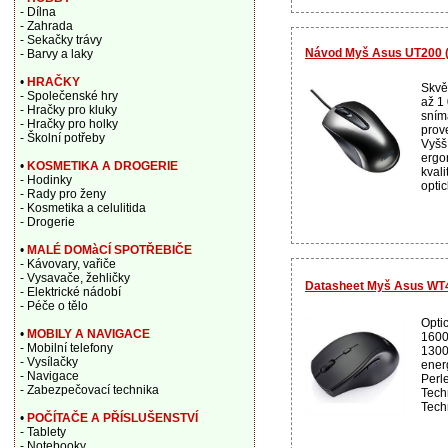
- Dílna
- Zahrada
- Sekačky trávy
Návod Myš Asus UT200 
- Barvy a laky
•
HRAČKY
Skvě
- Společenské hry
až 1
- Hračky pro kluky
sním
- Hračky pro holky
prov
- Školní potřeby
Vyšší
ergo
•
KOSMETIKA A DROGERIE
kval
- Hodinky
optic
- Rady pro ženy
- Kosmetika a celulitida
- Drogerie
•
MALÉ DOMàCÍ SPOTŘEBIČE
- Kávovary, vařiče
- Vysavače, žehličky
Datasheet Myš Asus WT
- Elektrické nádobí
- Péče o tělo
Opti
•
MOBILY A NAVIGACE
1600
- Mobilní telefony
1300
- Vysílačky
ener
- Navigace
Perl
- Zabezpečovací technika
Tech
Techn
•
POČÍTAČE A PŘÍSLUŠENSTVÍ
- Tablety
- Notebooky