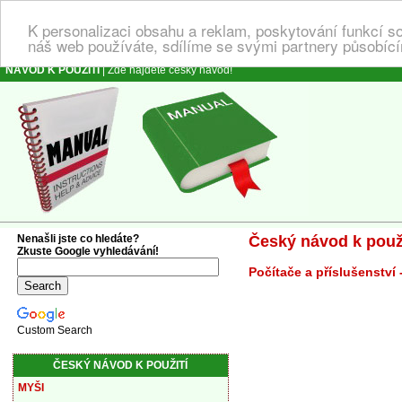
K personalizaci obsahu a reklam, poskytování funkcí s
náš web používáte, sdílíme se svými partnery působícím
NÁVOD K POUŽITÍ
| Zde najdete český návod!
Nenašli jste co hledáte?
Český návod k použi
Zkuste Google vyhledávání!
Počítače a příslušenství 
Custom Search
ČESKÝ NÁVOD K POUŽITÍ
MYŠI