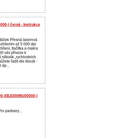
0-) černá - Instrukce
otáček Přesná laserová
ozlišením až 5 000 dpi
lišení, tlačítka a makra
0 vás přiveze k
 několik „rychlostních
ůžete řadit dle libosti -
 dp...
(90-XB2D00MU00000-)
ro partnery...