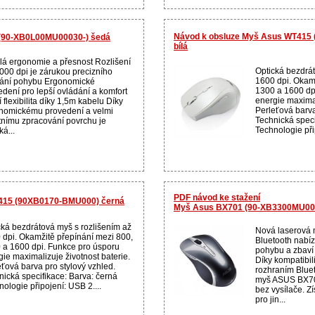
Návod k obsluze Myš Asus WT415
(90-XB0L00MU00030-) šedá
bílá
lá ergonomie a přesnost Rozlišení
Optická bezdrát
 000 dpi je zárukou precizního
1600 dpi. Okam
ání pohybu Ergonomické
1300 a 1600 dp
edení pro lepší ovládání a komfort
energie maximal
 flexibilita díky 1,5m kabelu Díky
Perleťová barva
nomickému provedení a velmi
Technická speci
itnímu zpracování povrchu je
Technologie při
ká...
PDF návod ke stažení
415 (90XB0170-BMU000) černá
Myš Asus BX701 (90-XB3300MU000
cká bezdrátová myš s rozlišením až
Nová laserová
 dpi. Okamžitě přepínání mezi 800,
Bluetooth nabí
 a 1600 dpi. Funkce pro úsporu
pohybu a zbaví 
gie maximalizuje životnost baterie.
Díky kompatibi
eťová barva pro stylový vzhled.
rozhraním Blue
nická specifikace: Barva: černá
myš ASUS BX70
ologie připojení: USB 2....
bez vysílače. Z
pro jin...