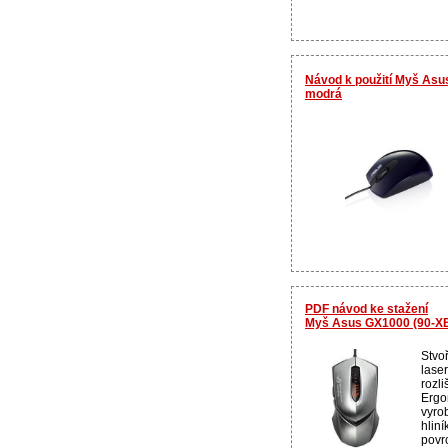
Návod k použití Myš As
modrá
PDF návod ke stažení
Myš Asus GX1000 (90-X
Stvo
lase
rozl
Ergo
vyro
hlin
povr