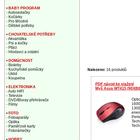
•
BABY PROGRAM
- Autosedačky
- Kočárky
- Pro těhotné
- Dětské potřeby
•
CHOVATELSKÉ POTŘEBY
- Akvaristika
- Psi a kočky
- Ptáci
- Hlodavci a ostatní
•
DOMàCNOST
- Biokrby
- Kuchyňské pomůcky
Nalezeno:
16 produktů
- Úklid
- Koupelna
PDF návod ke stažení
•
ELEKTRONIKA
Myš Asus WT415 (90XB0
- Auto HIFI
- Televize
Opti
- DVD/Bluray přehrávače
1600
- Filmy
1300
ener
•
FOTO
Perl
- Fotoaparáty
Tech
- Optika
Techn
- Paměťové karty
- Fotorámečky
•
HOBBY