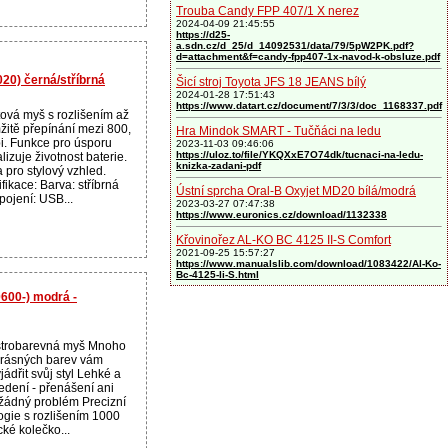
Trouba Candy FPP 407/1 X nerez
2024-04-09 21:45:55
https://d25-
a.sdn.cz/d_25/d_14092531/data/79/5pW2PK.pdf?
d=attachment&f=candy-fpp407-1x-navod-k-obsluze.pdf
0) černá/stříbrná
Šicí stroj Toyota JFS 18 JEANS bílý
2024-01-28 17:51:43
https://www.datart.cz/document/7/3/3/doc_1168337.pdf
ová myš s rozlišením až
žitě přepínání mezi 800,
Hra Mindok SMART - Tučňáci na ledu
i. Funkce pro úsporu
2023-11-03 09:46:06
https://uloz.to/file/YKQXxE7O74dk/tucnaci-na-ledu-
izuje životnost baterie.
knizka-zadani-pdf
 pro stylový vzhled.
fikace: Barva: stříbrná
Ústní sprcha Oral-B Oxyjet MD20 bílá/modrá
pojení: USB...
2023-03-27 07:47:38
https://www.euronics.cz/download/1132338
Křovinořez AL-KO BC 4125 II-S Comfort
2021-09-25 15:57:27
https://www.manualslib.com/download/1083422/Al-Ko-
Bc-4125-Ii-S.html
00-) modrá -
strobarevná myš Mnoho
krásných barev vám
ádřit svůj styl Lehké a
edení - přenášení ani
 žádný problém Precizní
ogie s rozlišením 1000
ké kolečko...