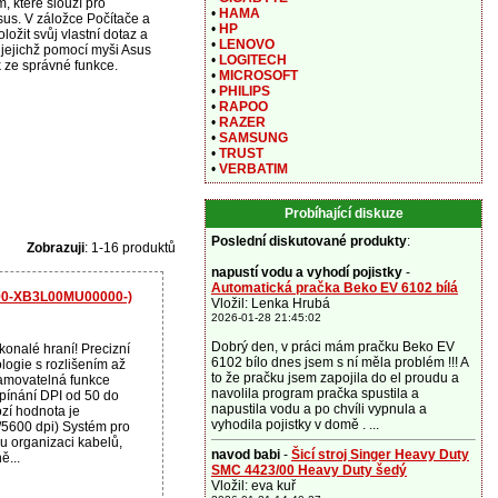
, které slouží pro
•
HAMA
sus. V záložce Počítače a
•
HP
ložit svůj vlastní dotaz a
•
LENOVO
 jejichž pomocí myši Asus
•
LOGITECH
k ze správné funkce.
•
MICROSOFT
•
PHILIPS
•
RAPOO
•
RAZER
•
SAMSUNG
•
TRUST
•
VERBATIM
Probíhající diskuze
Poslední diskutované produkty
:
Zobrazuji
: 1-16 produktů
napustí vodu a vyhodí pojistky
-
Automatická pračka Beko EV 6102 bílá
(90-XB3L00MU00000-)
Vložil: Lenka Hrubá
2026-01-28 21:45:02
Dobrý den, v práci mám pračku Beko EV
onalé hraní! Precizní
6102 bílo dnes jsem s ní měla problém !!! A
logie s rozlišením až
to že pračku jsem zapojila do el proudu a
amovatelná funkce
navolila program pračka spustila a
pínání DPI od 50 do
napustila vodu a po chvíli vypnula a
zí hodnota je
vyhodila pojistky v domě . ...
5600 dpi) Systém pro
 organizaci kabelů,
navod babi
-
Šicí stroj Singer Heavy Duty
ě...
SMC 4423/00 Heavy Duty šedý
Vložil: eva kuř