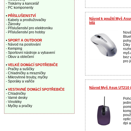
- Tiskárny a kancelář
- PC komponenty
•
PŘÍSLUŠENSTVÍ
Návod k použití Myš As
- Kabely a prodlužovačky
bílá
- Žárovky
- Příslušenství pro elektroniku
- Příslušenství pro hobby
Nová
Blue
•
SPORT A OUTDOOR
pohy
- Návod na posilování
Díky
- Kemping
rozh
- Sportovní nástroje a vybavení
myš 
- Obuv a oblečení
bez v
pro ji
•
VELKÉ DOMàCÍ SPOTŘEBIČE
- Pračky a sušičky
- Chladničky a mrazničky
- Mikrovlnné trouby, myčky
- Sporáky a vařiče
Návod Myš Asus UT210 (
•
VESTAVNÉ DOMàCÍ SPOTŘEBIČE
- Chladničky
- Varné desky
Poho
- Vinotéky
jedi
- Myčky a pračky
pomů
komp
použ
opti
dpi 