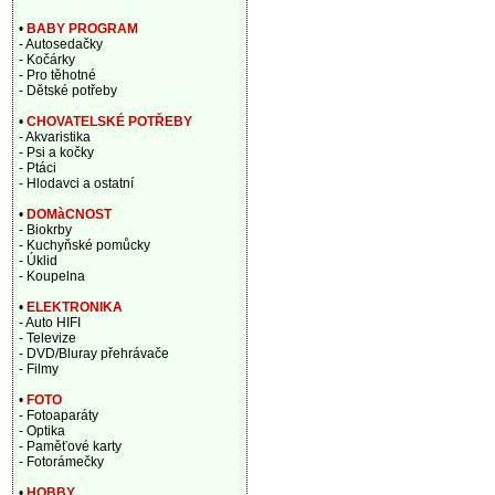
•
BABY PROGRAM
- Autosedačky
- Kočárky
- Pro těhotné
- Dětské potřeby
•
CHOVATELSKÉ POTŘEBY
- Akvaristika
- Psi a kočky
- Ptáci
- Hlodavci a ostatní
•
DOMàCNOST
- Biokrby
- Kuchyňské pomůcky
- Úklid
- Koupelna
•
ELEKTRONIKA
- Auto HIFI
- Televize
- DVD/Bluray přehrávače
- Filmy
•
FOTO
- Fotoaparáty
- Optika
- Paměťové karty
- Fotorámečky
•
HOBBY