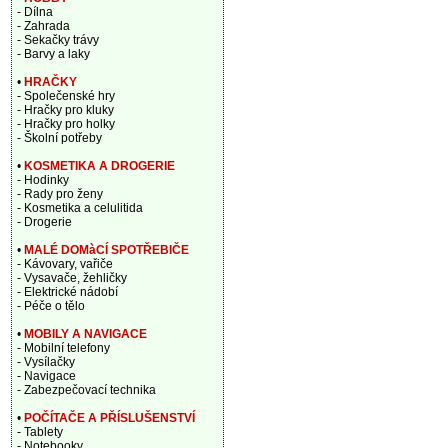
- Dílna
- Zahrada
- Sekačky trávy
- Barvy a laky
•
HRAČKY
- Společenské hry
- Hračky pro kluky
- Hračky pro holky
- Školní potřeby
•
KOSMETIKA A DROGERIE
- Hodinky
- Rady pro ženy
- Kosmetika a celulitida
- Drogerie
•
MALÉ DOMàCÍ SPOTŘEBIČE
- Kávovary, vařiče
- Vysavače, žehličky
- Elektrické nádobí
- Péče o tělo
•
MOBILY A NAVIGACE
- Mobilní telefony
- Vysílačky
- Navigace
- Zabezpečovací technika
•
POČÍTAČE A PŘÍSLUŠENSTVÍ
- Tablety
- Notebooky