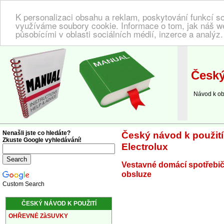
K personalizaci obsahu a reklam, poskytování funkcí so
využíváme soubory cookie. Informace o tom, jak náš w
působícími v oblasti sociálních médií, inzerce a analýz
NÁVOD K POUŽITÍ
| Zde najdete český návod!
Český
Návod k obsl
Nenašli jste co hledáte?
Český návod k použití
Zkuste Google vyhledávání!
Electrolux
Vestavné domácí spotřebič
obsluze
Custom Search
ČESKÝ NÁVOD K POUŽITÍ
OHŘEVNÉ ZàSUVKY