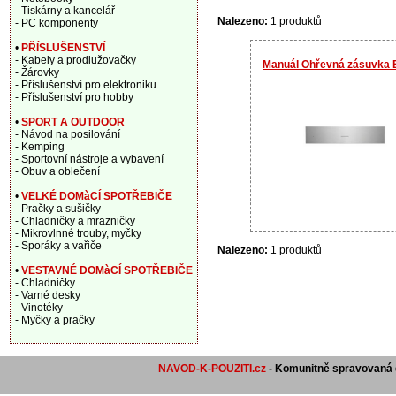
- Tiskárny a kancelář
Nalezeno:
1 produktů
- PC komponenty
•
PŘÍSLUŠENSTVÍ
- Kabely a prodlužovačky
Manuál Ohřevná zásuvka 
- Žárovky
- Příslušenství pro elektroniku
- Příslušenství pro hobby
•
SPORT A OUTDOOR
- Návod na posilování
- Kemping
- Sportovní nástroje a vybavení
- Obuv a oblečení
•
VELKÉ DOMàCÍ SPOTŘEBIČE
- Pračky a sušičky
- Chladničky a mrazničky
- Mikrovlnné trouby, myčky
- Sporáky a vařiče
Nalezeno:
1 produktů
•
VESTAVNÉ DOMàCÍ SPOTŘEBIČE
- Chladničky
- Varné desky
- Vinotéky
- Myčky a pračky
NAVOD-K-POUZITI.cz
- Komunitně spravovaná