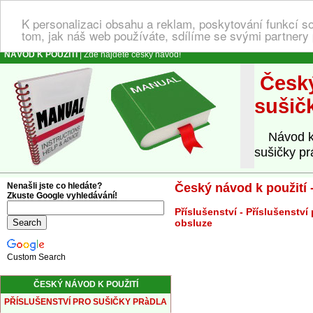
K personalizaci obsahu a reklam, poskytování funkcí s
tom, jak náš web používáte, sdílíme se svými partnery 
NÁVOD K POUŽITÍ
| Zde najdete český návod!
Český
sušičk
Návod k o
sušičky pr
Nenašli jste co hledáte?
Český návod k použití -
Zkuste Google vyhledávání!
Příslušenství - Příslušenství
obsluze
Custom Search
ČESKÝ NÁVOD K POUŽITÍ
PŘÍSLUŠENSTVÍ PRO SUŠIČKY PRàDLA