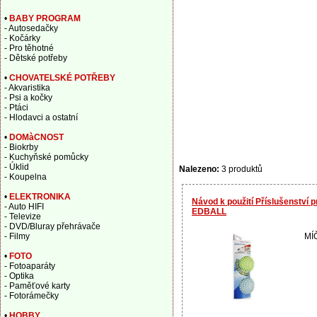
•
BABY PROGRAM
- Autosedačky
- Kočárky
- Pro těhotné
- Dětské potřeby
•
CHOVATELSKÉ POTŘEBY
- Akvaristika
- Psi a kočky
- Ptáci
- Hlodavci a ostatní
•
DOMàCNOST
- Biokrby
- Kuchyňské pomůcky
- Úklid
Nalezeno:
3 produktů
- Koupelna
•
ELEKTRONIKA
Návod k použití Příslušenství p
- Auto HIFI
EDBALL
- Televize
- DVD/Bluray přehrávače
MÍ
- Filmy
•
FOTO
- Fotoaparáty
- Optika
- Paměťové karty
- Fotorámečky
•
HOBBY