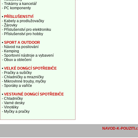
- Tiskárny a kancelář
- PC komponenty
•
PŘÍSLUŠENSTVÍ
- Kabely a prodlužovačky
- Žárovky
- Příslušenství pro elektroniku
- Příslušenství pro hobby
•
SPORT A OUTDOOR
- Návod na posilování
- Kemping
- Sportovní nástroje a vybavení
- Obuv a oblečení
•
VELKÉ DOMàCÍ SPOTŘEBIČE
- Pračky a sušičky
- Chladničky a mrazničky
- Mikrovlnné trouby, myčky
- Sporáky a vařiče
•
VESTAVNÉ DOMàCÍ SPOTŘEBIČE
- Chladničky
- Varné desky
- Vinotéky
- Myčky a pračky
NAVOD-K-POUZITI.c