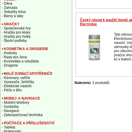
- Dílna
- Zahrada
- Sekačky trávy
- Barvy a laky
Český návod k použití Vonné u
Electrolux
•
HRAČKY
- Společenské hry
- Hračky pro kluky
Tyto ubrous
- Hračky pro holky
Electrolux
- Školní potřeby
navoní. Us
ubrousky do
•
KOSMETIKA A DROGERIE
pro všechny
- Hodinky
pračce vho
- Rady pro ženy
ks v balení.
- Kosmetika a celulitida
- Drogerie
•
MALÉ DOMàCÍ SPOTŘEBIČE
- Kávovary, vařiče
- Vysavače, žehličky
Nalezeno:
3 produktů
- Elektrické nádobí
- Péče o tělo
•
MOBILY A NAVIGACE
- Mobilní telefony
- Vysílačky
- Navigace
- Zabezpečovací technika
•
POČÍTAČE A PŘÍSLUŠENSTVÍ
- Tablety
- Notebooky