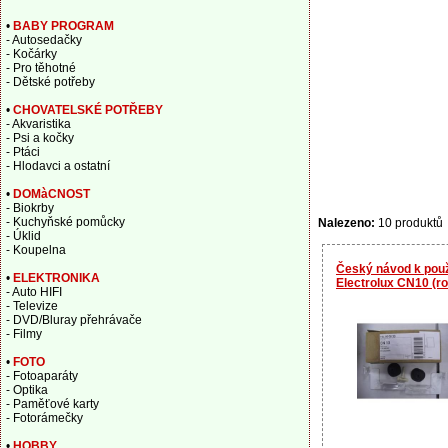
•
BABY PROGRAM
- Autosedačky
- Kočárky
- Pro těhotné
- Dětské potřeby
•
CHOVATELSKÉ POTŘEBY
- Akvaristika
- Psi a kočky
- Ptáci
- Hlodavci a ostatní
•
DOMàCNOST
- Biokrby
- Kuchyňské pomůcky
Nalezeno:
10 produktů
- Úklid
- Koupelna
Český návod k použi
•
ELEKTRONIKA
Electrolux CN10 (r
- Auto HIFI
- Televize
- DVD/Bluray přehrávače
- Filmy
•
FOTO
- Fotoaparáty
- Optika
- Paměťové karty
- Fotorámečky
•
HOBBY