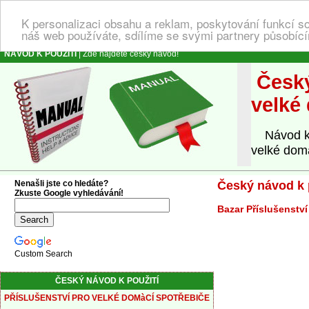
K personalizaci obsahu a reklam, poskytování funkcí s
náš web používáte, sdílíme se svými partnery působícím
NÁVOD K POUŽITÍ
| Zde najdete český návod!
Český
velké
Návod k o
velké domá
Nenašli jste co hledáte?
Český návod k p
Zkuste Google vyhledávání!
Bazar Příslušenství
Custom Search
ČESKÝ NÁVOD K POUŽITÍ
PŘÍSLUŠENSTVÍ PRO VELKÉ DOMàCÍ SPOTŘEBIČE