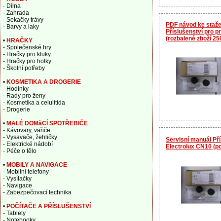
- Dílna
- Zahrada
- Sekačky trávy
PDF návod ke staže
- Barvy a laky
Příslušenství pro 
(rozbalené zboží 2
•
HRAČKY
- Společenské hry
- Hračky pro kluky
- Hračky pro holky
- Školní potřeby
•
KOSMETIKA A DROGERIE
- Hodinky
- Rady pro ženy
- Kosmetika a celulitida
- Drogerie
•
MALÉ DOMàCÍ SPOTŘEBIČE
- Kávovary, vařiče
- Vysavače, žehličky
Servisní manuál Př
- Elektrické nádobí
Electrolux CN10 (p
- Péče o tělo
•
MOBILY A NAVIGACE
- Mobilní telefony
- Vysílačky
- Navigace
- Zabezpečovací technika
•
POČÍTAČE A PŘÍSLUŠENSTVÍ
- Tablety
- Notebooky