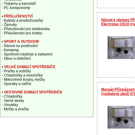
- Tiskárny a kancelář
- PC komponenty
•
PŘÍSLUŠENSTVÍ
Návod k obsluze Př
- Kabely a prodlužovačky
Electrolux CN10 (r
- Žárovky
- Příslušenství pro elektroniku
- Příslušenství pro hobby
•
SPORT A OUTDOOR
- Návod na posilování
- Kemping
- Sportovní nástroje a vybavení
- Obuv a oblečení
•
VELKÉ DOMàCÍ SPOTŘEBIČE
- Pračky a sušičky
- Chladničky a mrazničky
- Mikrovlnné trouby, myčky
- Sporáky a vařiče
Manuál Příslušenst
•
VESTAVNÉ DOMàCÍ SPOTŘEBIČE
(rozbalené zboží 4
- Chladničky
- Varné desky
- Vinotéky
- Myčky a pračky