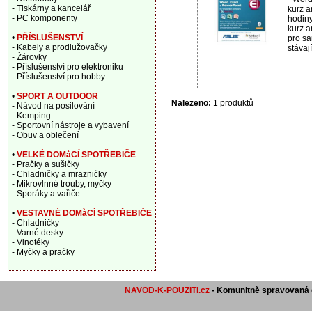
- Tiskárny a kancelář
kurz a
- PC komponenty
hodiny
kurz a
•
PŘÍSLUŠENSTVÍ
pro sa
- Kabely a prodlužovačky
stávají
- Žárovky
- Příslušenství pro elektroniku
- Příslušenství pro hobby
•
SPORT A OUTDOOR
Nalezeno:
1 produktů
- Návod na posilování
- Kemping
- Sportovní nástroje a vybavení
- Obuv a oblečení
•
VELKÉ DOMàCÍ SPOTŘEBIČE
- Pračky a sušičky
- Chladničky a mrazničky
- Mikrovlnné trouby, myčky
- Sporáky a vařiče
•
VESTAVNÉ DOMàCÍ SPOTŘEBIČE
- Chladničky
- Varné desky
- Vinotéky
- Myčky a pračky
NAVOD-K-POUZITI.cz
- Komunitně spravovaná