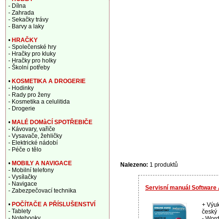
- Dílna
- Zahrada
- Sekačky trávy
- Barvy a laky
•
HRAČKY
- Společenské hry
- Hračky pro kluky
- Hračky pro holky
- Školní potřeby
•
KOSMETIKA A DROGERIE
- Hodinky
- Rady pro ženy
- Kosmetika a celulitida
- Drogerie
•
MALÉ DOMàCÍ SPOTŘEBIČE
- Kávovary, vařiče
- Vysavače, žehličky
- Elektrické nádobí
- Péče o tělo
•
MOBILY A NAVIGACE
Nalezeno:
1 produktů
- Mobilní telefony
- Vysílačky
- Navigace
Servisní manuál Software 
- Zabezpečovací technika
•
POČÍTAČE A PŘÍSLUŠENSTVÍ
+ Výuk
- Tablety
český 
- Notebooky
- Word