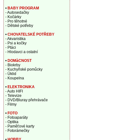
•
BABY PROGRAM
- Autosedačky
- Kočárky
- Pro těhotné
- Dětské potřeby
•
CHOVATELSKÉ POTŘEBY
- Akvaristika
- Psi a kočky
- Ptáci
- Hlodavci a ostatní
•
DOMàCNOST
- Biokrby
- Kuchyňské pomůcky
- Úklid
- Koupelna
•
ELEKTRONIKA
- Auto HIFI
- Televize
- DVD/Bluray přehrávače
- Filmy
•
FOTO
- Fotoaparáty
- Optika
- Paměťové karty
- Fotorámečky
•
HOBBY