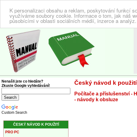
K personalizaci obsahu a reklam, poskytování funkcí so
využíváme soubory cookie. Informace o tom, jak náš w
působícími v oblasti sociálních médií, inzerce a analýz
NÁVOD K POUŽITÍ
| Zde najdete český návod!
Nenašli jste co hledáte?
Český návod k použití
Zkuste Google vyhledávání!
Počítače a příslušenství - 
- návody k obsluze
Custom Search
ČESKÝ NÁVOD K POUŽITÍ
PRO PC