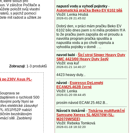
, které slouží pro
sus. V záložce Počítače a
napustí vodu a vyhodí pojistky
-
žete položit svůj vlastní
Automatická pračka Beko EV 6102 bílá
atelů, s jejichž pomocí
Vložil: Lenka Hrubá
te mít radost a užitek ze
2026-01-28 21:45:02
Dobrý den, v práci mám pračku Beko EV
6102 bílo dnes jsem s ní měla problém !!! A
to že pračku jsem zapojila do el proudu a
navolila program pračka spustila a
napustila vodu a po chvíli vypnula a
vyhodila pojistky v domě . ...
navod babi
-
Šicí stroj Singer Heavy Duty
SMC 4423/00 Heavy Duty šedý
Vložil: eva kuř
Zobrazuji
: 1-3 produktů
2026-01-21 14:40:27
4423 heavy duty...
N po 230V Asus PL-
návod
-
Espresso DeLonghi
ECAM25.462B černé
Vložil: Lenka
Souprava se
2026-01-20 09:44:45
daptérem o rychlosti 500
itovými porty Nyní se
prosím návod ECAM 25.462.B...
přes elektrické zásuvky!
PL-X51P/52P nabízí
Návod k tiskárně
-
Tiskárna multifunkční
radičním bezdrátovým
Samsung Xpress SL-M2070W (SL-
mácí sítě. Zaoblený
M2070W/SEE)
Vložil: Rebeka Tomková
2026-01-18 18:32:20