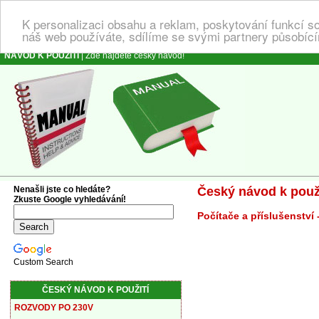
K personalizaci obsahu a reklam, poskytování funkcí s
náš web používáte, sdílíme se svými partnery působícím
NÁVOD K POUŽITÍ
| Zde najdete český návod!
Nenašli jste co hledáte?
Český návod k použ
Zkuste Google vyhledávání!
Počítače a příslušenství
Custom Search
ČESKÝ NÁVOD K POUŽITÍ
ROZVODY PO 230V