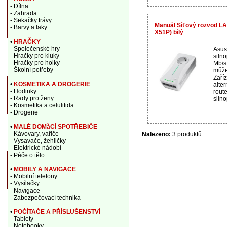
- Dílna
- Zahrada
- Sekačky trávy
Manuál Síťový rozvod L
- Barvy a laky
X51P) bílý
•
HRAČKY
- Společenské hry
Asus
- Hračky pro kluky
siln
- Hračky pro holky
Mb/s
- Školní potřeby
můžet
Zaří
•
KOSMETIKA A DROGERIE
alte
- Hodinky
rout
- Rady pro ženy
silno
- Kosmetika a celulitida
- Drogerie
•
MALÉ DOMàCÍ SPOTŘEBIČE
- Kávovary, vařiče
Nalezeno:
3 produktů
- Vysavače, žehličky
- Elektrické nádobí
- Péče o tělo
•
MOBILY A NAVIGACE
- Mobilní telefony
- Vysílačky
- Navigace
- Zabezpečovací technika
•
POČÍTAČE A PŘÍSLUŠENSTVÍ
- Tablety
- Notebooky