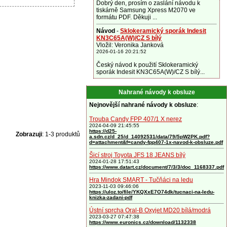
Dobrý den, prosím o zaslání návodu k
tiskárně Samsung Xpress M2070 ve
formátu PDF. Děkuji ...
Návod
-
Sklokeramický sporák Indesit
KN3C65A(W)/CZ S bílý
Vložil: Veronika Janková
2026-01-16 20:21:52
Český návod k použití Sklokeramický
sporák Indesit KN3C65A(W)/CZ S bílý...
Nahrané návody k obsluze
Nejnovější nahrané návody k obsluze
:
Trouba Candy FPP 407/1 X nerez
2024-04-09 21:45:55
https://d25-
Zobrazuji
: 1-3 produktů
a.sdn.cz/d_25/d_14092531/data/79/5pW2PK.pdf?
d=attachment&f=candy-fpp407-1x-navod-k-obsluze.pdf
Šicí stroj Toyota JFS 18 JEANS bílý
2024-01-28 17:51:43
https://www.datart.cz/document/7/3/3/doc_1168337.pdf
Hra Mindok SMART - Tučňáci na ledu
2023-11-03 09:46:06
https://uloz.to/file/YKQXxE7O74dk/tucnaci-na-ledu-
knizka-zadani-pdf
Ústní sprcha Oral-B Oxyjet MD20 bílá/modrá
2023-03-27 07:47:38
https://www.euronics.cz/download/1132338