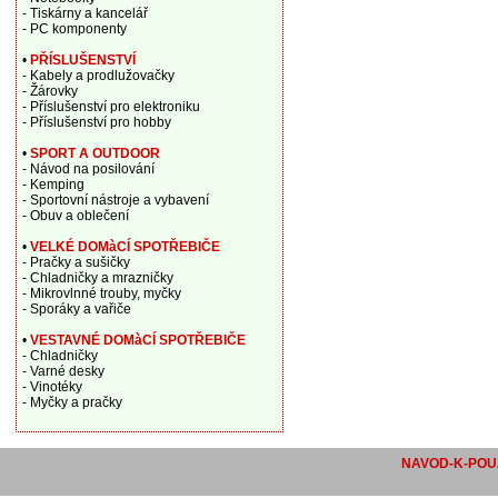
- Tiskárny a kancelář
- PC komponenty
•
PŘÍSLUŠENSTVÍ
- Kabely a prodlužovačky
- Žárovky
- Příslušenství pro elektroniku
- Příslušenství pro hobby
•
SPORT A OUTDOOR
- Návod na posilování
- Kemping
- Sportovní nástroje a vybavení
- Obuv a oblečení
•
VELKÉ DOMàCÍ SPOTŘEBIČE
- Pračky a sušičky
- Chladničky a mrazničky
- Mikrovlnné trouby, myčky
- Sporáky a vařiče
•
VESTAVNÉ DOMàCÍ SPOTŘEBIČE
- Chladničky
- Varné desky
- Vinotéky
- Myčky a pračky
NAVOD-K-POUZ