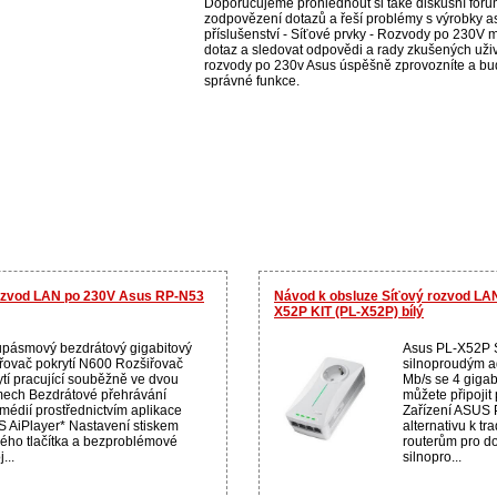
Doporučujeme prohlédnout si také diskusní fórum
zodpovězení dotazů a řeší problémy s výrobky a
příslušenství - Síťové prvky - Rozvody po 230V mů
dotaz a sledovat odpovědi a rady zkušených uživ
rozvody po 230v Asus úspěšně zprovozníte a bude
správné funkce.
rozvod LAN po 230V Asus RP-N53
Návod k obsluze Síťový rozvod LA
X52P KIT (PL-X52P) bílý
pásmový bezdrátový gigabitový
Asus PL-X52P 
iřovač pokrytí N600 Rozšiřovač
silnoproudým a
ytí pracující souběžně ve dvou
Mb/s se 4 gigab
ech Bezdrátové přehrávání
můžete připojit 
imédií prostřednictvím aplikace
Zařízení ASUS 
 AiPlayer* Nastavení stiskem
alternativu k t
ného tlačítka a bezproblémové
routerům pro do
...
silnopro...