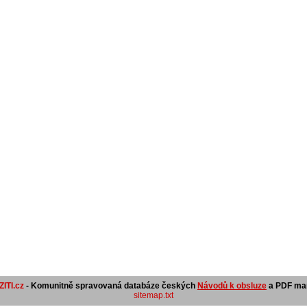
ITI.cz
- Komunitně spravovaná databáze českých
Návodů k obsluze
a PDF man
sitemap.txt