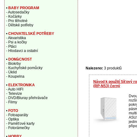
•
BABY PROGRAM
- Autosedačky
- Kočárky
- Pro těhotné
- Dětské potřeby
•
CHOVATELSKÉ POTŘEBY
- Akvaristika
- Psi a kočky
- Ptáci
- Hlodavci a ostatní
•
DOMàCNOST
- Biokrby
- Kuchyňské pomůcky
Nalezeno:
3 produktů
- Úklid
- Koupelna
Návod k použití Síťový 
•
ELEKTRONIKA
(RP-N53) černý
- Auto HIFI
- Televize
Dvou
- DVD/Bluray přehrávače
rozš
- Filmy
pokr
pásm
•
FOTO
mult
- Fotoaparáty
ASUS
- Optika
jedi
- Paměťové karty
připoj
- Fotorámečky
•
HOBBY