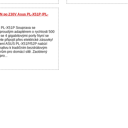
AN po 230V Asus PL-X51P (PL-
 PL-X51P Souprava se
oproudým adaptérem o rychlosti 500
 se 4 gigabitovými porty Nyní se
e připojit přes elektrické zásuvky!
zení ASUS PL-X51P/52P nabízí
rnativu k tradičním bezdrátovým
erům pro domácí sítě. Zaoblený
pro...