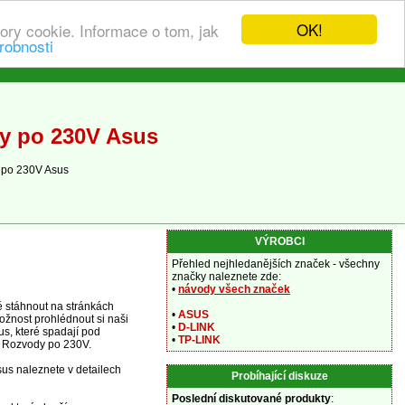
OK!
ory cookie. Informace o tom, jak
robnosti
y po 230V Asus
 po 230V Asus
VÝROBCI
Přehled nejhledanějších značek - všechny
značky naleznete zde:
•
návody všech značek
 stáhnout na stránkách
•
ASUS
ožnost prohlédnout si naši
•
D-LINK
s, které spadají pod
•
TP-LINK
 - Rozvody po 230V.
us naleznete v detailech
Probíhající diskuze
Poslední diskutované produkty
: