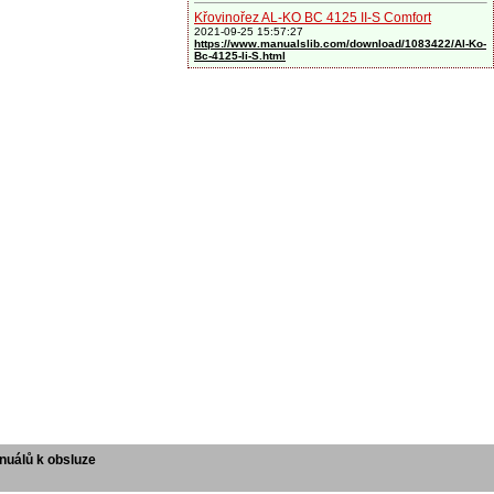
Křovinořez AL-KO BC 4125 II-S Comfort
2021-09-25 15:57:27
https://www.manualslib.com/download/1083422/Al-Ko-
Bc-4125-Ii-S.html
uálů k obsluze