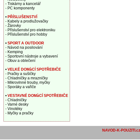
- Tiskárny a kancelář
- PC komponenty
•
PŘÍSLUŠENSTVÍ
- Kabely a prodlužovačky
- Žárovky
- Příslušenství pro elektroniku
- Příslušenství pro hobby
•
SPORT A OUTDOOR
- Návod na posilování
- Kemping
- Sportovní nástroje a vybavení
- Obuv a oblečení
•
VELKÉ DOMàCÍ SPOTŘEBIČE
- Pračky a sušičky
- Chladničky a mrazničky
- Mikrovlnné trouby, myčky
- Sporáky a vařiče
•
VESTAVNÉ DOMàCÍ SPOTŘEBIČE
- Chladničky
- Varné desky
- Vinotéky
- Myčky a pračky
NAVOD-K-POUZITI.c