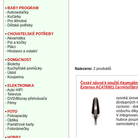
•
BABY PROGRAM
- Autosedačky
- Kočárky
- Pro těhotné
- Dětské potřeby
•
CHOVATELSKÉ POTŘEBY
- Akvaristika
- Psi a kočky
- Ptáci
- Hlodavci a ostatní
•
DOMàCNOST
- Biokrby
- Kuchyňské pomůcky
Nalezeno:
2 produktů
- Úklid
- Koupelna
Český návod k použití Akumulá
•
ELEKTRONIKA
Extenso AC476901 černý/stříbr
- Auto HIFI
- Televize
vysoká úrove
- DVD/Bluray přehrávače
dostupných m
- Filmy
cyclonic - do
vzduchu díky 
•
FOTO
V integrovan
- Fotoaparáty
hubice pouz
- Optika
samostatný c
- Paměťové karty
- Fotorámečky
•
HOBBY