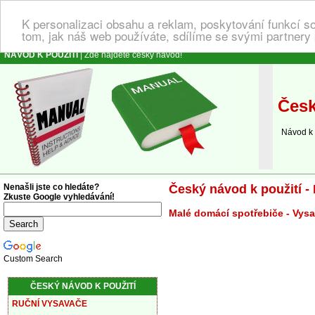
K personalizaci obsahu a reklam, poskytování funkcí s
tom, jak náš web používáte, sdílíme se svými partnery 
NÁVOD K POUŽITÍ
| Zde najdete český návod!
Česk
Návod k ob
Nenašli jste co hledáte?
Český návod k použití 
Zkuste Google vyhledávání!
Malé domácí spotřebiče - Vys
Custom Search
ČESKÝ NÁVOD K POUŽITÍ
RUČNÍ VYSAVAČE