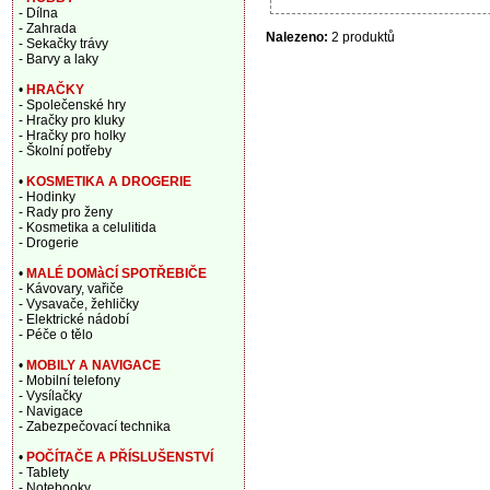
- Dílna
- Zahrada
Nalezeno:
2 produktů
- Sekačky trávy
- Barvy a laky
•
HRAČKY
- Společenské hry
- Hračky pro kluky
- Hračky pro holky
- Školní potřeby
•
KOSMETIKA A DROGERIE
- Hodinky
- Rady pro ženy
- Kosmetika a celulitida
- Drogerie
•
MALÉ DOMàCÍ SPOTŘEBIČE
- Kávovary, vařiče
- Vysavače, žehličky
- Elektrické nádobí
- Péče o tělo
•
MOBILY A NAVIGACE
- Mobilní telefony
- Vysílačky
- Navigace
- Zabezpečovací technika
•
POČÍTAČE A PŘÍSLUŠENSTVÍ
- Tablety
- Notebooky