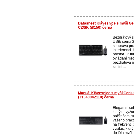
Datasheet Klávesnice s myší Ge
CZ/SK (i8150) černá
Bezdrátový s
USB/ černá 
souprava pro 
interferenci.
prostor 12 fu
ovládání médi
bezdrátová m
s mini ...
Manuál Klávesnice s myší Geniu
(31340042110) černá
Elegantní se
který nevyža
počítačem, s
vašeho praco
na frekvenci
vysílač, kter
do těla myši.