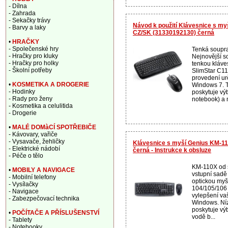
- Dílna
- Zahrada
- Sekačky trávy
Návod k použití Klávesnice s my
- Barvy a laky
CZ/SK (31330192130) černá
•
HRAČKY
- Společenské hry
Tenká soupr
- Hračky pro kluky
Nejnovější s
- Hračky pro holky
tenkou kláve
- Školní potřeby
SlimStar C11
provedení ur
•
KOSMETIKA A DROGERIE
Windows 7. T
- Hodinky
poskytuje vý
- Rady pro ženy
notebook) a m
- Kosmetika a celulitida
- Drogerie
•
MALÉ DOMàCÍ SPOTŘEBIČE
- Kávovary, vařiče
- Vysavače, žehličky
Klávesnice s myší Genius KM-1
- Elektrické nádobí
černá - Instrukce k obsluze
- Péče o tělo
KM-110X od s
•
MOBILY A NAVIGACE
vstupní sadě
- Mobilní telefony
optickou myš
- Vysílačky
104/105/106 
- Navigace
vylepšení va
- Zabezpečovací technika
Windows. Níz
poskytuje výb
•
POČÍTAČE A PŘÍSLUŠENSTVÍ
vodě b...
- Tablety
- Notebooky