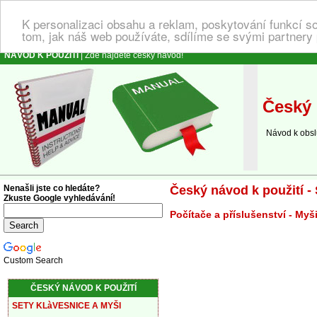
K personalizaci obsahu a reklam, poskytování funkcí s
tom, jak náš web používáte, sdílíme se svými partnery 
NÁVOD K POUŽITÍ
| Zde najdete český návod!
Český 
Návod k obsluz
Nenašli jste co hledáte?
Český návod k použití -
Zkuste Google vyhledávání!
Počítače a příslušenství - Myš
Custom Search
ČESKÝ NÁVOD K POUŽITÍ
SETY KLàVESNICE A MYŠI