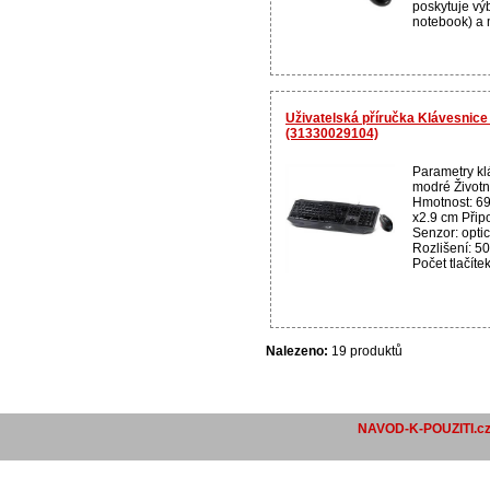
poskytuje vý
notebook) a m
Uživatelská příručka Klávesnic
(31330029104)
Parametry kl
modré Životn
Hmotnost: 69
x2.9 cm Přip
Senzor: opti
Rozlišení: 50
Počet tlačíte
Nalezeno:
19 produktů
NAVOD-K-POUZITI.c