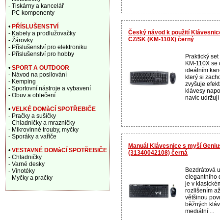
- Tiskárny a kancelář
- PC komponenty
•
PŘÍSLUŠENSTVÍ
Český návod k použití Klávesni
- Kabely a prodlužovačky
CZ/SK (KM-110X) černý
- Žárovky
- Příslušenství pro elektroniku
- Příslušenství pro hobby
Praktický se
KM-110X se d
•
SPORT A OUTDOOR
ideálním ka
- Návod na posilování
který si zach
- Kemping
zvyšuje efekt
- Sportovní nástroje a vybavení
klávesy napo
- Obuv a oblečení
navíc udržují
•
VELKÉ DOMàCÍ SPOTŘEBIČE
- Pračky a sušičky
- Chladničky a mrazničky
- Mikrovlnné trouby, myčky
- Sporáky a vařiče
Manuál Klávesnice s myší Genius
•
VESTAVNÉ DOMàCÍ SPOTŘEBIČE
(31340042108) černá
- Chladničky
- Varné desky
Bezdrátová u
- Vinotéky
elegantního 
- Myčky a pračky
je v klasickém
rozlišením až
většinou pov
běžných kláve
mediální ...