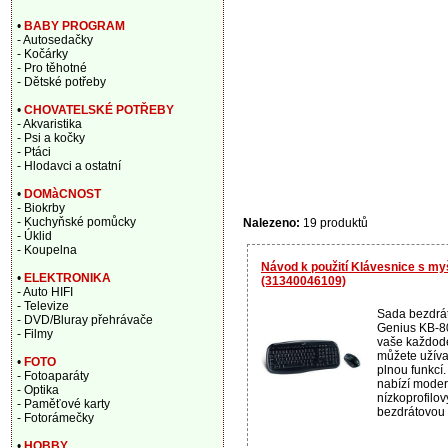
•
BABY PROGRAM
- Autosedačky
- Kočárky
- Pro těhotné
- Dětské potřeby
•
CHOVATELSKÉ POTŘEBY
- Akvaristika
- Psi a kočky
- Ptáci
- Hlodavci a ostatní
•
DOMàCNOST
- Biokrby
- Kuchyňské pomůcky
Nalezeno:
19 produktů
- Úklid
- Koupelna
Návod k použití Klávesnice s m
•
ELEKTRONIKA
(31340046109)
- Auto HIFI
- Televize
Sada bezdrát
- DVD/Bluray přehrávače
Genius KB-8
- Filmy
vaše každoden
můžete užív
•
FOTO
plnou funkcí
- Fotoaparáty
nabízí moder
- Optika
nízkoprofilo
- Paměťové karty
bezdrátovou t
- Fotorámečky
•
HOBBY