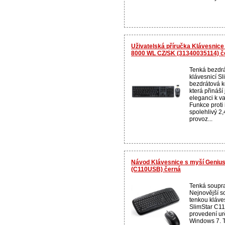
Uživatelská příručka Klávesnice
8000 WL CZ/SK (31340035114) č
Tenká bezdr
klávesnicí S
bezdrátová k
která přináš
eleganci k v
Funkce proti 
spolehlivý 2
provoz...
Návod Klávesnice s myší Genius
(C110USB) černá
Tenká soupr
Nejnovější s
tenkou kláve
SlimStar C11
provedení ur
Windows 7. T