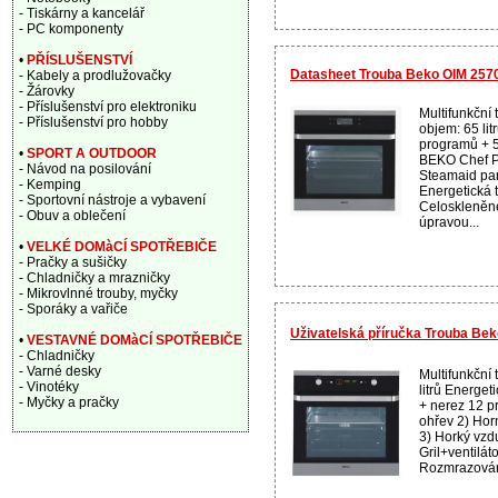
- Tiskárny a kancelář
- PC komponenty
•
PŘÍSLUŠENSTVÍ
Datasheet Trouba Beko OIM 2570
- Kabely a prodlužovačky
- Žárovky
- Příslušenství pro elektroniku
Multifunkční 
- Příslušenství pro hobby
objem: 65 lit
programů + 
•
SPORT A OUTDOOR
BEKO Chef P
- Návod na posilování
Steamaid par
- Kemping
Energetická t
- Sportovní nástroje a vybavení
Celoskleněné
- Obuv a oblečení
úpravou...
•
VELKÉ DOMàCÍ SPOTŘEBIČE
- Pračky a sušičky
- Chladničky a mrazničky
- Mikrovlnné trouby, myčky
- Sporáky a vařiče
Uživatelská příručka Trouba Be
•
VESTAVNÉ DOMàCÍ SPOTŘEBIČE
- Chladničky
- Varné desky
Multifunkční 
- Vinotéky
litrů Energet
- Myčky a pračky
+ nerez 12 p
ohřev 2) Hor
3) Horký vzd
Gril+ventilát
Rozmrazování