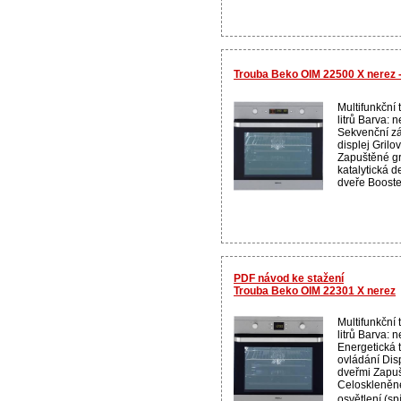
Trouba Beko OIM 22500 X nerez -
Multifunkční 
litrů Barva:
Sekvenční zá
displej Gril
Zapuštěné gr
katalytická 
dveře Booster
PDF návod ke stažení
Trouba Beko OIM 22301 X nerez
Multifunkční 
litrů Barva: 
Energetická 
ovládání Dis
dveřmi Zapuš
Celoskleněné 
osvětlení (sp