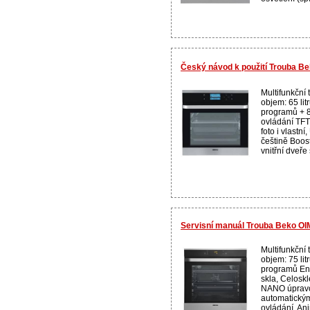
Český návod k použití Trouba B
Multifunkční 
objem: 65 lit
programů + 
ovládání TFT 
foto i vlastn
češtině Boos
vnitřní dveře 
Servisní manuál Trouba Beko OI
Multifunkční 
objem: 75 lit
programů Ene
skla, Celoskl
NANO úpravou
automatický
ovládání, An