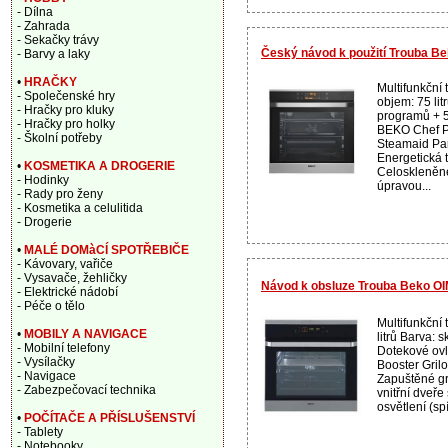
- Dílna
- Zahrada
- Sekačky trávy
Český návod k použití Trouba B
- Barvy a laky
•
HRAČKY
Multifunkční 
- Společenské hry
objem: 75 lit
- Hračky pro kluky
programů + 
- Hračky pro holky
BEKO Chef P
- Školní potřeby
Steamaid Par
Energetická t
•
KOSMETIKA A DROGERIE
Celoskleněné
- Hodinky
úpravou...
- Rady pro ženy
- Kosmetika a celulitida
- Drogerie
•
MALÉ DOMàCÍ SPOTŘEBIČE
- Kávovary, vařiče
- Vysavače, žehličky
Návod k obsluze Trouba Beko OI
- Elektrické nádobí
- Péče o tělo
Multifunkční 
•
MOBILY A NAVIGACE
litrů Barva: 
- Mobilní telefony
Dotekové ovl
- Vysílačky
Booster Gril
- Navigace
Zapuštěné gr
- Zabezpečovací technika
vnitřní dveř
osvětlení (spí
•
POČÍTAČE A PŘÍSLUŠENSTVÍ
- Tablety
- Notebooky