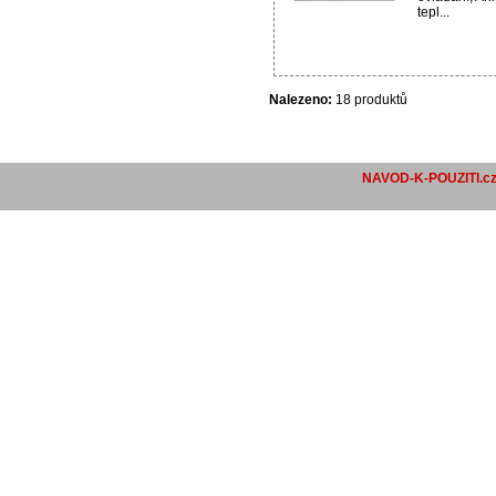
tepl...
Nalezeno:
18 produktů
NAVOD-K-POUZITI.c