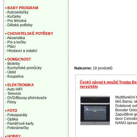
•
BABY PROGRAM
- Autosedačky
- Kočárky
- Pro těhotné
- Dětské potřeby
•
CHOVATELSKÉ POTŘEBY
- Akvaristika
- Psi a kočky
- Ptáci
- Hlodavci a ostatní
•
DOMàCNOST
- Biokrby
- Kuchyňské pomůcky
Nalezeno:
18 produktů
- Úklid
- Koupelna
Český návod k použití Trouba B
•
ELEKTRONIKA
nerez/sklo
- Auto HIFI
- Televize
Multifunkční 
- DVD/Bluray přehrávače
litrů Barva: 
- Filmy
Dotekové ovl
Booster Gril
•
FOTO
Zapuštěné gri
- Fotoaparáty
door Celoskl
- Optika
NANO úpravou
- Paměťové karty
- Fotorámečky
•
HOBBY