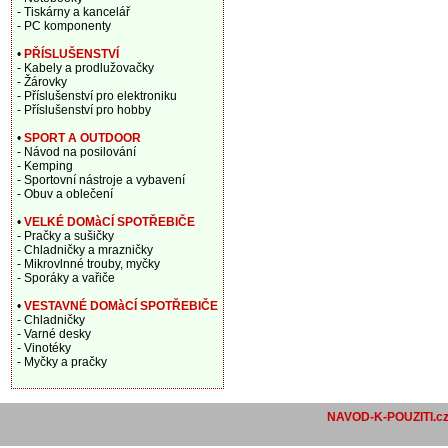
- Tiskárny a kancelář
- PC komponenty
•
PŘÍSLUŠENSTVÍ
- Kabely a prodlužovačky
- Žárovky
- Příslušenství pro elektroniku
- Příslušenství pro hobby
•
SPORT A OUTDOOR
- Návod na posilování
- Kemping
- Sportovní nástroje a vybavení
- Obuv a oblečení
•
VELKÉ DOMàCÍ SPOTŘEBIČE
- Pračky a sušičky
- Chladničky a mrazničky
- Mikrovlnné trouby, myčky
- Sporáky a vařiče
•
VESTAVNÉ DOMàCÍ SPOTŘEBIČE
- Chladničky
- Varné desky
- Vinotéky
- Myčky a pračky
NAVOD-K-POUZITI.c