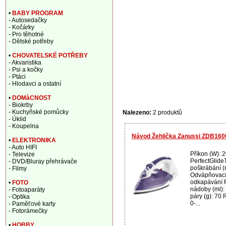
•
BABY PROGRAM
- Autosedačky
- Kočárky
- Pro těhotné
- Dětské potřeby
•
CHOVATELSKÉ POTŘEBY
- Akvaristika
- Psi a kočky
- Ptáci
- Hlodavci a ostatní
•
DOMàCNOST
- Biokrby
- Kuchyňské pomůcky
Nalezeno:
2 produktů
- Úklid
- Koupelna
Návod Žehlička Zanussi ZDB1600
•
ELEKTRONIKA
- Auto HIFI
Příkon (W): 2
- Televize
PerfectGlide
- DVD/Bluray přehrávače
poškrábání (
- Filmy
Odvápňovací 
odkapávání 
•
FOTO
nádoby (ml)
- Fotoaparáty
páry (g): 70 
- Optika
0-...
- Paměťové karty
- Fotorámečky
•
HOBBY