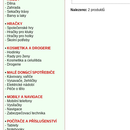
- Dílna
- Zahrada
Nalezeno:
2 produktů
- Sekačky trávy
- Barvy a laky
•
HRAČKY
- Společenské hry
- Hračky pro kluky
- Hračky pro holky
- Školní potřeby
•
KOSMETIKA A DROGERIE
- Hodinky
- Rady pro ženy
- Kosmetika a celulitida
- Drogerie
•
MALÉ DOMàCÍ SPOTŘEBIČE
- Kávovary, vařiče
- Vysavače, žehličky
- Elektrické nádobí
- Péče o tělo
•
MOBILY A NAVIGACE
- Mobilní telefony
- Vysílačky
- Navigace
- Zabezpečovací technika
•
POČÍTAČE A PŘÍSLUŠENSTVÍ
- Tablety
- Notebooky