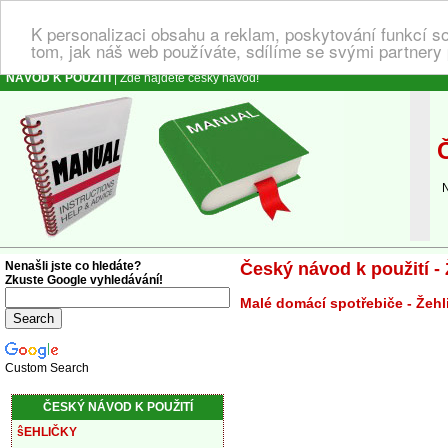
K personalizaci obsahu a reklam, poskytování funkcí s
tom, jak náš web používáte, sdílíme se svými partnery 
NÁVOD K POUŽITÍ
| Zde najdete český návod!
Č
Náv
Nenašli jste co hledáte?
Český návod k použití -
Zkuste Google vyhledávání!
Malé domácí spotřebiče - Žehl
Custom Search
ČESKÝ NÁVOD K POUŽITÍ
ŝEHLIČKY