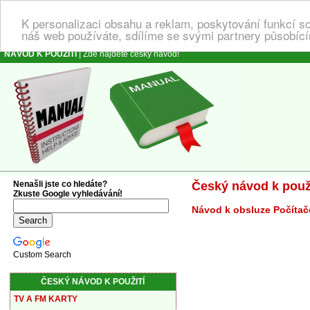
K personalizaci obsahu a reklam, poskytování funkcí s
náš web používáte, sdílíme se svými partnery působícím
NÁVOD K POUŽITÍ
| Zde najdete český návod!
Nenašli jste co hledáte?
Český návod k použi
Zkuste Google vyhledávání!
Návod k obsluze Počítače
Custom Search
ČESKÝ NÁVOD K POUŽITÍ
TV A FM KARTY