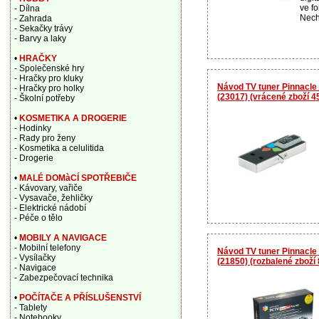
ve f
- Dílna
Nechy
- Zahrada
- Sekačky trávy
- Barvy a laky
•
HRAČKY
- Společenské hry
- Hračky pro kluky
Návod TV tuner Pinnacle
- Hračky pro holky
(23017) (vrácené zboží 
- Školní potřeby
•
KOSMETIKA A DROGERIE
- Hodinky
- Rady pro ženy
- Kosmetika a celulitida
- Drogerie
•
MALÉ DOMàCÍ SPOTŘEBIČE
- Kávovary, vařiče
- Vysavače, žehličky
- Elektrické nádobí
- Péče o tělo
•
MOBILY A NAVIGACE
- Mobilní telefony
Návod TV tuner Pinnacl
- Vysílačky
(21850) (rozbalené zboží
- Navigace
- Zabezpečovací technika
•
POČÍTAČE A PŘÍSLUŠENSTVÍ
- Tablety
- Notebooky