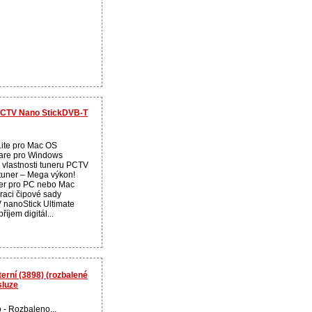
 PCTV Nano StickDVB-T
Lite pro Mac OS
are pro Windows
 vlastnosti tuneru PCTV
 tuner – Mega výkon!
ner pro PC nebo Mac
raci čipové sady
 nanoStick Ultimate
říjem digitál...
rní (3898) (rozbalené
sluze
 - Rozbaleno...