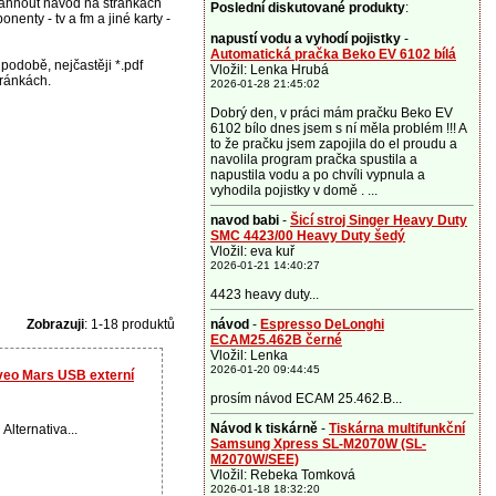
áhnout návod na stránkách
Poslední diskutované produkty
:
nenty - tv a fm a jiné karty -
napustí vodu a vyhodí pojistky
-
Automatická pračka Beko EV 6102 bílá
podobě, nejčastěji *.pdf
Vložil: Lenka Hrubá
tránkách.
2026-01-28 21:45:02
Dobrý den, v práci mám pračku Beko EV
6102 bílo dnes jsem s ní měla problém !!! A
to že pračku jsem zapojila do el proudu a
navolila program pračka spustila a
napustila vodu a po chvíli vypnula a
vyhodila pojistky v domě . ...
navod babi
-
Šicí stroj Singer Heavy Duty
SMC 4423/00 Heavy Duty šedý
Vložil: eva kuř
2026-01-21 14:40:27
4423 heavy duty...
Zobrazuji
: 1-18 produktů
návod
-
Espresso DeLonghi
ECAM25.462B černé
Vložil: Lenka
2026-01-20 09:44:45
lveo Mars USB externí
prosím návod ECAM 25.462.B...
Návod k tiskárně
-
Tiskárna multifunkční
Alternativa...
Samsung Xpress SL-M2070W (SL-
M2070W/SEE)
Vložil: Rebeka Tomková
2026-01-18 18:32:20