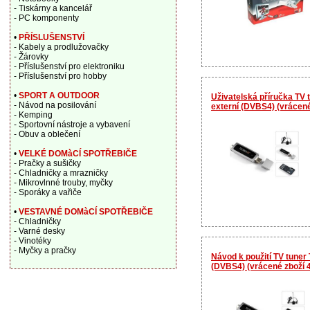
- Tiskárny a kancelář
- PC komponenty
•
PŘÍSLUŠENSTVÍ
- Kabely a prodlužovačky
- Žárovky
- Příslušenství pro elektroniku
- Příslušenství pro hobby
•
SPORT A OUTDOOR
Uživatelská příručka TV
- Návod na posilování
externí (DVBS4) (vrácen
- Kemping
- Sportovní nástroje a vybavení
- Obuv a oblečení
•
VELKÉ DOMàCÍ SPOTŘEBIČE
- Pračky a sušičky
- Chladničky a mrazničky
- Mikrovlnné trouby, myčky
- Sporáky a vařiče
•
VESTAVNÉ DOMàCÍ SPOTŘEBIČE
- Chladničky
- Varné desky
- Vinotéky
- Myčky a pračky
Návod k použití TV tune
(DVBS4) (vrácené zboží