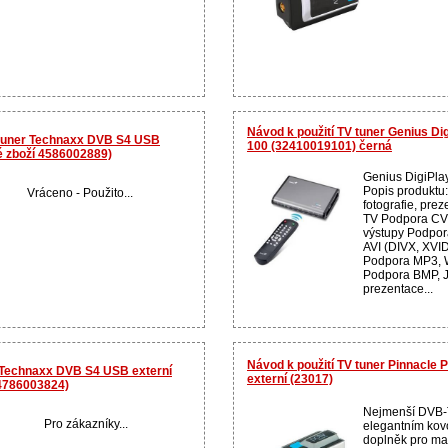
Návod k použití TV tuner Genius Di
 tuner Technaxx DVB S4 USB
100 (32410019101) černá
é zboží 4586002889)
Genius DigiPla
Popis produktu:
Vráceno - Použito...
fotografie, pre
TV Podpora CV
výstupy Podpo
AVI (DIVX, XVI
Podpora MP3, 
Podpora BMP, 
prezentace...
Návod k použití TV tuner Pinnacle
r Technaxx DVB S4 USB externí
externí (23017)
 4786003824)
Nejmenší DVB-T
Pro zákazníky...
elegantním kov
doplněk pro ma