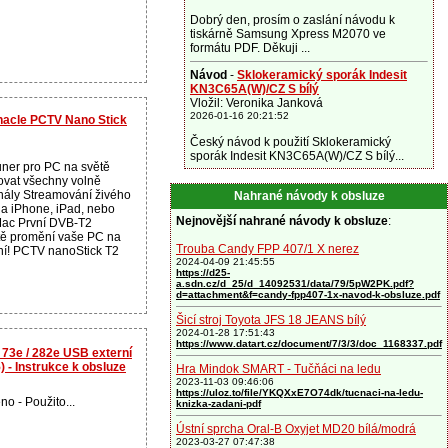
Dobrý den, prosím o zaslání návodu k
tiskárně Samsung Xpress M2070 ve
formátu PDF. Děkuji ...
Návod
-
Sklokeramický sporák Indesit
KN3C65A(W)/CZ S bílý
Vložil: Veronika Janková
2026-01-16 20:21:52
nnacle PCTV Nano Stick
Český návod k použití Sklokeramický
sporák Indesit KN3C65A(W)/CZ S bílý...
uner pro PC na světě
vat všechny volně
nály Streamování živého
Nahrané návody k obsluze
na iPhone, iPad, nebo
Nejnovější nahrané návody k obsluze
:
 Mac První DVB-T2
ětě promění vaše PC na
Trouba Candy FPP 407/1 X nerez
í! PCTV nanoStick T2
2024-04-09 21:45:55
https://d25-
a.sdn.cz/d_25/d_14092531/data/79/5pW2PK.pdf?
d=attachment&f=candy-fpp407-1x-navod-k-obsluze.pdf
Šicí stroj Toyota JFS 18 JEANS bílý
2024-01-28 17:51:43
https://www.datart.cz/document/7/3/3/doc_1168337.pdf
 73e / 282e USB externí
 - Instrukce k obsluze
Hra Mindok SMART - Tučňáci na ledu
2023-11-03 09:46:06
https://uloz.to/file/YKQXxE7O74dk/tucnaci-na-ledu-
no - Použito...
knizka-zadani-pdf
Ústní sprcha Oral-B Oxyjet MD20 bílá/modrá
2023-03-27 07:47:38