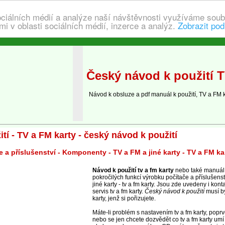
ociálních médií a analýze naší návštěvnosti využíváme soub
i v oblasti sociálních médií, inzerce a analýz.
Zobrazit pod
Český návod k použití T
Návod k obsluze a pdf manuál k použití, TV a FM k
tí - TV a FM karty - český návod k použití
 a příslušenství - Komponenty - TV a FM a jiné karty - TV a FM ka
Návod k použití tv a fm karty
nebo také manuál,
pokročilých funkcí výrobku počítače a příslušenst
jiné karty - tv a fm karty. Jsou zde uvedeny i kon
servis tv a fm karty.
Český návod k použití
musí bý
karty, jenž si pořizujete.
Máte-li problém s nastavením tv a fm karty, popr
nebo se jen chcete dozvědět co tv a fm karty umí