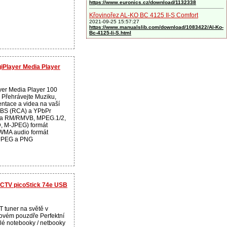
https://www.euronics.cz/download/1132338
Křovinořez AL-KO BC 4125 II-S Comfort
2021-09-25 15:57:27
https://www.manualslib.com/download/1083422/Al-Ko-
Bc-4125-Ii-S.html
giPlayer Media Player
yer Media Player 100
 Přehrávejte Muziku,
zentace a videa na vaší
BS (RCA) a YPbPr
ra RM/RMVB, MPEG.1/2,
D, M-JPEG) formát
WMA audio formát
JPEG a PNG
 PCTV picoStick 74e USB
 tuner na světě v
ovém pouzdře Perfektní
lé notebooky / netbooky