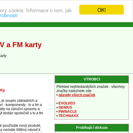
OK!
ory cookie. Informace o tom, jak
robnosti
V a FM karty
arty
VÝROBCI
Přehled nejhledanějších značek - všechny
rty
značky naleznete zde:
•
návody všech značek
 je soupis základních a
•
EVOLVEO
ví - komponenty - tv a fm a
•
GENIUS
takty na záruční opravny a
•
PINNACLE
t dodán společně s tv a fm
•
TECHNAXX
vé používáte nový produkt,
Probíhající diskuze
 a nemáte tištěný návod k