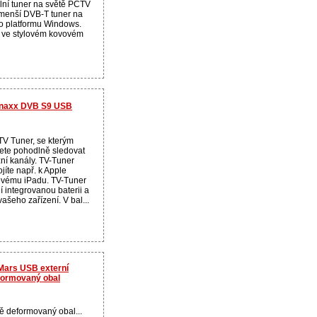
lní tuner na světě PCTV
jmenší DVB-T tuner na
ro platformu Windows.
 ve stylovém kovovém
chnaxx DVB S9 USB
TV Tuner, se kterým
te pohodlně sledovat
zní kanály. TV-Tuner
jíte např. k Apple
ovému iPadu. TV-Tuner
í integrovanou baterii a
 vašeho zařízení. V bal...
Mars USB externí
eformovaný obal
ě deformovaný obal...