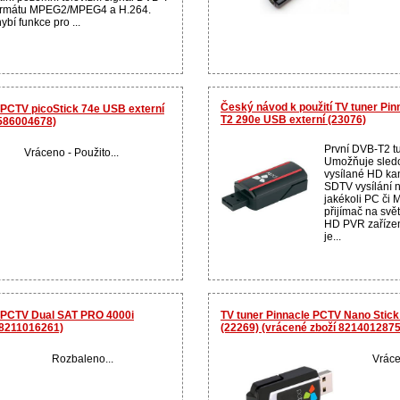
ormátu MPEG2/MPEG4 a H.264.
bí funkce pro ...
Český návod k použití TV tuner Pi
 PCTV picoStick 74e USB externí
T2 290e USB externí (23076)
4586004678)
První DVB-T2 t
Vráceno - Použito...
Umožňuje sledo
vysílané HD ka
SDTV vysílání 
jakékoli PC či
přijímač na sv
HD PVR zařízen
je...
e PCTV Dual SAT PRO 4000i
TV tuner Pinnacle PCTV Nano Stick
 8211016261)
(22269) (vrácené zboží 8214012875)
Rozbaleno...
Vráce