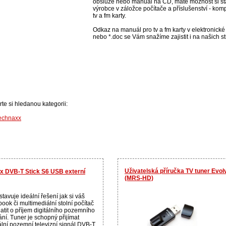
obsluze nebo manuál na CD, máte možnost si st
výrobce v záložce počítače a příslušenství - kompo
tv a fm karty.
Odkaz na manuál pro tv a fm karty v elektronické 
nebo *.doc se Vám snažíme zajistit i na našich s
rte si hledanou kategorii:
echnaxx
Uživatelská příručka TV tuner Evo
x DVB-T Stick S6 USB externí
(MRS-HD)
tavuje ideální řešení jak si váš
ook či multimediální stolní počítač
atit o příjem digitálního pozemního
ání. Tuner je schopný přijímat
ální pozemní televizní signál DVB-T