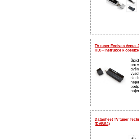
TV tuner Evolveo Venus 
HD) - Instrukce k obsluze
Špič
pro 
dvěm
vyso
sled
neje
podp
najed
Datasheet TV tuner Tec
(DVBS4)