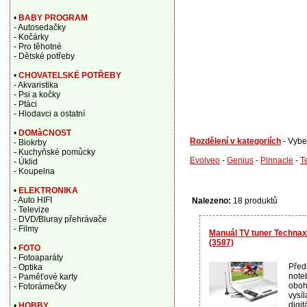
•
BABY PROGRAM
- Autosedačky
- Kočárky
- Pro těhotné
- Dětské potřeby
•
CHOVATELSKÉ POTŘEBY
- Akvaristika
- Psi a kočky
- Ptáci
- Hlodavci a ostatní
•
DOMàCNOST
Rozdělení v kategoriích
- Vybe
- Biokrby
- Kuchyňské pomůcky
Evolveo
-
Genius
-
Pinnacle
-
T
- Úklid
- Koupelna
•
ELEKTRONIKA
- Auto HIFI
Nalezeno:
18 produktů
- Televize
- DVD/Bluray přehrávače
- Filmy
Manuál TV tuner Technax
(3587)
•
FOTO
- Fotoaparáty
Předs
- Optika
noteb
- Paměťové karty
oboh
- Fotorámečky
vysíl
digit
•
HOBBY