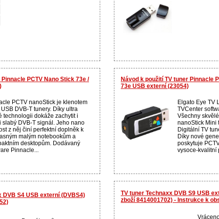
 Pinnacle PCTV Nano Stick 73e /
Návod k použití TV tuner Pinnacle
)
73e USB externí (23054)
acle PCTV nanoStick je klenotem
Elgato Eye TV 
 USB DVB-T tunery. Díky ultra
TVCenter softw
vé technologii dokáže zachytit i
Všechny skvělé
i slabý DVB-T signál. Jeho nano
nanoStick Mini
ost z něj činí perfektní doplněk k
Digitální TV tu
asným malým notebookům a
Díky nové gene
aktním desktopům. Dodávaný
poskytuje PCTV
are Pinnacle...
vysoce-kvalitní p
TV tuner Technaxx DVB S9 USB exte
x DVB S4 USB externí (DVBS4)
zboží 8414001702) - Instrukce k ob
52)
Vráceno