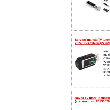
Servisní manuál TV tuner
282e USB externí (22269
Pinn
mezi
citli
velm
velik
souč
komp
softw
Návod TV tuner Technax
(vrácené zboží 84130026