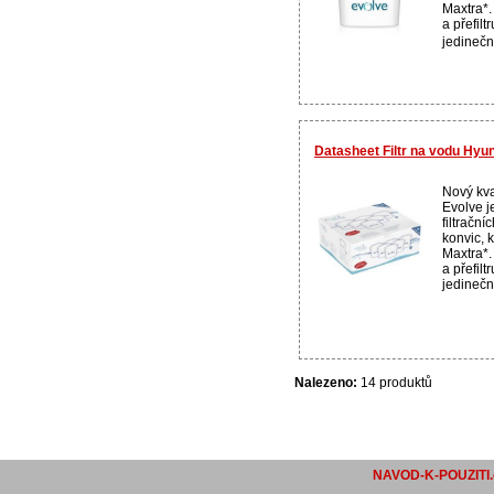
Maxtra*.
a přefilt
jedineč
Datasheet Filtr na vodu Hy
Nový kval
Evolve j
filtračn
konvic, k
Maxtra*.
a přefilt
jedinečn
Nalezeno:
14 produktů
NAVOD-K-POUZITI.