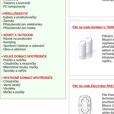
- Tiskárny a kancelář
- PC komponenty
•
PŘÍSLUŠENSTVÍ
- Kabely a prodlužovačky
- Žárovky
- Příslušenství pro elektroniku
Filtr na vodu Dewberry 70000
- Příslušenství pro hobby
•
SPORT A OUTDOOR
Filtračn
- Návod na posilování
filtračn
- Kemping
nepřekon
- Sportovní nástroje a vybavení
předčišt
- Obuv a oblečení
aktivní 
nečistoty
•
VELKÉ DOMàCÍ SPOTŘEBIČE
trihalom
- Pračky a sušičky
zajišťu...
- Chladničky a mrazničky
- Mikrovlnné trouby, myčky
- Sporáky a vařiče
•
VESTAVNÉ DOMàCÍ SPOTŘEBIČE
- Chladničky
- Varné desky
Filtr na vodu Electrolux PAE3
- Vinotéky
- Myčky a pračky
Filtr Pu
technolo
používán
filtrace 
2/ionizac
uhlím,4d