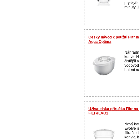
pryskyřic
minuty. 1
Český návod k použití Filtr
Aqua Optima
Náhradní
konvic H
čistější
vodovodn
balení na
Uživatelská příručka Filtr 
FILTREVO1
Nový kval
Evolve j
filtračn
konvic, k