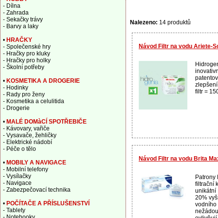
- Dílna
- Zahrada
- Sekačky trávy
Nalezeno:
14 produktů
- Barvy a laky
•
HRAČKY
Návod Filtr na vodu Ariete-S
- Společenské hry
- Hračky pro kluky
- Hračky pro holky
Hidrogen
- Školní potřeby
inovativ
patentova
•
KOSMETIKA A DROGERIE
zlepšení
- Hodinky
filtr = 15
- Rady pro ženy
- Kosmetika a celulitida
- Drogerie
•
MALÉ DOMàCÍ SPOTŘEBIČE
- Kávovary, vařiče
- Vysavače, žehličky
- Elektrické nádobí
- Péče o tělo
Návod Filtr na vodu Brita Ma
•
MOBILY A NAVIGACE
- Mobilní telefony
- Vysílačky
Patrony 
- Navigace
filtrační
- Zabezpečovací technika
unikátní 
20% vyšš
•
POČÍTAČE A PŘÍSLUŠENSTVÍ
vodního 
- Tablety
nežádouc
- Notebooky
ovlivňuj