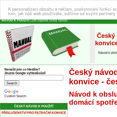
K personalizaci obsahu a reklam, poskytování funkcí s
tom, jak náš web používáte, sdílíme se svými partnery 
NÁVOD K POUŽITÍ
| Zde najdete český návod!
Český n
konvic
Návod k obsluze
Nenašli jste co hledáte?
Český návod 
Zkuste Google vyhledávání!
konvice - če
Návod k obslu
Custom Search
domácí spotřeb
ČESKÝ NÁVOD K POUŽITÍ
PŘÍSLUŠENSTVÍ PRO FILTRAČNÍ KONVICE