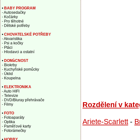
•
BABY PROGRAM
- Autosedačky
- Kočárky
- Pro těhotné
- Dětské potřeby
•
CHOVATELSKÉ POTŘEBY
- Akvaristika
- Psi a kočky
- Ptáci
- Hlodavci a ostatní
•
DOMàCNOST
- Biokrby
- Kuchyňské pomůcky
- Úklid
- Koupelna
•
ELEKTRONIKA
- Auto HIFI
- Televize
- DVD/Bluray přehrávače
Rozdělení v kate
- Filmy
•
FOTO
- Fotoaparáty
Ariete-Scarlett
-
B
- Optika
- Paměťové karty
- Fotorámečky
•
HOBBY