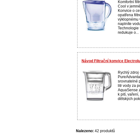
Komfortní fil
Cool v jemné
Konvice o ce
opatřena filt
výklopnému v
naplníte vod
Technologie f
redukuje o...
Návod Filtrační konvice Electro
Rychlý zdroj 
PureAdvantag
srovnatelné p
litr vody za
AquaSense za
k pití, vaření
dětských pok
Nalezeno:
42 produktů