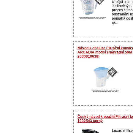
čistější a ch
Jedinečný pa
proces filtrac
odstranění us
pomáhá odstr
je...
Návod k obsluze Filtrační konvi
ARCADIA modrá (Náhradní obal /
2000010638)
Český návod k použití Filtrační 
1002543 černý
Luxusní filtr