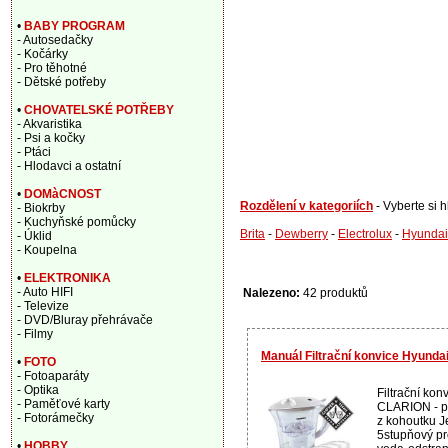
•
BABY PROGRAM
- Autosedačky
- Kočárky
- Pro těhotné
- Dětské potřeby
•
CHOVATELSKÉ POTŘEBY
- Akvaristika
- Psi a kočky
- Ptáci
- Hlodavci a ostatní
•
DOMàCNOST
Rozdělení v kategoriích
- Vyberte si 
- Biokrby
- Kuchyňské pomůcky
Brita
-
Dewberry
-
Electrolux
-
Hyundai
- Úklid
- Koupelna
•
ELEKTRONIKA
- Auto HIFI
Nalezeno:
42 produktů
- Televize
- DVD/Bluray přehrávače
- Filmy
Manuál Filtrační konvice Hyunda
•
FOTO
- Fotoaparáty
- Optika
Filtrační ko
- Paměťové karty
CLARION - pr
- Fotorámečky
z kohoutku J
5stupňový pro
•
HOBBY