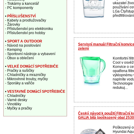
ukazatel živo
- Tiskárny a kancelář
používání o
- PC komponenty
LGa Čtyřstupň
předfiltrování
•
PŘÍSLUŠENSTVÍ
- Kabely a prodlužovačky
- Žárovky
- Příslušenství pro elektroniku
- Příslušenství pro hobby
•
SPORT A OUTDOOR
Servisní manuál Filtrační konvic
- Návod na posilování
zelený
- Kemping
- Sportovní nástroje a vybavení
- Obuv a oblečení
Komfortní fil
Cool v osvěž
•
VELKÉ DOMàCÍ SPOTŘEBIČE
Konvice o ce
- Pračky a sušičky
opatřena filt
- Chladničky a mrazničky
výklopnému v
- Mikrovlnné trouby, myčky
naplníte vod
- Sporáky a vařiče
Technologie f
redukuj...
•
VESTAVNÉ DOMàCÍ SPOTŘEBIČE
- Chladničky
- Varné desky
- Vinotéky
- Myčky a pračky
Český návod k použití Filtrační 
GALIA bílá (poškozený obal 253
Poškozený ob
Hyundai Aqu