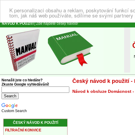
K personalizaci obsahu a reklam, poskytování funkcí s
tom, jak náš web používáte, sdílíme se svými partnery 
NÁVOD K POUŽITÍ
| Zde najdete český návod!
Č
Ná
Nenašli jste co hledáte?
Český návod k použití - 
Zkuste Google vyhledávání!
Návod k obsluze Domácnost - 
Custom Search
ČESKÝ NÁVOD K POUŽITÍ
FILTRAČNÍ KONVICE