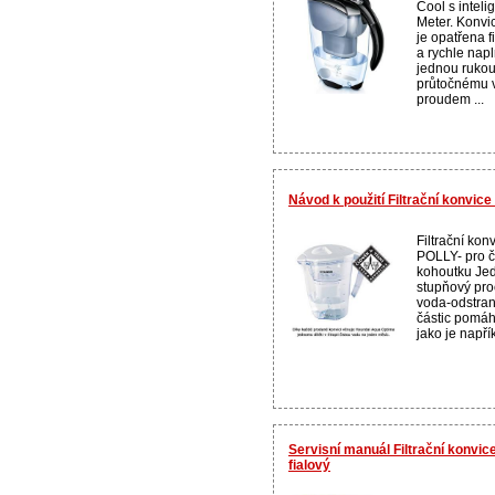
Cool s inteli
Meter. Konvi
je opatřena f
a rychle nap
jednou rukou
průtočnému v
proudem ...
Návod k použití Filtrační konvic
Filtrační ko
POLLY- pro či
kohoutku Jed
stupňový proce
voda-odstran
částic pomáh
jako je napřík
Servisní manuál Filtrační konvic
fialový