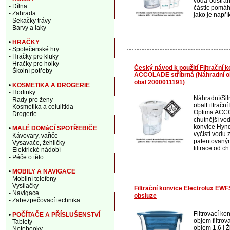
voda-odstran
- Dílna
částic pomáh
- Zahrada
jako je napřík
- Sekačky trávy
- Barvy a laky
•
HRAČKY
- Společenské hry
- Hračky pro kluky
- Hračky pro holky
Český návod k použití Filtrační
- Školní potřeby
ACCOLADE stříbrná (Náhradní ob
obal 2000011191)
•
KOSMETIKA A DROGERIE
- Hodinky
Náhradní/Si
- Rady pro ženy
obalFiltračn
- Kosmetika a celulitida
Optima ACCOL
- Drogerie
chutnější vod
konvice Hyn
•
MALÉ DOMàCÍ SPOTŘEBIČE
vyčistí vodu
- Kávovary, vařiče
patentovaný
- Vysavače, žehličky
filtrace od ch.
- Elektrické nádobí
- Péče o tělo
•
MOBILY A NAVIGACE
- Mobilní telefony
- Vysílačky
Filtrační konvice Electrolux EWF
- Navigace
obsluze
- Zabezpečovací technika
Filtrovací 
•
POČÍTAČE A PŘÍSLUŠENSTVÍ
objem filtrov
- Tablety
objem 1,6 l Ž
- Notebooky