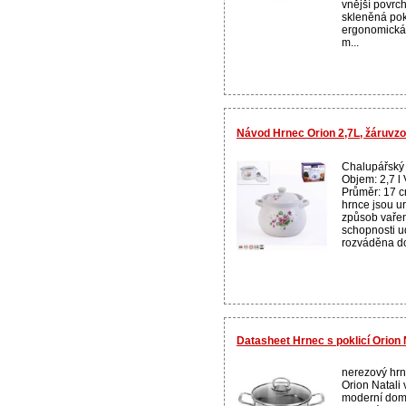
vnější povrch
skleněná pok
ergonomická 
m...
Návod Hrnec Orion 2,7L, žáruvz
Chalupářský 
Objem: 2,7 l 
Průměr: 17 
hrnce jsou u
způsob vařen
schopnosti ud
rozváděna do
Datasheet Hrnec s poklicí Orion N
nerezový hrn
Orion Natali
moderní domá