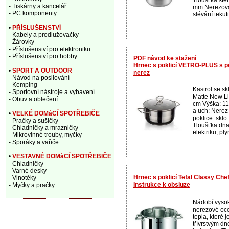
- Tiskárny a kancelář
mm Nerezová 
- PC komponenty
slévání tekut
•
PŘÍSLUŠENSTVÍ
- Kabely a prodlužovačky
- Žárovky
- Příslušenství pro elektroniku
- Příslušenství pro hobby
PDF návod ke stažení
Hrnec s poklicí VETRO-PLUS s po
•
SPORT A OUTDOOR
nerez
- Návod na posilování
- Kemping
Kastrol se s
- Sportovní nástroje a vybavení
Matte New Li
- Obuv a oblečení
cm Výška: 11
a uch: Nerez
•
VELKÉ DOMàCÍ SPOTŘEBIČE
poklice: sklo
- Pračky a sušičky
Tloušťka dn
- Chladničky a mrazničky
elektriku, pl
- Mikrovlnné trouby, myčky
- Sporáky a vařiče
•
VESTAVNÉ DOMàCÍ SPOTŘEBIČE
- Chladničky
- Varné desky
Hrnec s poklicí Tefal Classy Che
- Vinotéky
Instrukce k obsluze
- Myčky a pračky
Nádobí vysok
nerezové oc
tepla, které 
třívrstvým d