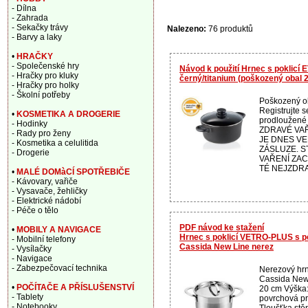
- Dílna
- Zahrada
- Sekačky trávy
Nalezeno:
76 produktů
- Barvy a laky
•
HRAČKY
- Společenské hry
Návod k použití Hrnec s poklicí
- Hračky pro kluky
černý/titanium (poškozený obal
- Hračky pro holky
- Školní potřeby
Poškozený 
Registrujte s
•
KOSMETIKA A DROGERIE
prodloužené 
- Hodinky
ZDRAVÉ VAŘ
- Rady pro ženy
JE DNES VE
- Kosmetika a celulitida
ZÁSLUZE. S
- Drogerie
VAŘENÍ ZA
TÉ NEJZDRA
•
MALÉ DOMàCÍ SPOTŘEBIČE
- Kávovary, vařiče
- Vysavače, žehličky
- Elektrické nádobí
- Péče o tělo
PDF návod ke stažení
•
MOBILY A NAVIGACE
Hrnec s poklicí VETRO-PLUS s pok
- Mobilní telefony
Cassida New Line nerez
- Vysílačky
- Navigace
- Zabezpečovací technika
Nerezový hr
Cassida New 
•
POČÍTAČE A PŘÍSLUŠENSTVÍ
20 cm Výška:
- Tablety
povrchová pr
- Notebooky
Tloušťka stě