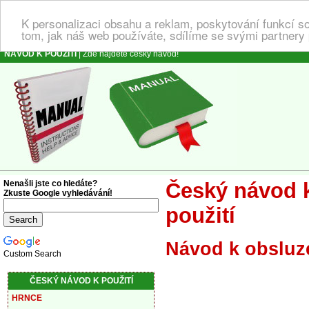
K personalizaci obsahu a reklam, poskytování funkcí s
tom, jak náš web používáte, sdílíme se svými partnery 
NÁVOD K POUŽITÍ
| Zde najdete český návod!
Nenašli jste co hledáte?
Český návod k
Zkuste Google vyhledávání!
použití
Návod k obsluz
Custom Search
ČESKÝ NÁVOD K POUŽITÍ
HRNCE