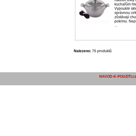
kuchařům hle
Vypouklé sk
správnou cirk
zůstávají chut
pokrmu. Nep
...
Nalezeno:
76 produktů
NAVOD-K-POUZITI.c