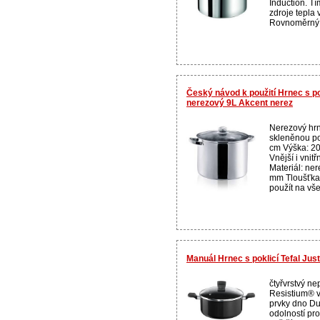
Induction. T
zdroje tepla 
Rovnoměrný ro
Český návod k použití Hrnec s 
nerezový 9L Akcent nerez
Nerezový hr
skleněnou po
cm Výška: 20
Vnější i vnit
Materiál: ner
mm Tloušťka
použít na vše
Manuál Hrnec s poklicí Tefal Ju
čtyřvrstvý ne
Resistium® v
prvky dno D
odolností pro