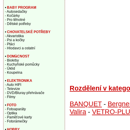
•
BABY PROGRAM
- Autosedačky
- Kočárky
- Pro těhotné
- Dětské potřeby
•
CHOVATELSKÉ POTŘEBY
- Akvaristika
- Psi a kočky
- Ptáci
- Hlodavci a ostatní
•
DOMàCNOST
- Biokrby
- Kuchyňské pomůcky
- Úklid
- Koupelna
•
ELEKTRONIKA
- Auto HIFI
Rozdělení v katego
- Televize
- DVD/Bluray přehrávače
- Filmy
BANQUET
-
Bergne
•
FOTO
- Fotoaparáty
Valira
-
VETRO-PL
- Optika
- Paměťové karty
- Fotorámečky
•
HOBBY