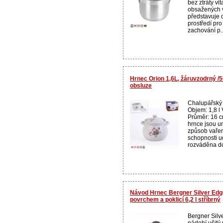
bez ztráty vi
obsažených v
představuje 
prostředí pro
zachování p..
Hrnec Orion 1,6L, žáruvzodrný /
obsluze
Chalupářský 
Objem: 1,8 l 
Průměr: 16 
hrnce jsou u
způsob vařen
schopnosti ud
rozváděna do
Návod Hrnec Bergner Silver Edg
povrchem a poklicí 6,2 l stříbrný
Bergner Silv
nádobí ušitý