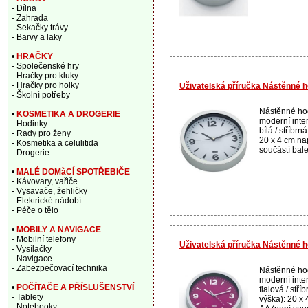
- Dílna
- Zahrada
- Sekačky trávy
- Barvy a laky
•
HRAČKY
- Společenské hry
- Hračky pro kluky
- Hračky pro holky
Uživatelská příručka Nástěnné h
- Školní potřeby
Nástěnné hod
•
KOSMETIKA A DROGERIE
moderní inter
- Hodinky
bílá / stříbr
- Rady pro ženy
20 x 4 cm nap
- Kosmetika a celulitida
součástí balen
- Drogerie
•
MALÉ DOMàCÍ SPOTŘEBIČE
- Kávovary, vařiče
- Vysavače, žehličky
- Elektrické nádobí
- Péče o tělo
•
MOBILY A NAVIGACE
- Mobilní telefony
Uživatelská příručka Nástěnné 
- Vysílačky
- Navigace
- Zabezpečovací technika
Nástěnné hod
moderní inter
•
POČÍTAČE A PŘÍSLUŠENSTVÍ
fialová / stř
- Tablety
výška): 20 x 
- Notebooky