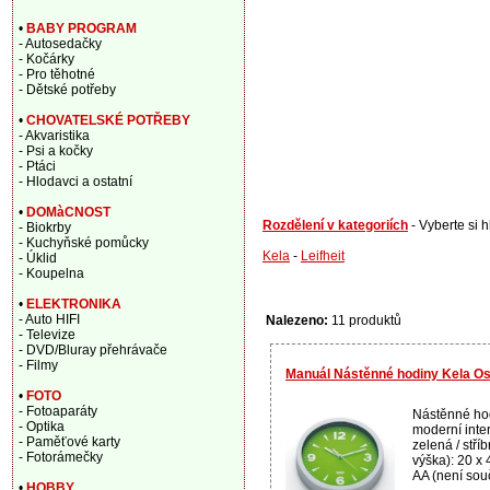
•
BABY PROGRAM
- Autosedačky
- Kočárky
- Pro těhotné
- Dětské potřeby
•
CHOVATELSKÉ POTŘEBY
- Akvaristika
- Psi a kočky
- Ptáci
- Hlodavci a ostatní
•
DOMàCNOST
Rozdělení v kategoriích
- Vyberte si 
- Biokrby
- Kuchyňské pomůcky
Kela
-
Leifheit
- Úklid
- Koupelna
•
ELEKTRONIKA
- Auto HIFI
Nalezeno:
11 produktů
- Televize
- DVD/Bluray přehrávače
- Filmy
Manuál Nástěnné hodiny Kela Os
•
FOTO
- Fotoaparáty
Nástěnné hod
- Optika
moderní inter
- Paměťové karty
zelená / stří
- Fotorámečky
výška): 20 x 
AA (není souč
•
HOBBY