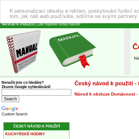
K personalizaci obsahu a reklam, poskytování funkcí s
tom, jak náš web používáte, sdílíme se svými partnery 
NÁVOD K POUŽITÍ
| Zde najdete český návod!
Če
Návo
Nenašli jste co hledáte?
Český návod k použití -
Zkuste Google vyhledávání!
Návod k obsluze Domácnost -
Custom Search
ČESKÝ NÁVOD K POUŽITÍ
KUCHYŇSKÉ HODINY