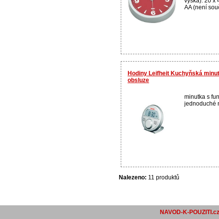
výška): 20 x 
AA (není souč
Hodiny Leifheit Kuchyňská minut
obsluze
minutka s fu
jednoduché n
Nalezeno:
11 produktů
NAVOD-K-POUZITI.c