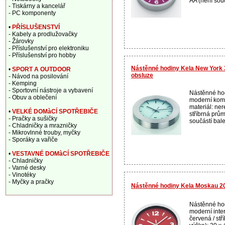
AA (není souč
- Tiskárny a kancelář
- PC komponenty
•
PŘÍSLUŠENSTVÍ
- Kabely a prodlužovačky
- Žárovky
- Příslušenství pro elektroniku
- Příslušenství pro hobby
Nástěnné hodiny Kela New York 3
•
SPORT A OUTDOOR
obsluze
- Návod na posilování
- Kemping
- Sportovní nástroje a vybavení
Nástěnné hod
- Obuv a oblečení
moderní kombi
materiál: ner
•
VELKÉ DOMàCÍ SPOTŘEBIČE
stříbrná prů
- Pračky a sušičky
součástí balen
- Chladničky a mrazničky
- Mikrovlnné trouby, myčky
- Sporáky a vařiče
•
VESTAVNÉ DOMàCÍ SPOTŘEBIČE
- Chladničky
- Varné desky
- Vinotéky
- Myčky a pračky
Nástěnné hodiny Kela Moskau 20
Nástěnné hod
moderní inter
červená / stř