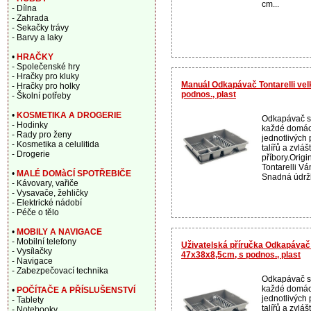
cm...
- Dílna
- Zahrada
- Sekačky trávy
- Barvy a laky
•
HRAČKY
- Společenské hry
- Hračky pro kluky
Manuál Odkapávač Tontarelli ve
- Hračky pro holky
podnos., plast
- Školní potřeby
•
KOSMETIKA A DROGERIE
Odkapávač s
- Hodinky
každé domác
- Rady pro ženy
jednotlivých
- Kosmetika a celulitida
talířů a zvláš
- Drogerie
příbory.Origi
Tontarelli Vá
•
MALÉ DOMàCÍ SPOTŘEBIČE
Snadná údržb
- Kávovary, vařiče
- Vysavače, žehličky
- Elektrické nádobí
- Péče o tělo
•
MOBILY A NAVIGACE
- Mobilní telefony
Uživatelská příručka Odkapávač 
- Vysílačky
47x38x8,5cm, s podnos., plast
- Navigace
- Zabezpečovací technika
Odkapávač s
každé domác
•
POČÍTAČE A PŘÍSLUŠENSTVÍ
jednotlivých
- Tablety
talířů a zvláš
- Notebooky