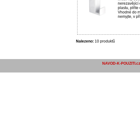
nerezavějící
plastu, plňte
Vhodné do m
nemyjte, v př
Nalezeno:
10 produktů
NAVOD-K-POUZITI.c