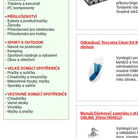
příbory.Origi
- Tiskárny a kancelář
Tontarelli Vá
- PC komponenty
Snadná údržb
•
PŘÍSLUŠENSTVÍ
- Kabely a prodlužovačky
- Žárovky
- Příslušenství pro elektroniku
- Příslušenství pro hobby
Odkapávač Tescoma Clean Kit 90
•
SPORT A OUTDOOR
obsluze
- Návod na posilování
- Kemping
- Sportovní nástroje a vybavení
Vynikající p
- Obuv a oblečení
kartáčů a ho
odnímatelnou
•
VELKÉ DOMàCÍ SPOTŘEBIČE
snadné čiště
- Pračky a sušičky
odolného pla
- Chladničky a mrazničky
roky záruka...
- Mikrovlnné trouby, myčky
- Sporáky a vařiče
•
VESTAVNÉ DOMàCÍ SPOTŘEBIČE
- Chladničky
- Varné desky
- Vinotéky
- Myčky a pračky
Manuál Dávkovač saponátu s d
ONLINE 350ml (900812)
Vynikající pr
a odkládání 
lince. Vyrobe