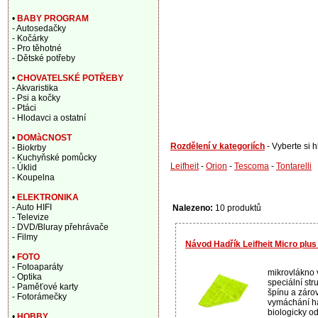
•
BABY PROGRAM
- Autosedačky
- Kočárky
- Pro těhotné
- Dětské potřeby
•
CHOVATELSKÉ POTŘEBY
- Akvaristika
- Psi a kočky
- Ptáci
- Hlodavci a ostatní
•
DOMàCNOST
Rozdělení v kategoriích
- Vyberte si 
- Biokrby
- Kuchyňské pomůcky
Leifheit
-
Orion
-
Tescoma
-
Tontarelli
- Úklid
- Koupelna
•
ELEKTRONIKA
- Auto HIFI
Nalezeno:
10 produktů
- Televize
- DVD/Bluray přehrávače
- Filmy
Návod Hadřík Leifheit Micro plus
•
FOTO
- Fotoaparáty
mikrovlákno 
- Optika
speciální str
- Paměťové karty
špínu a zár
- Fotorámečky
vymáchání ha
biologicky o
•
HOBBY