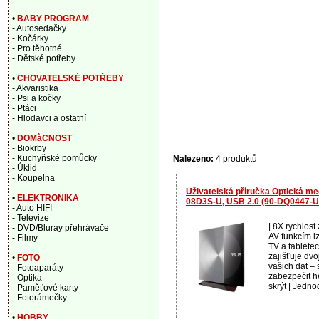
•
BABY PROGRAM
- Autosedačky
- Kočárky
- Pro těhotné
- Dětské potřeby
•
CHOVATELSKÉ POTŘEBY
- Akvaristika
- Psi a kočky
- Ptáci
- Hlodavci a ostatní
•
DOMàCNOST
- Biokrby
- Kuchyňské pomůcky
Nalezeno:
4 produktů
- Úklid
- Koupelna
Uživatelská příručka Optická 
•
ELEKTRONIKA
08D3S-U, USB 2.0 (90-DQ0447-U
- Auto HIFI
- Televize
| 8X rychlost
- DVD/Bluray přehrávače
AV funkcím l
- Filmy
TV a tabletec
zajišťuje dv
•
FOTO
vašich dat –
- Fotoaparáty
zabezpečit 
- Optika
skrýt | Jedno
- Paměťové karty
- Fotorámečky
•
HOBBY