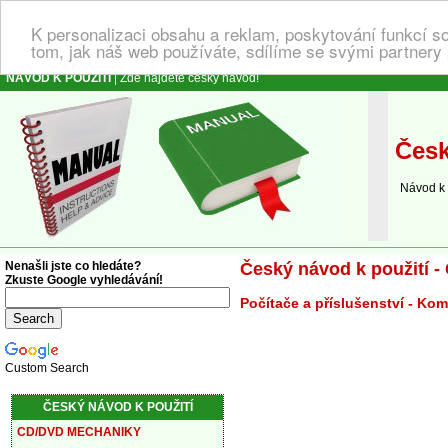
K personalizaci obsahu a reklam, poskytování funkcí s
tom, jak náš web používáte, sdílíme se svými partnery 
NÁVOD K POUŽITÍ
| Zde najdete český návod!
Česk
Návod k o
Nenašli jste co hledáte?
Český návod k použití 
Zkuste Google vyhledávání!
Počítače a příslušenství - K
Custom Search
ČESKÝ NÁVOD K POUŽITÍ
CD/DVD MECHANIKY