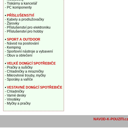
- Tiskárny a kancelář
- PC komponenty
•
PŘÍSLUŠENSTVÍ
- Kabely a prodlužovačky
- Žárovky
- Příslušenství pro elektroniku
- Příslušenství pro hobby
•
SPORT A OUTDOOR
- Návod na posilování
- Kemping
- Sportovní nástroje a vybavení
- Obuv a oblečení
•
VELKÉ DOMàCÍ SPOTŘEBIČE
- Pračky a sušičky
- Chladničky a mrazničky
- Mikrovlnné trouby, myčky
- Sporáky a vařiče
•
VESTAVNÉ DOMàCÍ SPOTŘEBIČE
- Chladničky
- Varné desky
- Vinotéky
- Myčky a pračky
NAVOD-K-POUZITI.c