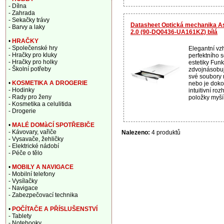
- Dílna
- Zahrada
- Sekačky trávy
Datasheet Optická mechanika 
- Barvy a laky
2.0 (90-DQ0436-UA161KZ) bílá
•
HRAČKY
- Společenské hry
Elegantní vz
- Hračky pro kluky
perfektního 
- Hračky pro holky
estetiky Funk
- Školní potřeby
zdvojnásobuj
své soubory
•
KOSMETIKA A DROGERIE
nebo je doko
- Hodinky
intuitivní roz
- Rady pro ženy
položky myší.
- Kosmetika a celulitida
- Drogerie
•
MALÉ DOMàCÍ SPOTŘEBIČE
- Kávovary, vařiče
Nalezeno:
4 produktů
- Vysavače, žehličky
- Elektrické nádobí
- Péče o tělo
•
MOBILY A NAVIGACE
- Mobilní telefony
- Vysílačky
- Navigace
- Zabezpečovací technika
•
POČÍTAČE A PŘÍSLUŠENSTVÍ
- Tablety
- Notebooky