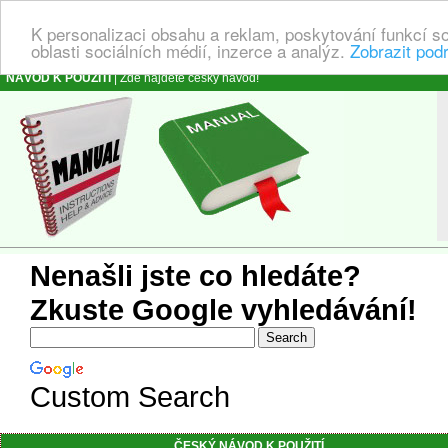
K personalizaci obsahu a reklam, poskytování funkcí s
oblasti sociálních médií, inzerce a analýz.
Zobrazit pod
NÁVOD K POUŽITÍ
| Zde najdete český návod!
Nenašli jste co hledáte?
Zkuste Google vyhledávání!
Custom Search
ČESKÝ NÁVOD K POUŽITÍ