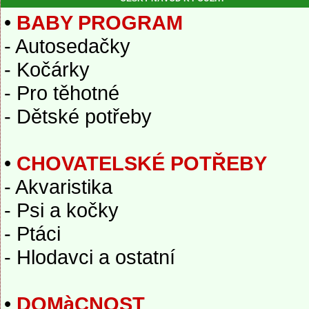
•
BABY PROGRAM
- Autosedačky
- Kočárky
- Pro těhotné
- Dětské potřeby
•
CHOVATELSKÉ POTŘEBY
- Akvaristika
- Psi a kočky
- Ptáci
- Hlodavci a ostatní
•
DOMàCNOST